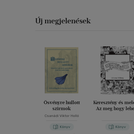
Új megjelenések
Ösvényre hullott
Keresztény és mel
szirmok
Az meg hogy leh
Csanádi Viktor Holló
Könyv
Könyv