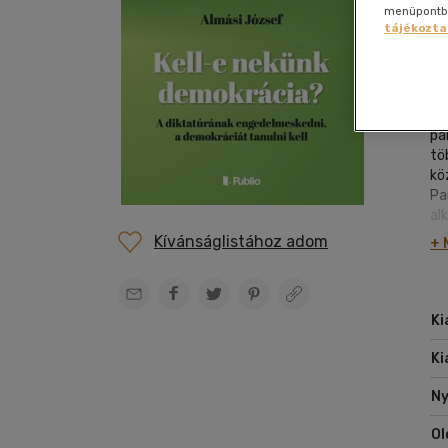
Film
szabadidő
menüpontban
Gyermek és ifjúsági
Hobbi, szabadidő
Szolfézs, zeneelm.
Gyermek és ifjúsági
Gyermek és ifjúsági
Szállítás és fizetés
Dráma
Kártya
Nap
Nap
enciklopédia
tájékozta
Folyóirat, újság
vegyes
Társ.
Hangoskönyv
Irodalom
Hobbi, szabadidő
Hangzóanyag
Ügyfélszolgálat
Egészségről-
Képregény
Nye
Nap
Sport,
Pu
tudományok
Gasztronómia
Zene vegyesen
betegségről
természetjárás
old
Boltkereső
Életmód,
Életrajzi
Tankönyvek,
Elállási nyilatkozat
egészség
20
segédkönyvek
Erotikus
pá
Kert, ház,
Napjaink, bulvár,
tö
Ezoterika
otthon
politika
kö
Fantasy film
Pa
Számítástechnika,
al
internet
se
Kívánságlistához adom
+ 
,,
ál
kö
vá
Ki
pu
di
Ki
al
ha
Ny
me
Ol
al