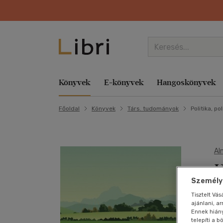
Könyvek
E-könyvek
Hangoskönyvek
Főoldal
Könyvek
Társ. tudományok
Politika, po
Kategóriák
Kategóriák
Kategóriák
Kategóriák
Zene
Aktuális akcióink
Kategóriák
Kategóriák
Kategóriák
Libri
Film
szerint
Család és szülők
Család és szülők
E-hangoskönyv
Család és szülők
Komolyzene
Lapozz bele az új tanévbe! Bolti és online
Család és szülők
Család és szülők
Törzsvásárlói Program
Nyelvkönyv,
Akció
Gyermek és 
Hob
Hob
Ezotéria
szótár, idegen
E-hangoskönyv
Életmód, egészség
Hangoskönyv
Egyéb áru, szolgáltatás
Könnyűzene
Minden második könyv ajándék Bolti és online
Egyéb áru, szolgáltatás
Életmód, egészség
Törzsvásárlói Kártya egyenlege
Animációs film
Hangosköny
Iro
Iro
Al
nyelvű
Irodalom
K
Életmód, egészség
Életrajzok, visszaemlékezések
Életmód, egészség
Népzene
A kalandok a könyvespolcon kezdődnek Csak
Életmód, egészség
Életrajzok, visszaemlékezések
Libri Magazin
Bábfilm
Hangzóany
Kép
Kár
Gyermek és
online
Gasztronómia
Személyr
ifjúsági
Életrajzok, visszaemlékezések
Ezotéria
Életrajzok,
Nyelvtanulás
Életrajzok, visszaemlékezések
Ezotéria
Ajándékkártya
Családi
Hobbi, szab
Ker
Kép
d
visszaemlékezések
Egyszerre könnyed, mégis komoly e-könyv akci
Család és
Tisztelt Vá
Művészet,
Ezotéria
Gasztronómia
Próza
Ezotéria
Folyóirat, újság
Események
Diafilm vegyesen
Irodalom
Lex
Ker
szülők
ajánlani, a
a
építészet
Ezotéria
Ennek hián
Gasztronómia
Gyermek és ifjúsági
Spirituális zene
Gasztronómia
Gasztronómia
Libri Mini Polc
Dokumentumfilm
Játék
Műv
Műv
Hobbi,
telepíti a 
Lexikon,