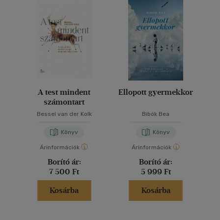
A test mindent
Ellopott gyermekkor
számontart
Bessel van der Kolk
Bibók Bea
Könyv
Könyv
Árinformációk
Árinformációk
Borító ár:
Borító ár:
7 500 Ft
5 999 Ft
Kosárba
Kosárba