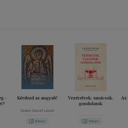
eg -
Kérdezd az angyalt!
Vezérelvek, tanácsok,
Az 
et?
gondolatok
Szabó József László
Könyv
Könyv