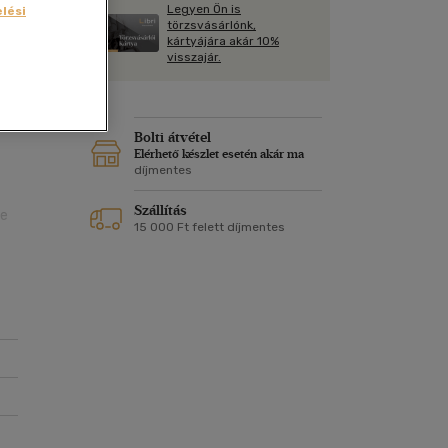
Kártya
Legyen Ön is
lési
Vallás, mitológia
m
törzsvásárlónk,
Képeslap
kártyájára akár 10%
és Természet
visszajár.
yv
Naptár
k
Papír, írószer
ént
ok
Bolti átvétel
Elérhető készlet esetén akár ma
díjmentes
Szállítás
re
15 000 Ft felett díjmentes
s
ma
hát