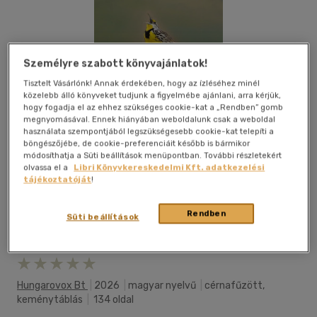
Személyre szabott könyvajánlatok!
Tisztelt Vásárlónk! Annak érdekében, hogy az ízléséhez minél
közelebb álló könyveket tudjunk a figyelmébe ajánlani, arra kérjük,
hogy fogadja el az ehhez szükséges cookie-kat a „Rendben” gomb
megnyomásával. Ennek hiányában weboldalunk csak a weboldal
használata szempontjából legszükségesebb cookie-kat telepíti a
böngészőjébe, de cookie-preferenciáit később is bármikor
módosíthatja a Süti beállítások menüpontban. További részletekért
olvassa el a
Libri Könyvkereskedelmi Kft. adatkezelési
tájékoztatóját
!
Rendben
Süti beállítások
Kívánságlistához adom
Megosztom
Hungarovox Bt
|
2026
|
magyar nyelvű
|
cérnafűzött,
keménytáblás
|
134 oldal