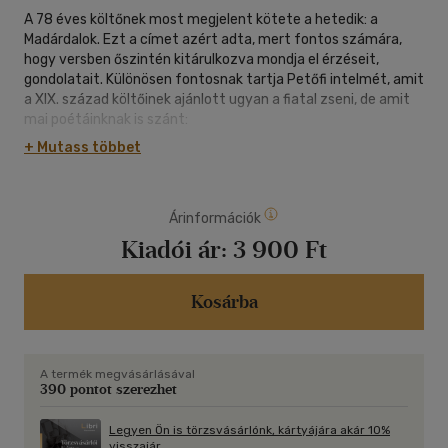
A 78 éves költőnek most megjelent kötete a hetedik: a
Madárdalok. Ezt a címet azért adta, mert fontos számára,
hogy versben őszintén kitárulkozva mondja el érzéseit,
gondolatait. Különösen fontosnak tartja Petőfi intelmét, amit
a XIX. század költőinek ajánlott ugyan a fiatal zseni, de amit
mai poétáinknak is szánt:
+ Mutass többet
Ne fogjon senki könnyelműen
A húrok pengetésihez!
Nagy munkát vállal az magára,
Árinformációk
Ki most kezébe lantot vesz...
Kiadói ár:
3 900 Ft
Jousse így kezdi a kötetben a Kimondom, ha kell! című versét:
"Ne fogjon senki könnyelműen!"
Kosárba
De bizony nem is akarok!
Szavak izzanak olykor számon,
néha, mint lávafolyamok...
A termék megvásárlásával
390 pontot szerezhet
Tudatában van tehát a költő felelősségének és ehhez tartja
magát. Közéleti költő.
Legyen Ön is törzsvásárlónk, kártyájára akár 10%
Udvarhelyi András
visszajár.