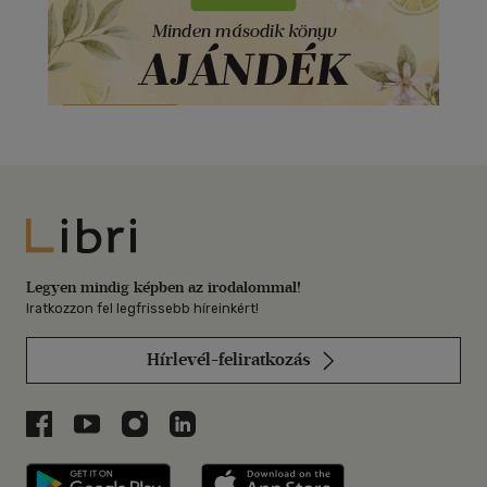
Libri
Legyen mindig képben az irodalommal!
Iratkozzon fel legfrissebb híreinkért!
Hírlevél-feliratkozás
Libri a Facebookon
Libri a Youtube-on
Libri az Instagramon
Libri a LinkedInen
Libri applikáció Szerezd meg: Google P
Libri applikáció 