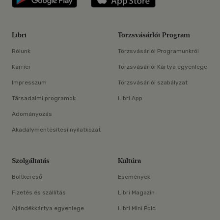
Libri
Törzsvásárlói Program
Rólunk
Törzsvásárlói Programunkról
Karrier
Törzsvásárlói Kártya egyenlege
Impresszum
Törzsvásárlói szabályzat
Társadalmi programok
Libri App
Adományozás
Akadálymentesítési nyilatkozat
Szolgáltatás
Kultúra
Boltkereső
Események
Fizetés és szállítás
Libri Magazin
Ajándékkártya egyenlege
Libri Mini Polc