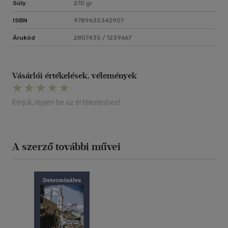
Súly
270 gr
ISBN
9789635342907
Árukód
2807435 / 1239667
Vásárlói értékelések, vélemények
Kérjük, lépjen be az értékeléshez!
A szerző további művei