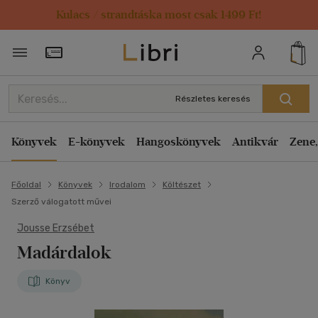
Kulacs / strandtáska most csak 1499 Ft!
Törzsvásárlói Kártya adatai
Részletes keresés
Könyvek
E-könyvek
Hangoskönyvek
Antikvár
Zene,
Főoldal
Könyvek
Irodalom
Költészet
Szerző válogatott művei
Jousse Erzsébet
Madárdalok
Könyv