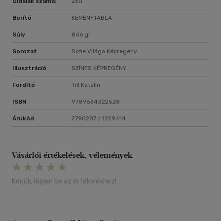
Oldalak száma:
260
Borító
KEMÉNYTÁBLA
Súly
846 gr
Sorozat
Sofie Világa Képregény
Illusztráció
SZÍNES KÉPREGÉNY
Fordító
Till Katalin
ISBN
9789634322528
Árukód
2790287 / 1229414
Vásárlói értékelések, vélemények
Kérjük, lépjen be az értékeléshez!