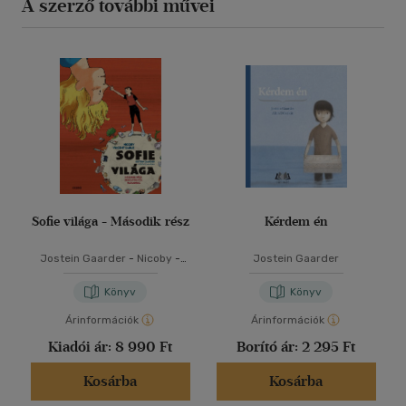
A szerző további művei
Sofie világa - Második rész
Kérdem én
Jostein Gaarder
-
Nicoby
-
Jostein Gaarder
Vincent Zabus
Könyv
Könyv
Árinformációk
Árinformációk
Kiadói ár:
8 990 Ft
Borító ár:
2 295 Ft
Kosárba
Kosárba