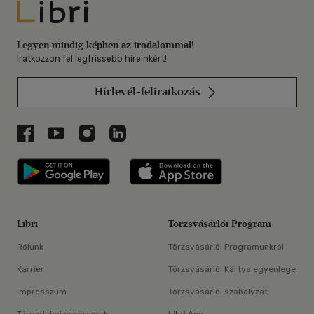
Libri
Legyen mindig képben az irodalommal!
Iratkozzon fel legfrissebb híreinkért!
Hírlevél-feliratkozás
Libri a Facebookon
Libri a Youtube-on
Libri az Instagramon
Libri a LinkedInen
Libri applikáció Szerezd meg: Google P
Libri applikáció 
Libri
Törzsvásárlói Program
Rólunk
Törzsvásárlói Programunkról
Karrier
Törzsvásárlói Kártya egyenlege
Impresszum
Törzsvásárlói szabályzat