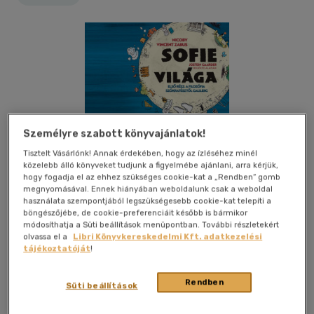
Személyre szabott könyvajánlatok!
Tisztelt Vásárlónk! Annak érdekében, hogy az ízléséhez minél
közelebb álló könyveket tudjunk a figyelmébe ajánlani, arra kérjük,
hogy fogadja el az ehhez szükséges cookie-kat a „Rendben” gomb
megnyomásával. Ennek hiányában weboldalunk csak a weboldal
használata szempontjából legszükségesebb cookie-kat telepíti a
böngészőjébe, de cookie-preferenciáit később is bármikor
módosíthatja a Süti beállítások menüpontban. További részletekért
olvassa el a
Libri Könyvkereskedelmi Kft. adatkezelési
tájékoztatóját
!
Kívánságlistához adom
Megosztom
Rendben
Süti beállítások
Ciceró Könyvstúdió Kft.
|
2025
|
magyar nyelvű