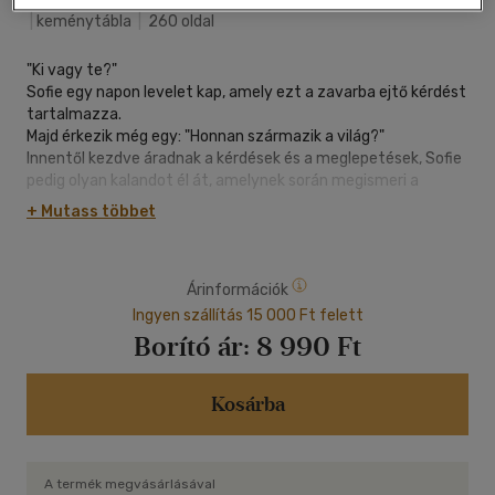
|
keménytábla
|
260 oldal
"Ki vagy te?"
Sofie egy napon levelet kap, amely ezt a zavarba ejtő kérdést
tartalmazza.
Majd érkezik még egy: "Honnan származik a világ?"
Innentől kezdve áradnak a kérdések és a meglepetések, Sofie
pedig olyan kalandot él át, amelynek során megismeri a
nyugati filozófia legfontosabb képviselőit, és főként
+ Mutass többet
önmagát!
Zabus és Nicoby ebben a sok humorral fűszerezett
képregényben alkotta újra Jostein Gaarder kultikus művét,
Árinformációk
amely több tízmillió olvasót hódított már meg a világon.
Ingyen szállítás 15 000 Ft felett
Borító ár:
8 990 Ft
Kosárba
A termék megvásárlásával