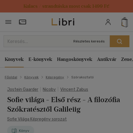
Kulacs / strandtáska most csak 1499 Ft!
Törzsvásárlói Kártya adatai
Részletes keresés
Könyvek
E-könyvek
Hangoskönyvek
Antikvár
Zene,
Főoldal
Könyvek
Képregény
Szórakoztató
Jostein Gaarder
|
Nicoby
|
Vincent Zabus
Sofie világa - Első rész
- A filozófia
Szókratésztől Galileiig
Sofie Világa Képregény sorozat
Könyv