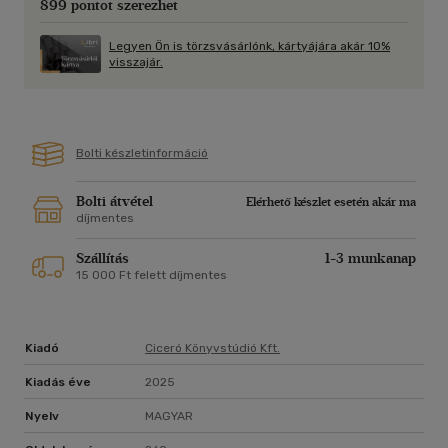
899 pontot szerezhet
Legyen Ön is törzsvásárlónk, kártyájára akár 10%
visszajár.
Bolti készletinformáció
Bolti átvétel
Elérhető készlet esetén akár ma
díjmentes
Szállítás
1-3 munkanap
15 000 Ft felett díjmentes
Kiadó
Ciceró Könyvstúdió Kft.
Kiadás éve
2025
Nyelv
MAGYAR