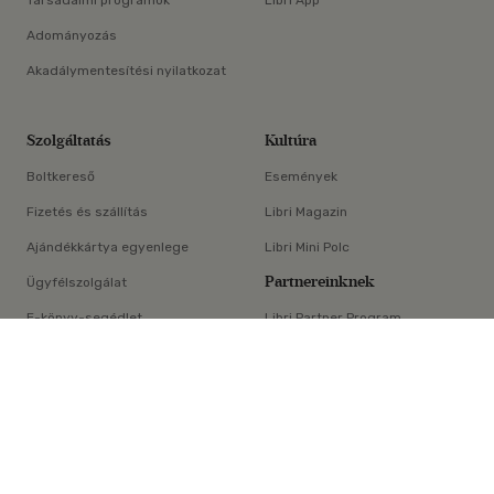
Társadalmi programok
Libri App
Adományozás
Akadálymentesítési nyilatkozat
Szolgáltatás
Kultúra
Boltkereső
Események
Fizetés és szállítás
Libri Magazin
Ajándékkártya egyenlege
Libri Mini Polc
Partnereinknek
Ügyfélszolgálat
E-könyv-segédlet
Libri Partner Program
×
Elállási nyilatkozat
Médiaajánlat
ÁSZF
Adatvédelem
Oldaltérkép
Süti beállítások
© Libri Könyvkereskedelmi Kft. Minden jog fenntartva!