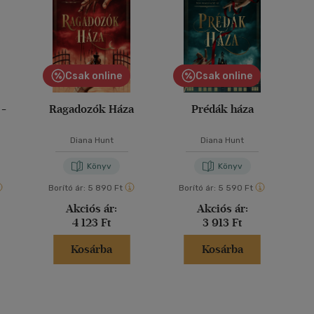
Csak online
Csak online
 -
Ragadozók Háza
Prédák háza
Diana Hunt
Diana Hunt
Könyv
Könyv
Borító ár:
5 890 Ft
Borító ár:
5 590 Ft
Akciós ár:
Akciós ár:
4 123 Ft
3 913 Ft
Kosárba
Kosárba