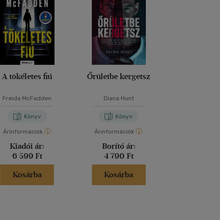
A tökéletes fiú
Őrületbe kergetsz
Lázadó nők 
Freida McFadden
Diana Hunt
Kathryn Sto
Könyv
Könyv
Kön
Árinformációk
Árinformációk
Árinformáci
Kiadói ár:
Borító ár:
Kiadói 
6 599 Ft
4 790 Ft
6 999 
Kosárba
Kosárba
Kosár