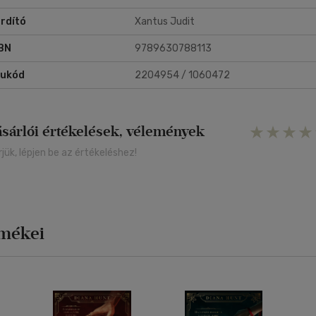
rdító
Xantus Judit
BN
9789630788113
rukód
2204954 / 1060472
ásárlói értékelések, vélemények
rjük, lépjen be az értékeléshez!
rmékei