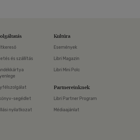
olgáltatás
Kultúra
ltkereső
Események
zetés és szállítás
Libri Magazin
ándékkártya
Libri Mini Polc
yenlege
Partnereinknek
yfélszolgálat
könyv-segédlet
Libri Partner Program
állási nyilatkozat
Médiaajánlat