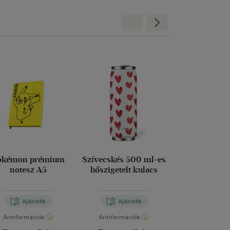
Hátra
Előre
okémon prémium
Szívecskés 500 ml-es
Platinakristál
notesz A5
hőszigetelt kulacs
es hőszigetel
Ajándék
Ajándék
Aján
Árinformációk
Árinformációk
Árinformáci