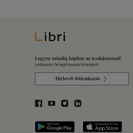
Libri
Legyen mindig képben az irodalommal!
Iratkozzon fel legfrissebb híreinkért!
Hírlevél-feliratkozás
Libri a Facebookon
Libri a Youtube-on
Libri az Instagramon
Libri a LinkedInen
Libri applikáció Szerezd m
Libri