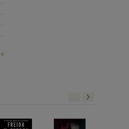
Hátra
Előre