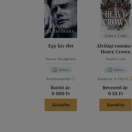
Egy kis élet
Alvilági románc
Heavy Crown
Hanya Yanagihara
Sophie Lark
Könyv
Könyv
Árinformációk
Kiadói ár:
6 790 Ft
Borító ár:
Bevezető ár:
8 999 Ft
6 111 Ft
Kosárba
Kosárba