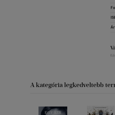
Fo
IS
Á
V
Ké
A kategória legkedveltebb te