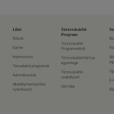
Libri
Törzsvásárlói
Sz
Program
Rólunk
Bo
Törzsvásárlói
Karrier
Fi
Programunkról
Impresszum
Aj
Törzsvásárlói Kártya
eg
egyenlege
Társadalmi programok
Üg
Törzsvásárlói
Adományozás
szabályzat
E-
Akadálymentesítési
Libri App
nyilatkozat
El
eg: Google Play
 applikáció Letölthető az App Store-ból