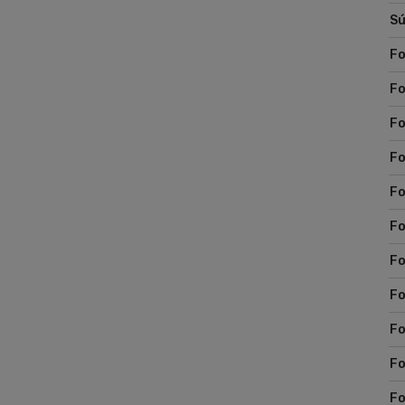
os
Sú
és
va
Fo
Tö
ho
Fo
le
el
Fo
sz
ma
Fo
me
hog
Fo
"k
ho
Fo
Fo
Fo
Fo
Fo
Fo