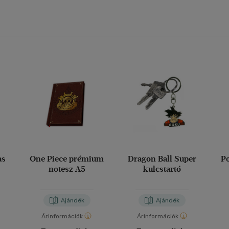
as
One Piece prémium
Dragon Ball Super
P
notesz A5
kulcstartó
Ajándék
Ajándék
Árinformációk
Árinformációk