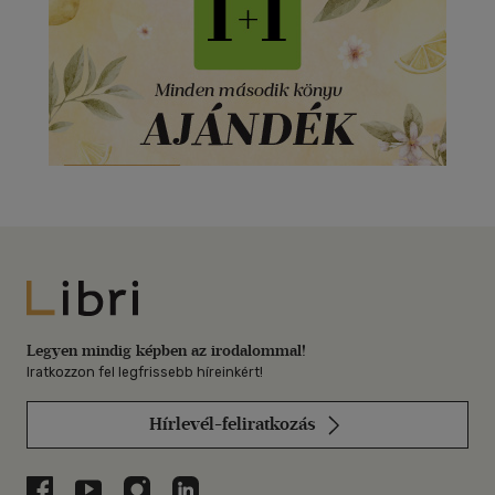
Libri
Legyen mindig képben az irodalommal!
Iratkozzon fel legfrissebb híreinkért!
Hírlevél-feliratkozás
Libri a Facebookon
Libri a Youtube-on
Libri az Instagramon
Libri a LinkedInen