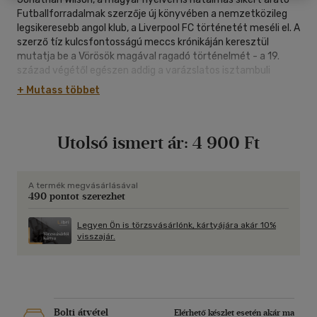
Futballforradalmak szerzője új könyvében a nemzetközileg
legsikeresebb angol klub, a Liverpool FC történetét meséli el. A
szerző tíz kulcsfontosságú meccs krónikáján keresztül
mutatja be a Vörösök magával ragadó történelmét - a 19.
század végétől egészen addig a varázslatos isztambuli
éjszakáig, amelyen a csapat Steven Gerrard és Jerzy Dudek
+ Mutass többet
vezetésével háromgólos hátrányt tüntetett el az AC Milan
elleni BL-döntőben.
Utolsó ismert ár:
4 900 Ft
A kötet ugyanakkor jóval többet nyújt nosztalgikus
múltidézésnél. A szerző a rá jellemző olvasmányos stílusban
mutatja be azokat az edzőket, játékosokat és eseményeket,
amelyek meghatározó formálói voltak a klub karakterének.
A termék megvásárlásával
490 pontot szerezhet
Megtudjuk, hogyan vált a Liverpool a helyi iparvidék
munkásainak kedvencéből európai sikereket halmozó
sztárcsapattá, milyen munkamódszerekkel mentette át
Legyen Ön is törzsvásárlónk, kártyájára akár 10%
visszajár.
elődje, Bill Shankly örökségét Bob Paisley, de az is kiderül,
milyen kihívásokkal kellett megküzdenie annak a Kenny
Dalglish-nak, aki pillanatok alatt lett a klub ünnepelt
játékosából hatalmas elvárásokkal szembenézni kénytelen
menedzser.
Bolti átvétel
Elérhető készlet esetén akár ma