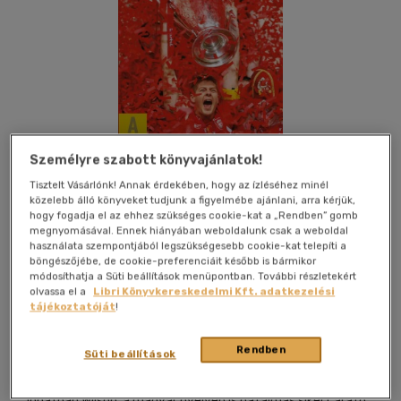
Személyre szabott könyvajánlatok!
Tisztelt Vásárlónk! Annak érdekében, hogy az ízléséhez minél
közelebb álló könyveket tudjunk a figyelmébe ajánlani, arra kérjük,
hogy fogadja el az ehhez szükséges cookie-kat a „Rendben” gomb
megnyomásával. Ennek hiányában weboldalunk csak a weboldal
használata szempontjából legszükségesebb cookie-kat telepíti a
böngészőjébe, de cookie-preferenciáit később is bármikor
módosíthatja a Süti beállítások menüpontban. További részletekért
Kívánságlistához adom
Megosztom
olvassa el a
Libri Könyvkereskedelmi Kft. adatkezelési
tájékoztatóját
!
Akadémiai Kiadó Zrt.
|
2018
|
magyar nyelvű
|
keménytábla,
Rendben
Süti beállítások
védőborító
|
436 oldal
Jonathan Wilson, a magyar nyelven is hatalmas sikert arató