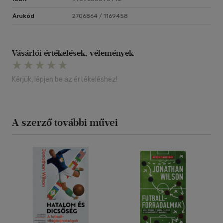
Árukód
2706864 / 1169458
Vásárlói értékelések, vélemények
Kérjük, lépjen be az értékeléshez!
A szerző további művei