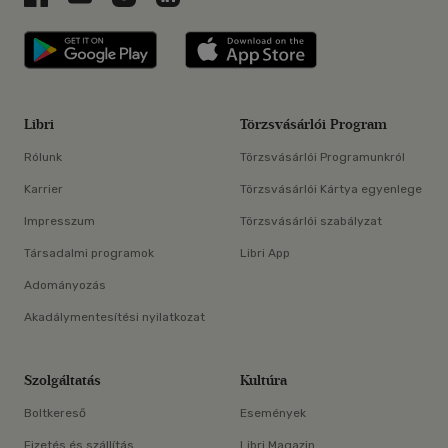
Libri applikáció Szerezd meg: Google P
Libri applikáció 
Libri
Törzsvásárlói Program
Rólunk
Törzsvásárlói Programunkról
Karrier
Törzsvásárlói Kártya egyenlege
Impresszum
Törzsvásárlói szabályzat
Társadalmi programok
Libri App
Adományozás
Akadálymentesítési nyilatkozat
Szolgáltatás
Kultúra
Boltkereső
Események
Fizetés és szállítás
Libri Magazin