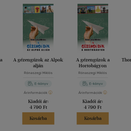
na
A gézengúzok az Alpok
A gézengúzok a
Thor
alján
Hortobágyon
Rónaszegi Miklós
Rónaszegi Miklós
E-könyv
E-könyv
Árinformációk
Árinformációk
Kiadói ár:
Kiadói ár:
4 790 Ft
4 790 Ft
Kosárba
Kosárba