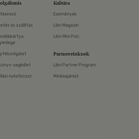
olgáltatás
Kultúra
ltkereső
Események
zetés és szállítás
Libri Magazin
ándékkártya
Libri Mini Polc
yenlege
Partnereinknek
yfélszolgálat
könyv-segédlet
Libri Partner Program
állási nyilatkozat
Médiaajánlat