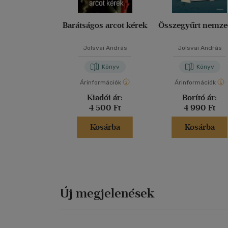
Barátságos arcot kérek
Összegyűrt nemz
Jolsvai András
Jolsvai András
Könyv
Könyv
Árinformációk
Árinformációk
Kiadói ár:
Borító ár:
4 500 Ft
4 990 Ft
Kosárba
Kosárba
Új megjelenések