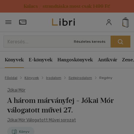
Kulacs / strandtáska most csak 1499 Ft!
Törzsvásárlói Kártya adatai
Részletes keresés
Könyvek
E-könyvek
Hangoskönyvek
Antikvár
Zene,
Főoldal
Könyvek
Irodalom
Szépirodalom
Regény
Jókai Mór
A három márványfej
- Jókai Mór
válogatott művei 27.
Jókai Mór Válogatott Művei sorozat
Könyv