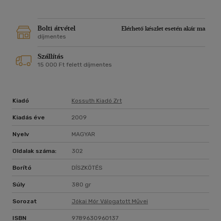
Boboli apjának vezetésével - elfogják, népét legyilkolják, Új-
Jeruzsálemet rombadöntik, őt pedig feleségeivel együtt
kivégzik. A romantikus cselekmény bővelkedik vad csaták,
Bolti átvétel
Elérhető készlet esetén akár ma
intrikák, csodálatos események leírásában. A történetet
díjmentes
gyakran megszakító "Disputában" az események
Szállítás
hitelességében kételkedő kritikusnak válaszol az író.
15 000 Ft felett díjmentes
Kiadó
Kossuth Kiadó Zrt
Kiadás éve
2009
Nyelv
MAGYAR
Oldalak száma:
302
Borító
DÍSZKÖTÉS
Súly
380 gr
Sorozat
Jókai Mór Válogatott Művei
ISBN
9789630960137