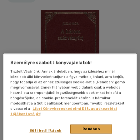
Személyre szabott könyvajánlatok!
Tisztelt Vásárlónk! Annak érdekében, hogy az ízléséhez minél
közelebb álló könyveket tudjunk a figyelmébe ajánlani, arra kérjük,
hogy fogadja el az ehhez szükséges cookie-kat a „Rendben” gomb
megnyomásával. Ennek hiányában weboldalunk csak a weboldal
használata szempontjából legszükségesebb cookie-kat telepíti a
böngészőjébe, de cookie-preferenciáit később is bármikor
módosíthatja a Süti beállítások menüpontban. További részletekért
olvassa el a
Libri Könyvkereskedelmi Kft. adatkezelési
tájékoztatóját
!
Kívánságlistához adom
Megosztom
Rendben
Süti beállítások
Kossuth Kiadó Zrt
|
2009
|
magyar nyelvű
|
díszkötés
|
302