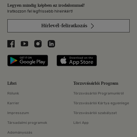
Legyen mindig képben az irodalommal!
Iratkozzon fel legfrissebb híreinkért!
Hírlevél-feliratkozás
Libri a Facebookon
Libri a Youtube-on
Libri az Instagramon
Libri a LinkedInen
Libri applikáció Szerezd meg: Google P
Libri applikáció 
Libri
Törzsvásárlói Program
Rólunk
Törzsvásárlói Programunkról
Karrier
Törzsvásárlói Kártya egyenlege
Impresszum
Törzsvásárlói szabályzat
Társadalmi programok
Libri App
Adományozás