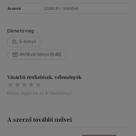
Árukód
2228531 / 1083069
Elérhető még:
E-könyv
Antikvár könyv (6 db)
Vásárlói értékelések, vélemények
Kérjük, lépjen be az értékeléshez!
A szerző további művei