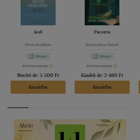
Acél
Pacsirta
Silvia Avallone
Kosztolányi Dezső
Könyv
Könyv
Árinformációk
Árinformációk
Borító ár:
5 500 Ft
Kiadói ár:
2 480 Ft
Kosárba
Kosárba