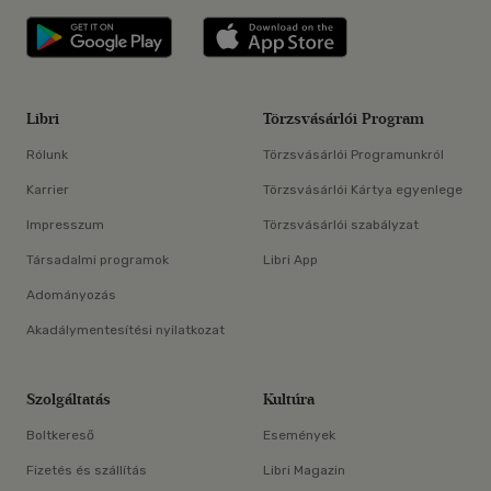
Libri applikáció Szerezd meg: Google P
Libri applikáció 
Libri
Törzsvásárlói Program
Rólunk
Törzsvásárlói Programunkról
Karrier
Törzsvásárlói Kártya egyenlege
Impresszum
Törzsvásárlói szabályzat
Társadalmi programok
Libri App
Adományozás
Akadálymentesítési nyilatkozat
Szolgáltatás
Kultúra
Boltkereső
Események
Fizetés és szállítás
Libri Magazin