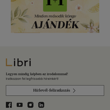
Libri
Legyen mindig képben az irodalommal!
Iratkozzon fel legfrissebb híreinkért!
Hírlevél-feliratkozás
Libri a Facebookon
Libri a Youtube-on
Libri az Instagramon
Libri a LinkedInen