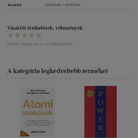
Árukód
2235968 / 1090754
Vásárlói értékelések, vélemények
Kérjük, lépjen be az értékeléshez!
A kategória legkedveltebb termékei