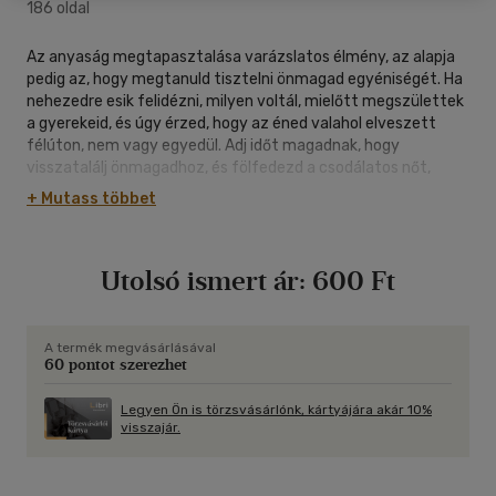
186 oldal
Az anyaság megtapasztalása varázslatos élmény, az alapja
pedig az, hogy megtanuld tisztelni önmagad egyéniségét. Ha
nehezedre esik felidézni, milyen voltál, mielőtt megszülettek
a gyerekeid, és úgy érzed, hogy az éned valahol elveszett
félúton, nem vagy egyedül. Adj időt magadnak, hogy
visszatalálj önmagadhoz, és fölfedezd a csodálatos nőt,
akivé váltál. Egy csepp kis munka jutalma a még mélyebb
+ Mutass többet
önismeret, magabiztosság, önbecsülés és boldogság.
Ez a könyv megmutatja, többet tudsz majd adni a
gyerekednek, jobb anya lehetsz, ha te magad megmaradsz
Utolsó ismert ár:
600 Ft
nőnek, és az anyaságot nem feladatként éled meg, hanem
megkeresve saját életed örömeit egy újabb szintre lépsz az
önfejlesztésben. Ne vágyj vissza régi önmagadhoz, mert az
anyasággal visszavonhatatlanul megváltozol.
A termék megvásárlásával
60 pontot szerezhet
Fedezd fel új önmagadat, melynek egy része az anya, a többi
része a nő. Mert igenis létezik nőiesség a pelenkahegyen innen
is!
Legyen Ön is törzsvásárlónk, kártyájára akár 10%
visszajár.