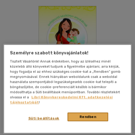
Személyre szabott könyvajánlatok!
Tisztelt Vásárlónk! Annak érdekében, hogy az ízléséhez minél
közelebb álló könyveket tudjunk a figyelmébe ajánlani, arra kérjük,
hogy fogadja el az ehhez szükséges cookie-kat a „Rendben” gomb
megnyomásával. Ennek hiányában weboldalunk csak a weboldal
használata szempontjából legszükségesebb cookie-kat telepíti a
böngészőjébe, de cookie-preferenciáit később is bármikor
módosíthatja a Süti beállítások menüpontban. További részletekért
olvassa el a
Libri Könyvkereskedelmi Kft. adatkezelési
tájékoztatóját
!
Kívánságlistához adom
Megosztom
Rendben
Süti beállítások
Illia & Co. Kiadó
|
2013
|
magyar nyelvű
|
ragasztókötött
|