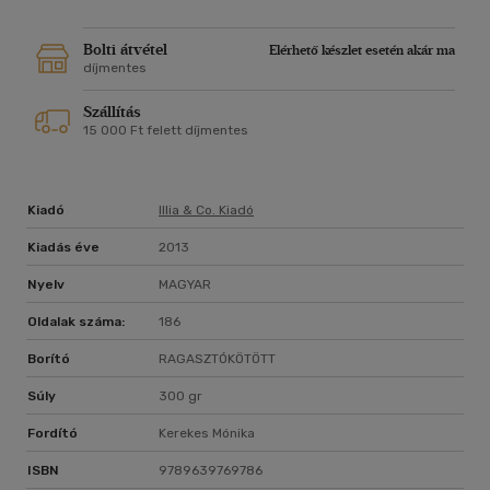
Bolti átvétel
Elérhető készlet esetén akár ma
díjmentes
Szállítás
15 000 Ft felett díjmentes
Kiadó
Illia & Co. Kiadó
Kiadás éve
2013
Nyelv
MAGYAR
Oldalak száma:
186
Borító
RAGASZTÓKÖTÖTT
Súly
300 gr
Fordító
Kerekes Mónika
ISBN
9789639769786