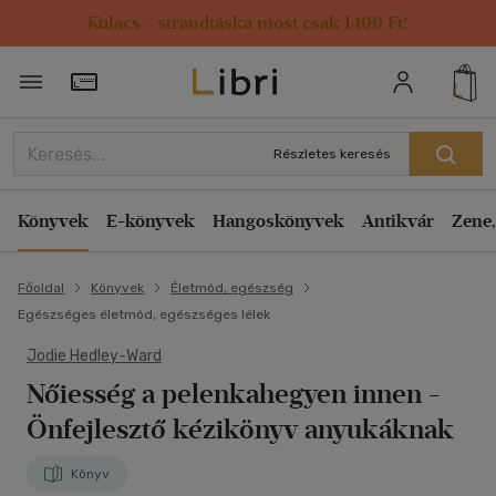
Kulacs / strandtáska most csak 1499 Ft!
Törzsvásárlói Kártya adatai
Részletes keresés
Könyvek
E-könyvek
Hangoskönyvek
Antikvár
Zene,
Főoldal
Könyvek
Életmód, egészség
Egészséges életmód, egészséges lélek
Jodie Hedley-Ward
Nőiesség a pelenkahegyen innen
-
Önfejlesztő kézikönyv anyukáknak
Könyv