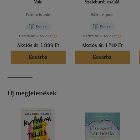
Vuk
Szeleburdi család
Fekete István
Bálint Ágnes
Könyv
Könyv
Borító ár:
2 699 Ft
Borító ár:
2 499 Ft
Akciós ár:
1 889 Ft
Akciós ár:
1 749 Ft
Kosárba
Kosárba
Új megjelenések