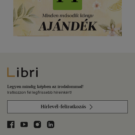
Libri
Legyen mindig képben az irodalommal!
Iratkozzon fel legfrissebb híreinkért!
Hírlevél-feliratkozás
Libri a Facebookon
Libri a Youtube-on
Libri az Instagramon
Libri a LinkedInen