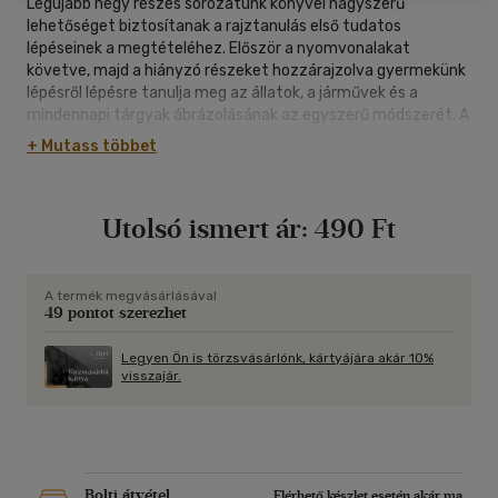
Legújabb négy részes sorozatunk könyvei nagyszerű
lehetőséget biztosítanak a rajztanulás első tudatos
lépéseinek a megtételéhez. Először a nyomvonalakat
követve, majd a hiányzó részeket hozzárajzolva gyermekünk
lépésről lépésre tanulja meg az állatok, a járművek és a
mindennapi tárgyak ábrázolásának az egyszerű módszerét. A
rajzolást és a színezést pedig matricák teszik még
+ Mutass többet
élvezetesebbé.
Utolsó ismert ár:
490 Ft
A termék megvásárlásával
49 pontot szerezhet
Legyen Ön is törzsvásárlónk, kártyájára akár 10%
visszajár.
Bolti átvétel
Elérhető készlet esetén akár ma