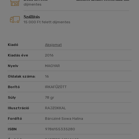
díjmentes
Szállítás
15 000 Ft felett díjmentes
Kiadó
Aksjomat
Kiadás éve
2016
Nyelv
MAGYAR
Oldalak száma:
16
Borító
IRKAFŰZÖTT
Súly
78 gr
Illusztráció
RAJZOKKAL
Fordító
Bárcziné Sowa Halina
ISBN
9786155335280