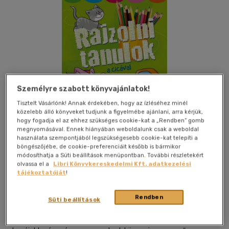
Személyre szabott könyvajánlatok!
Tisztelt Vásárlónk! Annak érdekében, hogy az ízléséhez minél
közelebb álló könyveket tudjunk a figyelmébe ajánlani, arra kérjük,
hogy fogadja el az ehhez szükséges cookie-kat a „Rendben” gomb
megnyomásával. Ennek hiányában weboldalunk csak a weboldal
használata szempontjából legszükségesebb cookie-kat telepíti a
böngészőjébe, de cookie-preferenciáit később is bármikor
módosíthatja a Süti beállítások menüpontban. További részletekért
olvassa el a
Libri Könyvkereskedelmi Kft. adatkezelési
Kívánságlistához adom
Megosztom
tájékoztatóját
!
Rendben
Süti beállítások
Aksjomat
|
2016
|
magyar nyelvű
|
irkafűzött
|
16 oldal