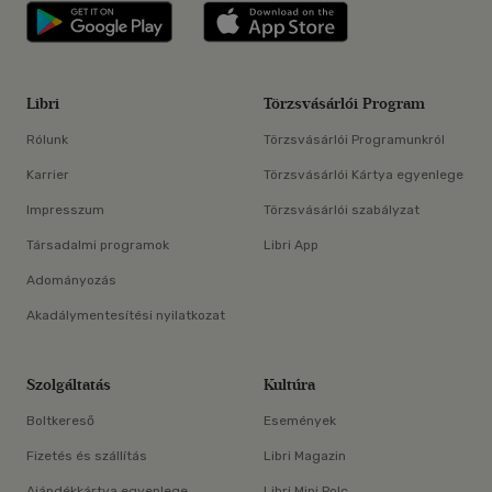
Libri applikáció Szerezd meg: Google P
Libri applikáció 
Libri
Törzsvásárlói Program
Rólunk
Törzsvásárlói Programunkról
Karrier
Törzsvásárlói Kártya egyenlege
Impresszum
Törzsvásárlói szabályzat
Társadalmi programok
Libri App
Adományozás
Akadálymentesítési nyilatkozat
Szolgáltatás
Kultúra
Boltkereső
Események
Fizetés és szállítás
Libri Magazin
Ajándékkártya egyenlege
Libri Mini Polc