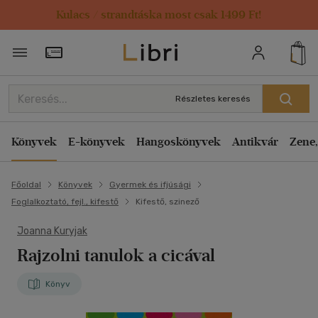
Kulacs / strandtáska most csak 1499 Ft!
Törzsvásárlói Kártya adatai
Részletes keresés
Könyvek
E-könyvek
Hangoskönyvek
Antikvár
Zene,
Főoldal
Könyvek
Gyermek és ifjúsági
Foglalkoztató, fejl., kifestő
Kifestő, szinező
Joanna Kuryjak
Rajzolni tanulok a cicával
Könyv