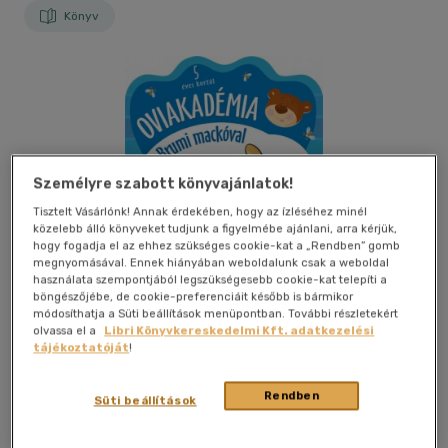
Könyv
Személyre szabott könyvajánlatok!
Tisztelt Vásárlónk! Annak érdekében, hogy az ízléséhez minél
közelebb álló könyveket tudjunk a figyelmébe ajánlani, arra kérjük,
hogy fogadja el az ehhez szükséges cookie-kat a „Rendben” gomb
megnyomásával. Ennek hiányában weboldalunk csak a weboldal
használata szempontjából legszükségesebb cookie-kat telepíti a
böngészőjébe, de cookie-preferenciáit később is bármikor
módosíthatja a Süti beállítások menüpontban. További részletekért
olvassa el a
Libri Könyvkereskedelmi Kft. adatkezelési
tájékoztatóját
!
Rendben
Kívánságlistához adom
Megosztom
Süti beállítások