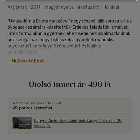
Aksjomat
|
2017
|
magyar nyelvű
|
irkafűzött
|
16 oldal
"Oviakadémia Brumi mackóval" négy részből álló sorozatot az
óvodások számára készítettük. Érdekes feladatok, amelyek
játék formájában a gyermek lehetőségeihez alkalmazkodnak,
arra szolgálnak, hogy fejlesszék a gyerekek manuális
ügyességét, megfigyelő képességét és logikus
gondolkodását.
A szülőknek pedig nagy segítséget jelent az, hogy minden
+ Mutass többet
oldal alján tájékoztatjuk őket arról, melyik képességet
kívánjuk fejleszteni az adott gyakorlattal.
"Oviakadémia Brumi mackóval" szeretettel várja minden
Utolsó ismert ár:
490 Ft
gyermeket!
A termék megvásárlásával
49 pontot szerezhet
Legyen Ön is törzsvásárlónk, kártyájára akár 10%
visszajár.