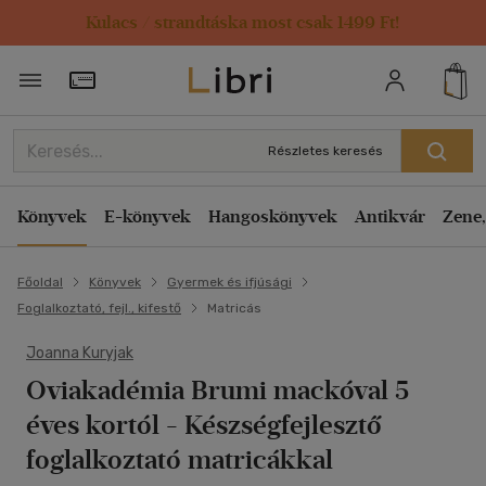
Kulacs / strandtáska most csak 1499 Ft!
Törzsvásárlói Kártya adatai
Részletes keresés
Könyvek
E-könyvek
Hangoskönyvek
Antikvár
Zene,
Főoldal
Könyvek
Gyermek és ifjúsági
Foglalkoztató, fejl., kifestő
Matricás
Joanna Kuryjak
Oviakadémia Brumi mackóval 5
éves kortól
- Készségfejlesztő
foglalkoztató matricákkal