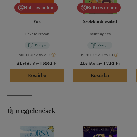
Bolti és online
Bolti és online
Vuk
Szeleburdi család
Fekete István
Bálint Ágnes
Könyv
Könyv
Borító ár:
2 699 Ft
Borító ár:
2 499 Ft
Akciós ár:
1 889 Ft
Akciós ár:
1 749 Ft
Kosárba
Kosárba
Új megjelenések