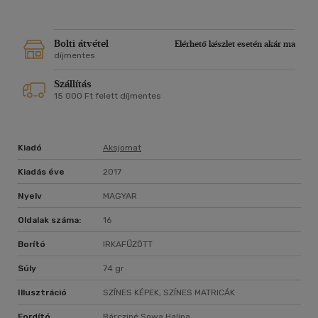
Bolti átvétel
Elérhető készlet esetén akár ma
díjmentes
Szállítás
15 000 Ft felett díjmentes
Kiadó
Aksjomat
Kiadás éve
2017
Nyelv
MAGYAR
Oldalak száma:
16
Borító
IRKAFŰZÖTT
Súly
74 gr
Illusztráció
SZÍNES KÉPEK, SZÍNES MATRICÁK
Fordító
Bárcziné Sowa Halina