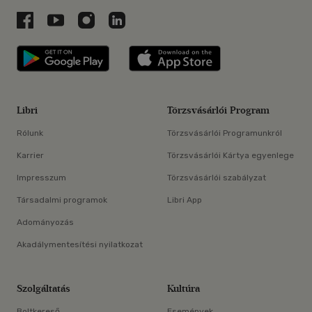
Libri a Facebookon
Libri a Youtube-on
Libri az Instagramon
Libri a LinkedInen
Libri applikáció Szerezd meg: Google P
Libri applikáció 
Libri
Törzsvásárlói Program
Rólunk
Törzsvásárlói Programunkról
Karrier
Törzsvásárlói Kártya egyenlege
Impresszum
Törzsvásárlói szabályzat
Társadalmi programok
Libri App
Adományozás
Akadálymentesítési nyilatkozat
Szolgáltatás
Kultúra
Boltkereső
Események