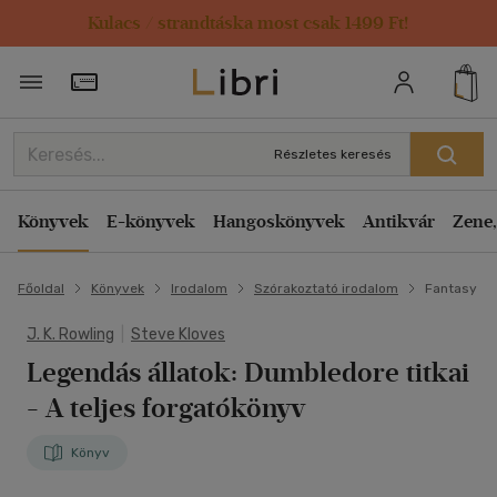
Kulacs / strandtáska most csak 1499 Ft!
Törzsvásárlói Kártya adatai
Részletes keresés
Könyvek
E-könyvek
Hangoskönyvek
Antikvár
Zene,
Főoldal
Könyvek
Irodalom
Szórakoztató irodalom
Fantasy
J. K. Rowling
|
Steve Kloves
Legendás állatok: Dumbledore titkai
- A teljes forgatókönyv
Könyv