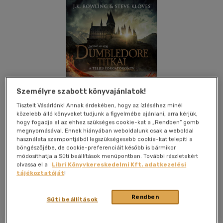
Személyre szabott könyvajánlatok!
Tisztelt Vásárlónk! Annak érdekében, hogy az ízléséhez minél
közelebb álló könyveket tudjunk a figyelmébe ajánlani, arra kérjük,
hogy fogadja el az ehhez szükséges cookie-kat a „Rendben” gomb
megnyomásával. Ennek hiányában weboldalunk csak a weboldal
használata szempontjából legszükségesebb cookie-kat telepíti a
böngészőjébe, de cookie-preferenciáit később is bármikor
módosíthatja a Süti beállítások menüpontban. További részletekért
olvassa el a
Libri Könyvkereskedelmi Kft. adatkezelési
Kívánságlistához adom
Megosztom
tájékoztatóját
!
(8 vélemény)
Rendben
Süti beállítások
Animus Kiadó
|
2022
|
magyar nyelvű
|
keménytábla,
védőborító
|
279 oldal