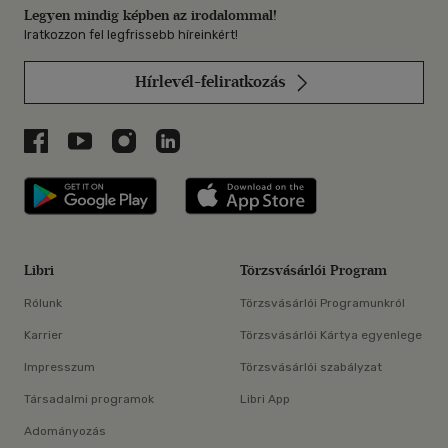
Legyen mindig képben az irodalommal!
Iratkozzon fel legfrissebb híreinkért!
Hírlevél-feliratkozás
Libri a Facebookon
Libri a Youtube-on
Libri az Instagramon
Libri a LinkedInen
Libri applikáció Szerezd meg: Google P
Libri applikáció 
Libri
Törzsvásárlói Program
Rólunk
Törzsvásárlói Programunkról
Karrier
Törzsvásárlói Kártya egyenlege
Impresszum
Törzsvásárlói szabályzat
Társadalmi programok
Libri App
Adományozás