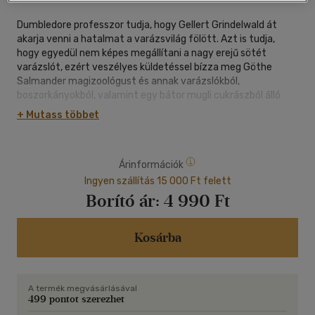
Dumbledore professzor tudja, hogy Gellert Grindelwald át
akarja venni a hatalmat a varázsvilág fölött. Azt is tudja,
hogy egyedül nem képes megállítani a nagy erejű sötét
varázslót, ezért veszélyes küldetéssel bízza meg Göthe
Salmander magizoológust és annak varázslókból,
boszorkányokból, valamint egy bátor mugli cukrászból álló
rettenthetetlen csapatát. A különítménynek számos
+ Mutass többet
kalandban lesz része, régi és új varázslényekkel találkoznak,
és összecsapnak Grindelwald híveinek egyre népesebb
seregével. De amikor ilyen nagy a tét, meddig maradhat
Árinformációk
Dumbledore a háttérben?
Ingyen szállítás 15 000 Ft felett
Drámai párviadalok, elbűvölő legendás lények és mágia
Borító ár:
4 990 Ft
minden mennyiségben! A Legendás állatok: Dumbledore titkai
újabb nagyszabású varázskaland a javából.
Kosárba
A film hivatalos forgatókönyvében nemcsak J.K. Rowling és
Steve Kloves szövegét olvashatjuk, hanem bepillantást
nyerhetünk a kulisszák mögé is: jelmeztervek, számítógépes
A termék megvásárlásával
helyszín- és grafikai tervek, valamint színészek és stábtagok
499 pontot szerezhet
gondolatai teszik teljessé az élményt.