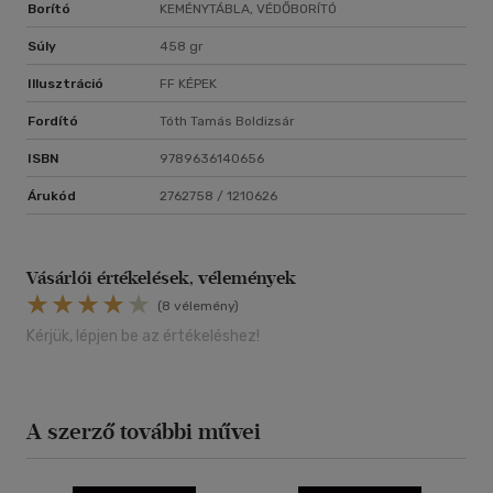
Borító
KEMÉNYTÁBLA, VÉDŐBORÍTÓ
Súly
458 gr
Illusztráció
FF KÉPEK
Fordító
Tóth Tamás Boldizsár
ISBN
9789636140656
Árukód
2762758 / 1210626
Vásárlói értékelések, vélemények
(8 vélemény)
Kérjük, lépjen be az értékeléshez!
A szerző további művei