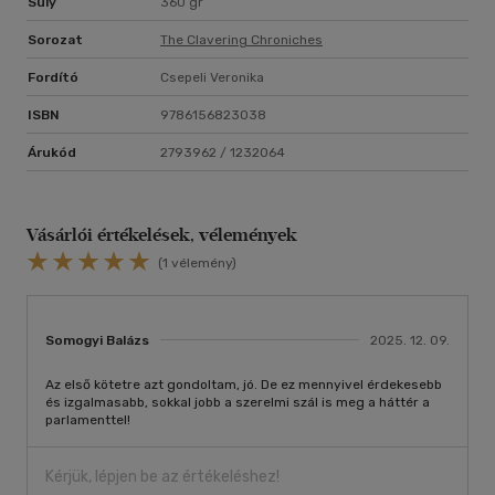
Súly
360 gr
Sorozat
The Clavering Chroniches
Fordító
Csepeli Veronika
ISBN
9786156823038
Árukód
2793962 / 1232064
Vásárlói értékelések, vélemények
(1 vélemény)
Somogyi Balázs
2025. 12. 09.
Az első kötetre azt gondoltam, jó. De ez mennyivel érdekesebb
és izgalmasabb, sokkal jobb a szerelmi szál is meg a háttér a
parlamenttel!
Kérjük, lépjen be az értékeléshez!