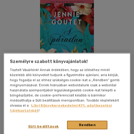
Személyre szabott könyvajánlatok!
Tisztelt Vásárlónk! Annak érdekében, hogy az ízléséhez minél
közelebb álló könyveket tudjunk a figyelmébe ajánlani, arra kérjük,
hogy fogadja el az ehhez szükséges cookie-kat a „Rendben” gomb
megnyomásával. Ennek hiányában weboldalunk csak a weboldal
használata szempontjából legszükségesebb cookie-kat telepíti a
böngészőjébe, de cookie-preferenciáit később is bármikor
módosíthatja a Süti beállítások menüpontban. További részletekért
Beleolvasok
Kívánságlistához adom
Megosztom
olvassa el a
Libri Könyvkereskedelmi Kft. adatkezelési
tájékoztatóját
!
(1 vélemény)
Rendben
Knw Kiadó
|
2025
|
magyar nyelvű
|
kartonált
|
429 oldal
Süti beállítások