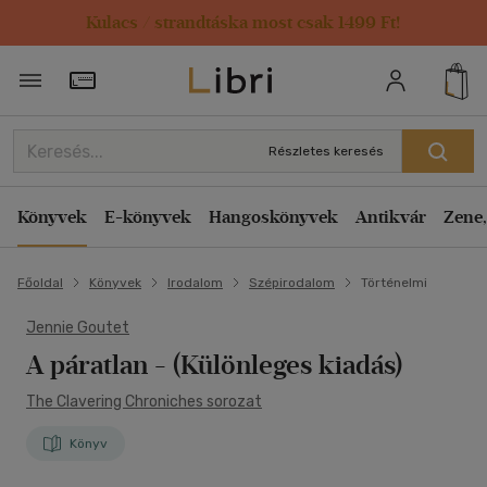
Kulacs / strandtáska most csak 1499 Ft!
Törzsvásárlói Kártya adatai
Részletes keresés
Könyvek
E-könyvek
Hangoskönyvek
Antikvár
Zene,
Főoldal
Könyvek
Irodalom
Szépirodalom
Történelmi
Jennie Goutet
A páratlan
- (Különleges kiadás)
The Clavering Chroniches sorozat
Könyv