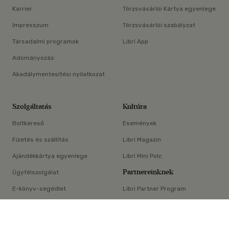
Karrier
Törzsvásárlói Kártya egyenlege
Impresszum
Törzsvásárlói szabályzat
Társadalmi programok
Libri App
Adományozás
Akadálymentesítési nyilatkozat
Szolgáltatás
Kultúra
Boltkereső
Események
Fizetés és szállítás
Libri Magazin
Ajándékkártya egyenlege
Libri Mini Polc
Partnereinknek
Ügyfélszolgálat
E-könyv-segédlet
Libri Partner Program
×
Elállási nyilatkozat
Médiaajánlat