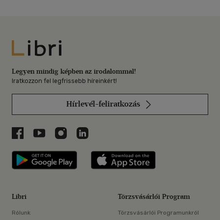
Libri
Legyen mindig képben az irodalommal!
Iratkozzon fel legfrissebb híreinkért!
Hírlevél-feliratkozás
Libri a Facebookon
Libri a Youtube-on
Libri az Instagramon
Libri a LinkedInen
Libri applikáció Szerezd meg: Google P
Libri applikáció 
Libri
Törzsvásárlói Program
Rólunk
Törzsvásárlói Programunkról