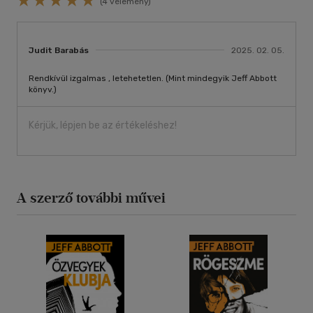
(4 vélemény)
Judit Barabás
2025. 02. 05.
Rendkívül izgalmas , letehetetlen. (Mint mindegyik Jeff Abbott
könyv.)
Kérjük, lépjen be az értékeléshez!
A szerző további művei