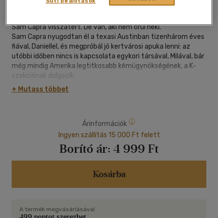
Süti beállítások
|
kartonált
|
462 oldal
Sam Capra visszatért. De van, aki nem örül neki.
Sam Capra nyugodtan él a texasi Austinban tizenhárom éves
fiával, Daniellel, és megpróbál jó kertvárosi apuka lenni: az
utóbbi időben nincs is kapcsolata egykori társával, Milával, bár
még mindig Amerika legtitkosabb kémügynökségének, a K-
szekciónak dolgozik.
Egy nap megkeresi egy társa a hírrel, hogy Markus Bolt, az
+ Mutass többet
utolsó amerikai áruló, aki nemcsak egyes ügynökök nevét, de
fontos hadititkokat is kiszolgáltatott az oroszoknak, eltűnt.
Először Moszkvába szökött, ám a K-szekció úgy értesült,
Árinformációk
hogy onnan is nyoma veszett. Meg kell találni, mielőtt az
oroszok csapnának le rá. Samet megbízzák, hogy lépjen
Ingyen szállítás 15 000 Ft felett
kapcsolatba Bolt Amerikában hagyott lányával, Amandával,
Borító ár:
4 999 Ft
és állapítsa meg, vannak-e információi apja hollétéről. Fel kell
derítenie Bolt váratlan menekülésének okát, és meg kell
védenie Amandát az apjára vadászó gyilkosoktól.
Kosárba
Ám ahogy az áruló felkutatása egyre veszélyesebbé válik,
Sam kénytelen szembesülni egy régi titokból eredő, egyre
fokozódó fenyegetéssel - ami örökre megváltoztathatja a
A termék megvásárlásával
fia és az ő sorsát is.
499 pontot szerezhet