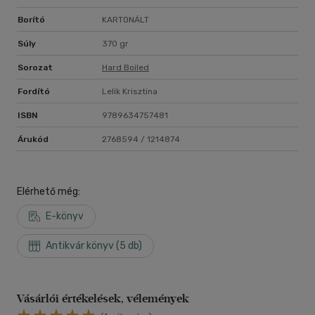
Borító
KARTONÁLT
Súly
370 gr
Sorozat
Hard Boiled
Fordító
Lelik Krisztina
ISBN
9789634757481
Árukód
2768594 / 1214874
Elérhető még:
E-könyv
Antikvár könyv (5 db)
Vásárlói értékelések, vélemények