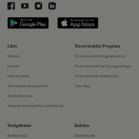
Libri a Facebookon
Libri a Youtube-on
Libri az Instagramon
Libri a LinkedInen
Libri applikáció Szerezd meg: Google P
Libri applikáció 
Libri
Törzsvásárlói Program
Rólunk
Törzsvásárlói Programunkról
Karrier
Törzsvásárlói Kártya egyenlege
Impresszum
Törzsvásárlói szabályzat
Társadalmi programok
Libri App
Adományozás
Akadálymentesítési nyilatkozat
Szolgáltatás
Kultúra
Boltkereső
Események