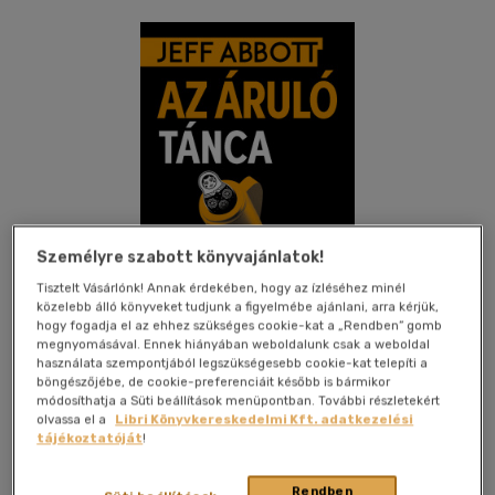
Személyre szabott könyvajánlatok!
Tisztelt Vásárlónk! Annak érdekében, hogy az ízléséhez minél
közelebb álló könyveket tudjunk a figyelmébe ajánlani, arra kérjük,
hogy fogadja el az ehhez szükséges cookie-kat a „Rendben” gomb
megnyomásával. Ennek hiányában weboldalunk csak a weboldal
használata szempontjából legszükségesebb cookie-kat telepíti a
böngészőjébe, de cookie-preferenciáit később is bármikor
Kívánságlistához adom
Megosztom
módosíthatja a Süti beállítások menüpontban. További részletekért
olvassa el a
Libri Könyvkereskedelmi Kft. adatkezelési
tájékoztatóját
!
(4 vélemény)
Jaffa Kiadó És Kereskedelmi Kft
|
2023
|
magyar nyelvű
Rendben