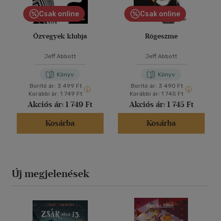
Csak online
Csak online
Özvegyek klubja
Rögeszme
Jeff Abbott
Jeff Abbott
Könyv
Könyv
Borító ár:
3 499 Ft
Borító ár:
3 490 Ft
Korábbi ár:
1 749 Ft
Korábbi ár:
1 745 Ft
Akciós ár:
1 749 Ft
Akciós ár:
1 745 Ft
Kosárba
Kosárba
Új megjelenések