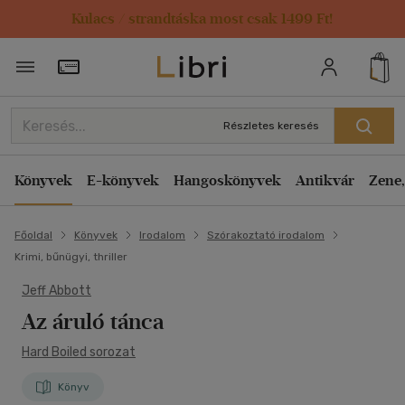
Kulacs / strandtáska most csak 1499 Ft!
Törzsvásárlói Kártya adatai
Részletes keresés
Könyvek
E-könyvek
Hangoskönyvek
Antikvár
Zene,
Főoldal
Könyvek
Irodalom
Szórakoztató irodalom
Krimi, bűnügyi, thriller
Jeff Abbott
Az áruló tánca
Hard Boiled sorozat
Könyv