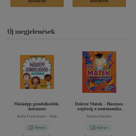
Kosárba
Kosárba
Új megjelenések
Másképp gondolkodók:
Doktor Matek - Hasznos
Autizmus
segítség a matematika
tanulásához
Katia Fredriksen
-
Yael
Slánicz Katalin
Rothman
Könyv
Könyv