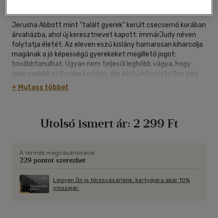
|
cérnafűzött, keménytáblás
|
166 oldal
Jerusha Abbott mint "talált gyerek" került csecsemő korában
árvaházba, ahol új keresztnevet kapott: immárJudy néven
folytatja életét. Az eleven eszű kislány hamarosan kiharcolja
magának a jó képességű gyerekeket megillető jogot:
továbbtanulhat. Ugyan nem teljesűl leghőbb vágya, hogy
igazi családi otthonba kerüljön, ám a kifürkészhetetlen sors
egy kegyes, de titokzatos jótevővel áldja meg. Judy
+ Mutass többet
Nyakigláb apónak nevezi a rideg ismeretlent, és neki ír vidám
és borongós, hosszú és lefirkantott leveleket a kollégiumi
életről, vívódásairól, szerelméről - no és persze arról, ami majd
Utolsó ismert ár:
2 299 Ft
kifúrja az oldalát: vajon ki is lehet a titokzatos pártfogó?
A termék megvásárlásával
229 pontot szerezhet
Legyen Ön is törzsvásárlónk, kártyájára akár 10%
visszajár.