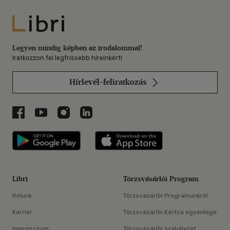
Libri
Legyen mindig képben az irodalommal!
Iratkozzon fel legfrissebb híreinkért!
Hírlevél-feliratkozás
Libri a Facebookon
Libri a Youtube-on
Libri az Instagramon
Libri a LinkedInen
Libri applikáció Szerezd meg: Google P
Libri applikáció 
Libri
Törzsvásárlói Program
Rólunk
Törzsvásárlói Programunkról
Karrier
Törzsvásárlói Kártya egyenlege
Impresszum
Törzsvásárlói szabályzat