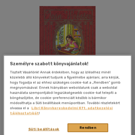
Személyre szabott könyvajánlatok!
Tisztelt Vásárlónk! Annak érdekében, hogy az ízléséhez minél
közelebb álló könyveket tudjunk a figyelmébe ajánlani, arra kérjük,
hogy fogadja el az ehhez szükséges cookie-kat a „Rendben” gomb
megnyomásával. Ennek hiányában weboldalunk csak a weboldal
használata szempontjából legszükségesebb cookie-kat telepíti a
böngészőjébe, de cookie-preferenciáit később is bármikor
módosíthatja a Süti beállítások menüpontban. További részletekért
olvassa el a
Libri Könyvkereskedelmi Kft. adatkezelési
Kívánságlistához adom
Megosztom
tájékoztatóját
!
Rendben
Süti beállítások
Könyvmolyképző Kiadó Kft.
|
2007
|
magyar nyelvű