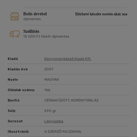
Bolti átvétel
Elérhető készlet esetén akár ma
díjmentes
Szállítás
15 000 Ft felett díjmentes
Kiadó
Könyvmolyképző Kiadó Kft.
Kiadás éve
2007
Nyelv
MAGYAR
Oldalak száma:
166
Borító
CÉRNAFŰZÖTT, KEMÉNYTÁBLÁS
Súly
290 gr
Sorozat
Lányszoba
Illusztráció
A SZERZŐ RAJZAIVAL