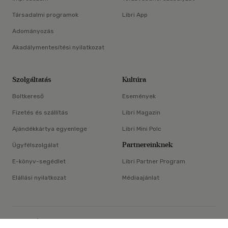
Társadalmi programok
Libri App
Adományozás
Akadálymentesítési nyilatkozat
Szolgáltatás
Kultúra
Boltkereső
Események
Fizetés és szállítás
Libri Magazin
Ajándékkártya egyenlege
Libri Mini Polc
Partnereinknek
Ügyfélszolgálat
E-könyv-segédlet
Libri Partner Program
Elállási nyilatkozat
Médiaajánlat
×
ÁSZF
Adatvédelem
Oldaltérkép
Süti beállítások