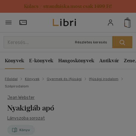
Kulacs / strandtáska most csak 1499 Ft!
Törzsvásárlói Kártya adatai
Részletes keresés
Könyvek
E-könyvek
Hangoskönyvek
Antikvár
Zene,
Főoldal
Könyvek
Gyermek és ifjúsági
Ifjúsági irodalom
Szépirodalom
Jean Webster
Nyakigláb apó
Lányszoba sorozat
Könyv