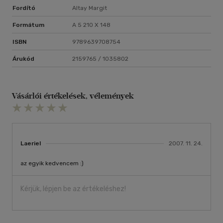
Fordító
Altay Margit
Formátum
A 5 210 X 148
ISBN
9789639708754
Árukód
2159765 / 1035802
Vásárlói értékelések, vélemények
Laeriel
2007. 11. 24.
az egyik kedvencem :)
Kérjük, lépjen be az értékeléshez!