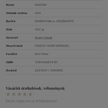
Nyelv
MAGYAR
Oldalak száma:
354
Borító
KEMÉNYTÁBLA, VÉDŐBORÍTÓ
Súly
450 gr
Sorozat
Királyi Házak
Illusztráció
FEKETE-FEHÉR KÉPEKKEL
Fordító
Bíró Péter
ISBN
9789636893767
Árukód
2231309 / 1085885
Vásárlói értékelések, vélemények
Kérjük, lépjen be az értékeléshez!