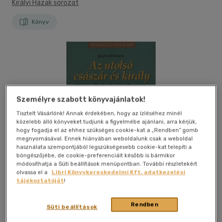
Királyi Házak sorozat
Könyv
Személyre szabott könyvajánlatok!
Tisztelt Vásárlónk! Annak érdekében, hogy az ízléséhez minél
közelebb álló könyveket tudjunk a figyelmébe ajánlani, arra kérjük,
hogy fogadja el az ehhez szükséges cookie-kat a „Rendben” gomb
megnyomásával. Ennek hiányában weboldalunk csak a weboldal
használata szempontjából legszükségesebb cookie-kat telepíti a
böngészőjébe, de cookie-preferenciáit később is bármikor
módosíthatja a Süti beállítások menüpontban. További részletekért
olvassa el a
Libri Könyvkereskedelmi Kft. adatkezelési
tájékoztatóját
!
Rendben
Süti beállítások
Kívánságlistához adom
Megosztom