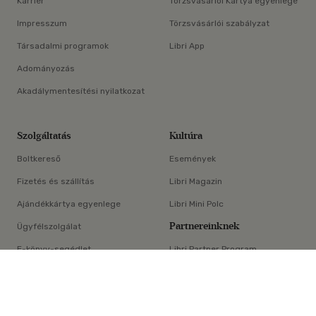
Karrier
Törzsvásárlói Kártya egyenlege
Impresszum
Törzsvásárlói szabályzat
Társadalmi programok
Libri App
Adományozás
Akadálymentesítési nyilatkozat
Szolgáltatás
Kultúra
Boltkereső
Események
Fizetés és szállítás
Libri Magazin
Ajándékkártya egyenlege
Libri Mini Polc
Partnereinknek
Ügyfélszolgálat
E-könyv-segédlet
Libri Partner Program
×
Elállási nyilatkozat
Médiaajánlat