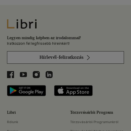
Libri
Legyen mindig képben az irodalommal!
Iratkozzon fel legfrissebb híreinkért!
Hírlevél-feliratkozás
Libri a Facebookon
Libri a Youtube-on
Libri az Instagramon
Libri a LinkedInen
Libri applikáció Szerezd meg: Google P
Libri applikáció 
Libri
Törzsvásárlói Program
Rólunk
Törzsvásárlói Programunkról