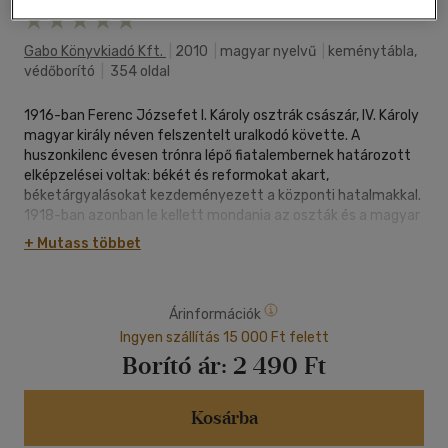
Gabo Könyvkiadó Kft.
|
2010
|
magyar nyelvű
|
keménytábla,
védőborító
|
354 oldal
1916-ban Ferenc Józsefet I. Károly osztrák császár, IV. Károly
magyar király néven felszentelt uralkodó követte. A
huszonkilenc évesen trónra lépő fiatalembernek határozott
elképzelései voltak: békét és reformokat akart,
béketárgyalásokat kezdeményezett a központi hatalmakkal.
1918-ban azonban le kellett mondania az oszták és a magyar
trónról egyaránt. 1920 márciusában és októberében két
+ Mutass többet
sikertelen puccskisérletet hajtott végre, hogy
visszaszerezze a magyar koronát. 2004-ben II. János Pál
pápa boldogá avatta.
Árinformációk
Ingyen szállítás 15 000 Ft felett
Borító ár:
2 490 Ft
Kosárba