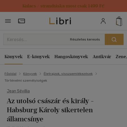
Kulacs / strandtáska most csak 1499 Ft!
Törzsvásárlói Kártya adatai
Részletes keresés
Könyvek
E-könyvek
Hangoskönyvek
Antikvár
Zene,
Főoldal
Könyvek
Életrajzok, visszaemlékezések
Történelmi személyiségek
Jean Sévillia
Az utolsó császár és király
-
Habsburg Károly sikertelen
államcsínye