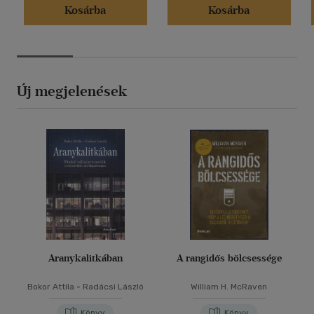
Kosárba
Kosárba
Új megjelenések
Aranykalitkában
A rangidős bölcsessége
Bokor Attila
-
Radácsi László
William H. McRaven
Könyv
Könyv