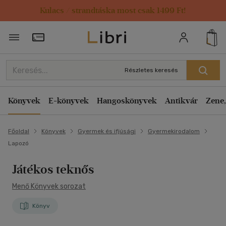
Kulacs / strandtáska most csak 1499 Ft!
Törzsvásárlói Kártya adatai
Részletes keresés
Könyvek
E-könyvek
Hangoskönyvek
Antikvár
Zene,
Főoldal
Könyvek
Gyermek és ifjúsági
Gyermekirodalom
Lapozó
Játékos teknős
Menő Könyvek sorozat
Könyv