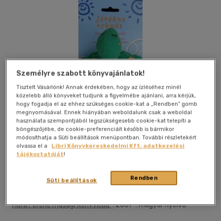
Személyre szabott könyvajánlatok!
Tisztelt Vásárlónk! Annak érdekében, hogy az ízléséhez minél
közelebb álló könyveket tudjunk a figyelmébe ajánlani, arra kérjük,
hogy fogadja el az ehhez szükséges cookie-kat a „Rendben” gomb
megnyomásával. Ennek hiányában weboldalunk csak a weboldal
használata szempontjából legszükségesebb cookie-kat telepíti a
böngészőjébe, de cookie-preferenciáit később is bármikor
módosíthatja a Süti beállítások menüpontban. További részletekért
olvassa el a
Libri Könyvkereskedelmi Kft. adatkezelési
tájékoztatóját
!
Kívánságlistához adom
Megosztom
Rendben
Süti beállítások
Móra Ferenc Ifjúsági Könyvkiad
|
2007
|
magyar nyelvű