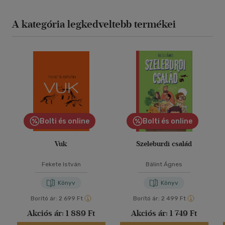
A kategória legkedveltebb termékei
Bolti és online
Bolti és online
Vuk
Szeleburdi család
Fekete István
Bálint Ágnes
Könyv
Könyv
Borító ár:
2 699 Ft
Borító ár:
2 499 Ft
Akciós ár:
1 889 Ft
Akciós ár:
1 749 Ft