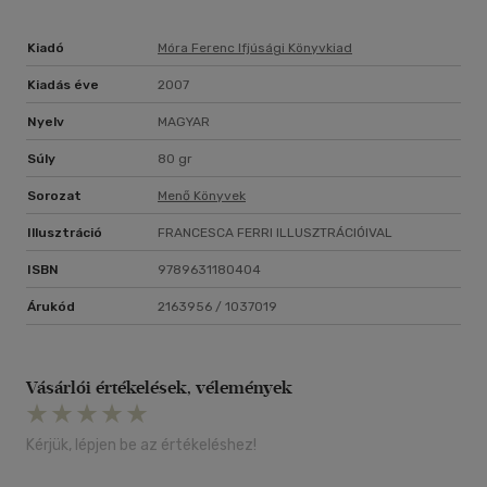
Kiadó
Móra Ferenc Ifjúsági Könyvkiad
Kiadás éve
2007
Nyelv
MAGYAR
Súly
80 gr
Sorozat
Menő Könyvek
Illusztráció
FRANCESCA FERRI ILLUSZTRÁCIÓIVAL
ISBN
9789631180404
Árukód
2163956 / 1037019
Vásárlói értékelések, vélemények
Kérjük, lépjen be az értékeléshez!