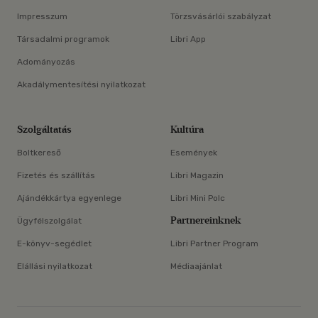
Impresszum
Törzsvásárlói szabályzat
Társadalmi programok
Libri App
Adományozás
Akadálymentesítési nyilatkozat
Szolgáltatás
Kultúra
Boltkereső
Események
Fizetés és szállítás
Libri Magazin
Ajándékkártya egyenlege
Libri Mini Polc
Partnereinknek
Ügyfélszolgálat
E-könyv-segédlet
Libri Partner Program
Elállási nyilatkozat
Médiaajánlat