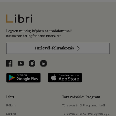
Libri
Legyen mindig képben az irodalommal!
Iratkozzon fel legfrissebb híreinkért!
Hírlevél-feliratkozás
Libri a Facebookon
Libri a Youtube-on
Libri az Instagramon
Libri a LinkedInen
Libri applikáció Szerezd meg: Google P
Libri applikáció 
Libri
Törzsvásárlói Program
Rólunk
Törzsvásárlói Programunkról
Karrier
Törzsvásárlói Kártya egyenlege