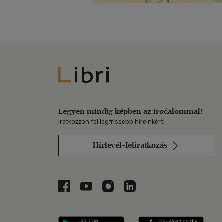
Libri
Legyen mindig képben az irodalommal!
Iratkozzon fel legfrissebb híreinkért!
Hírlevél-feliratkozás
Libri a Facebookon
Libri a Youtube-on
Libri az Instagramon
Libri a LinkedInen
Libri applikáció Szerezd m
Libri