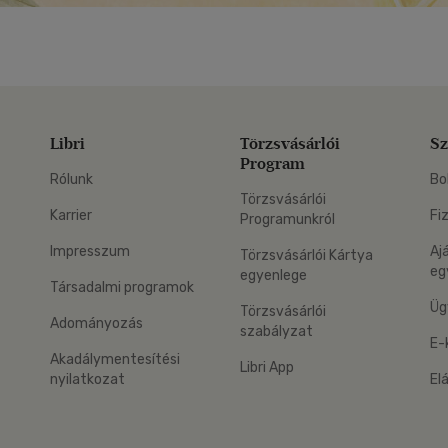
Libri
Törzsvásárlói
Sz
Program
Rólunk
Bo
Törzsvásárlói
Karrier
Fi
Programunkról
Impresszum
Aj
Törzsvásárlói Kártya
eg
egyenlege
Társadalmi programok
Üg
Törzsvásárlói
Adományozás
szabályzat
E-
Akadálymentesítési
Libri App
nyilatkozat
El
eg: Google Play
 applikáció Letölthető az App Store-ból