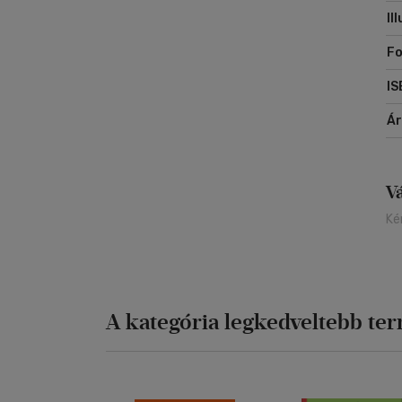
Il
Fo
IS
Á
V
Ké
A kategória legkedveltebb te