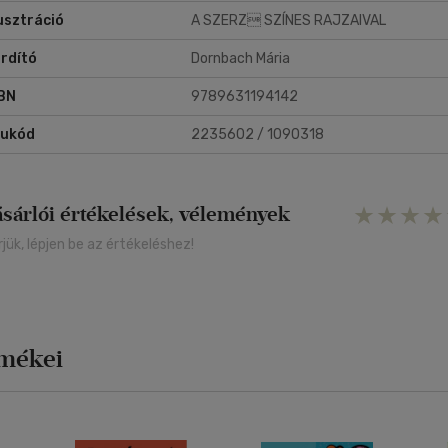
lusztráció
A SZERZ SZÍNES RAJZAIVAL
rdító
Dornbach Mária
BN
9789631194142
rukód
2235602 / 1090318
ásárlói értékelések, vélemények
rjük, lépjen be az értékeléshez!
rmékei