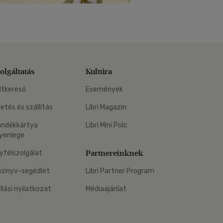
olgáltatás
Kultúra
ltkereső
Események
zetés és szállítás
Libri Magazin
ándékkártya
Libri Mini Polc
yenlege
Partnereinknek
yfélszolgálat
könyv-segédlet
Libri Partner Program
állási nyilatkozat
Médiaajánlat