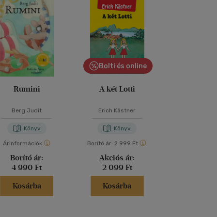
Bolti és online
Bolti és
Rumini
A két Lotti
Abigé
Berg Judit
Erich Kästner
Szabó Ma
Könyv
Könyv
Kön
Árinformációk
Borító ár:
2 999 Ft
Borító ár:
2 99
Borító ár:
Akciós ár:
Akciós 
4 990 Ft
2 099 Ft
2 099 
Kosárba
Kosárba
Kosár