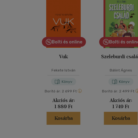
Bolti és online
Bolti és onlin
Vuk
Szeleburdi csal
Fekete István
Bálint Ágnes
Könyv
Könyv
Borító ár:
2 699 Ft
Borító ár:
2 499 Ft
Akciós ár:
Akciós ár:
1 889 Ft
1 749 Ft
Kosárba
Kosárba