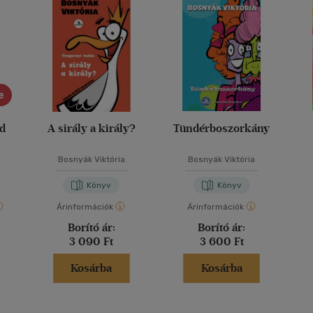
e
ád
A sirály a király?
Tündérboszorkány
Bosnyák Viktória
Bosnyák Viktória
Könyv
Könyv
Árinformációk
Árinformációk
Borító ár:
Borító ár:
3 090 Ft
3 600 Ft
Kosárba
Kosárba