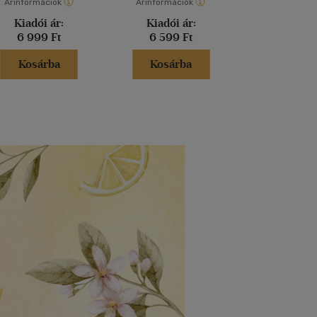
Árinformációk
Árinformációk
Árinformáci
Kiadói ár:
Kiadói ár:
Kiadói 
6 999 Ft
6 599 Ft
6 790 
Kosárba
Kosárba
Kosár