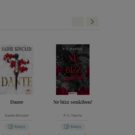
Hátra
Előre
Dante
Ne bízz senkiben!
Kárhozo
Sadie Kincaid
P. C. Harris
Anne Ra
Könyv
Könyv
Kön