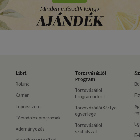
Libri
Törzsvásárlói
Sz
Program
Rólunk
Bo
Törzsvásárlói
Karrier
Fi
Programunkról
Impresszum
Aj
Törzsvásárlói Kártya
eg
egyenlege
Társadalmi programok
Üg
Törzsvásárlói
Adományozás
szabályzat
E-