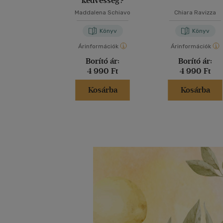
kedvesség?
Maddalena Schiavo
Chiara Ravizza
Könyv
Könyv
Árinformációk
Árinformációk
Borító ár:
Borító ár:
4 990 Ft
4 990 Ft
Kosárba
Kosárba