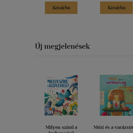
Kosárba
Kosárba
Új megjelenések
Milyen színű a
Mézi és a varázsü