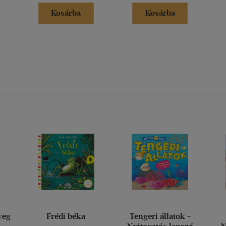
Kosárba
Kosárba
veg
Frédi béka
Tengeri állatok -