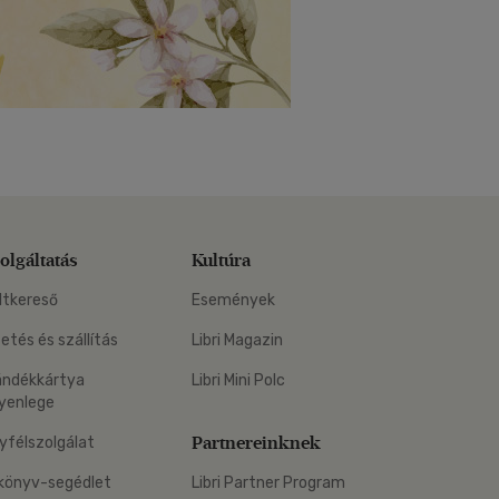
olgáltatás
Kultúra
ltkereső
Események
zetés és szállítás
Libri Magazin
ándékkártya
Libri Mini Polc
yenlege
Partnereinknek
yfélszolgálat
könyv-segédlet
Libri Partner Program