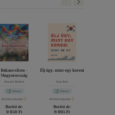
Hátra
Előre
Bakancslista -
Élj úgy, mint egy koreai
Magas-Tátra -
Magyarország
1. kötet - 
túrakal
Kocsis Noémi
Soo Kim
Könyv
Könyv
Kön
Árinformációk
Árinformációk
Árinformáci
Borító ár:
Borító ár:
Borító 
9 950 Ft
6 995 Ft
5 990 