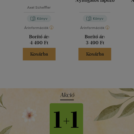
Nyitogatós lapozó
N
Axel Scheffler
Könyv
Könyv
Árinformációk
Árinformációk
Borító ár:
Borító ár:
4 490 Ft
3 490 Ft
Kosárba
Kosárba