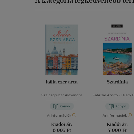
A kategória legkedveltebb te
Itália ezer arca
Szardínia
Szalczgruber Alexandra
Fabrizio Ardito
-
Hilary 
Stephanie Smith
-
Li
Voormei
Könyv
Könyv
Árinformációk
Árinformációk
Kiadói ár:
Kiadói ár:
6 995 Ft
7 990 Ft