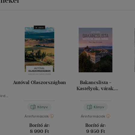
rmékei
Autóval Olaszországban
Bakancslista -
Kastélyok, várak,
kúriák
Bird
-
sa
Könyv
Könyv
Árinformációk
Árinformációk
Borító ár:
Borító ár:
8 990 Ft
9 950 Ft