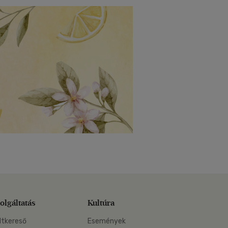
olgáltatás
Kultúra
ltkereső
Események