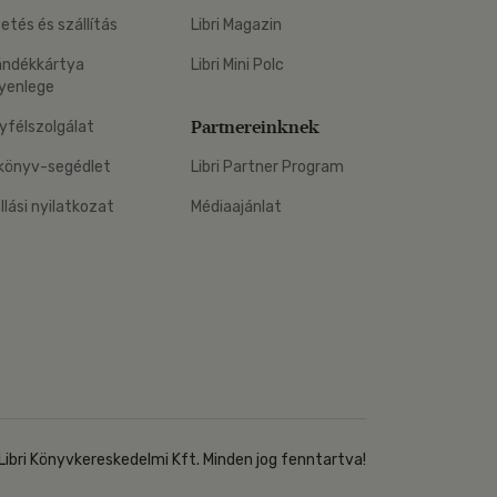
zetés és szállítás
Libri Magazin
ándékkártya
Libri Mini Polc
yenlege
Partnereinknek
yfélszolgálat
könyv-segédlet
Libri Partner Program
állási nyilatkozat
Médiaajánlat
Libri Könyvkereskedelmi Kft. Minden jog fenntartva!