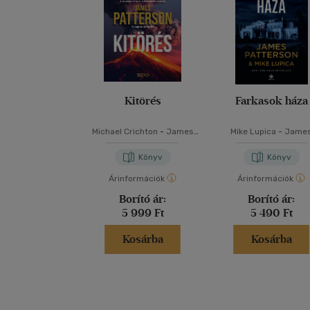
Kitörés
Farkasok háza
Michael Crichton
-
James
Mike Lupica
-
Jame
Patterson
Patterson
Könyv
Könyv
Árinformációk
Árinformációk
Borító ár:
Borító ár:
5 999 Ft
5 490 Ft
Kosárba
Kosárba