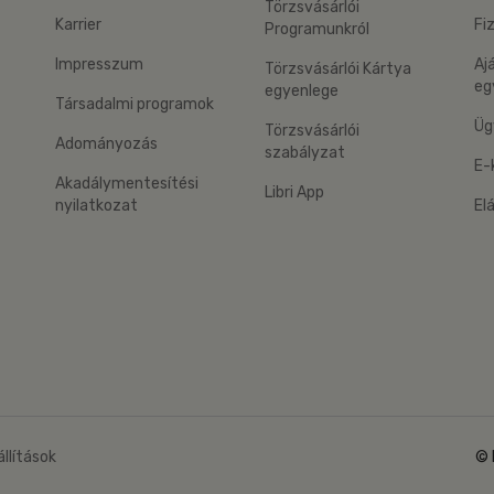
Törzsvásárlói
Karrier
Fi
Programunkról
Impresszum
Aj
Törzsvásárlói Kártya
eg
egyenlege
Társadalmi programok
Üg
Törzsvásárlói
Adományozás
szabályzat
E-
Akadálymentesítési
Libri App
nyilatkozat
El
eg: Google Play
 applikáció Letölthető az App Store-ból
állítások
© 