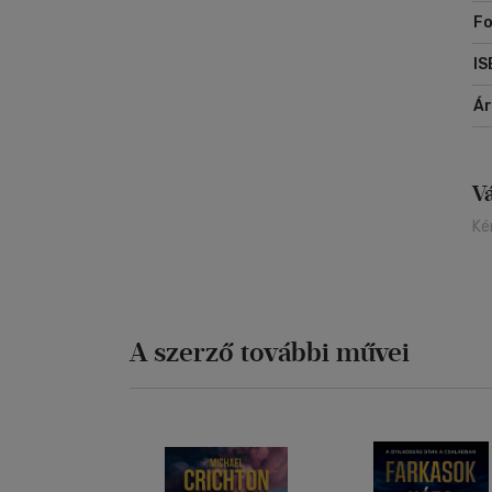
Fo
IS
Á
V
Ké
A szerző további művei