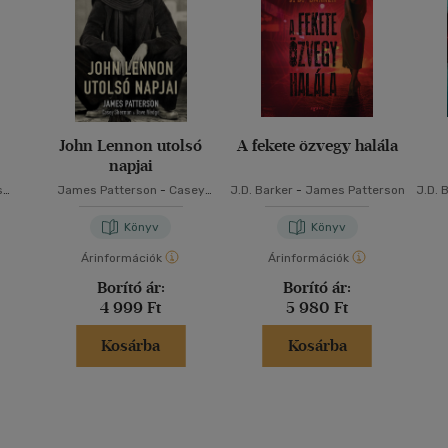
John Lennon utolsó
A fekete özvegy halála
napjai
s
James Patterson
-
Casey
J.D. Barker
-
James Patterson
J.D. 
Sherman
-
Dave Wedge
Könyv
Könyv
Árinformációk
Árinformációk
Borító ár:
Borító ár:
4 999 Ft
5 980 Ft
Kosárba
Kosárba