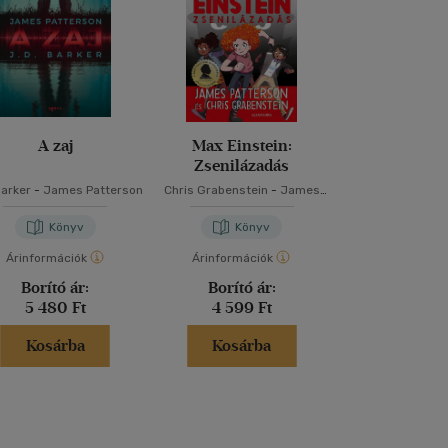
A zaj
Max Einstein:
Mocskosul 
Zsenilázadás
Barker
-
James Patterson
Chris Grabenstein
-
James
John Connolly
Patterson
Patters
Könyv
Könyv
Kön
Árinformációk
Árinformációk
Árinformáci
Borító ár:
Borító ár:
Borító 
5 480 Ft
4 599 Ft
3 499 
Kosárba
Kosárba
Kosár