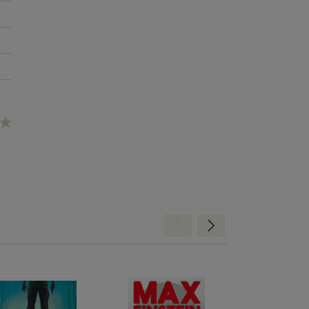
Hátra
Előre