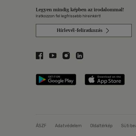
Legyen mindig képben az irodalommal!
Iratkozzon fel legfrissebb híreinkért!
Hírlevél-feliratkozás
Libri a Facebookon
Libri a Youtube-on
Libri az Instagramon
Libri a LinkedInen
Libri applikáció Szerezd m
Libri
ÁSZF
Adatvédelem
Oldaltérkép
Süti be