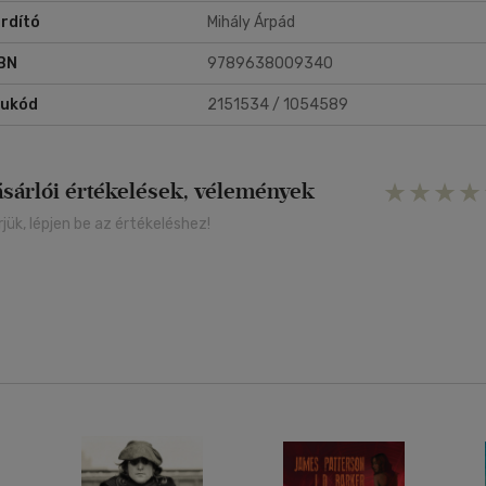
rdító
Mihály Árpád
BN
9789638009340
rukód
2151534 / 1054589
ásárlói értékelések, vélemények
rjük, lépjen be az értékeléshez!