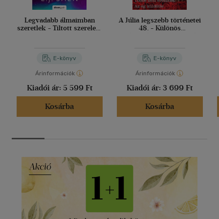
Legvadabb álmaimban
A Júlia legszebb történetei
szeretlek - Tiltott szerelem
48. - Különös
2.
házasságszerző; Többé
nem eresztlek; Az ég
küldötte
E-könyv
E-könyv
Árinformációk
Árinformációk
Kiadói ár:
5 599 Ft
Kiadói ár:
3 699 Ft
Kosárba
Kosárba