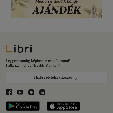
Libri
Legyen mindig képben az irodalommal!
Iratkozzon fel legfrissebb híreinkért!
Hírlevél-feliratkozás
Libri a Facebookon
Libri a Youtube-on
Libri az Instagramon
Libri a LinkedInen
Libri applikáció Szerezd meg: Google P
Libri applikáció 