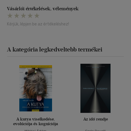
Vásárlói értékelések, vélemények
Kérjük, lépjen be az értékeléshez!
A kategória legkedveltebb termékei
A kutya viselkedése,
Az idő rendje
evolúciója és kogníciója