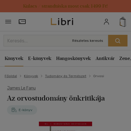
Kulacs / strandtáska most csak 1499 Ft!
Törzsvásárlói Kártya adatai
Részletes keresés
Könyvek
E-könyvek
Hangoskönyvek
Antikvár
Zene,
Főoldal
Könyvek
Tudomány és Természet
Orvosi
James Le Fanu
Az orvostudomány önkritikája
E-könyv