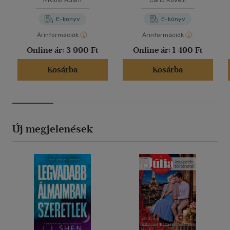
Miklósi Ádám
Carlo Rovelli
E-könyv
E-könyv
Árinformációk
Árinformációk
Online ár:
3 990 Ft
Online ár:
1 490 Ft
Kosárba
Kosárba
Új megjelenések