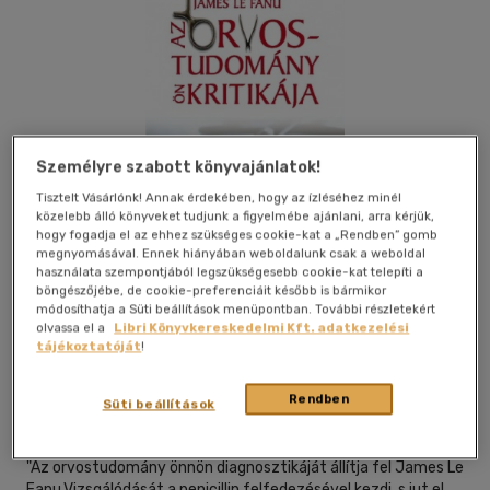
Személyre szabott könyvajánlatok!
Tisztelt Vásárlónk! Annak érdekében, hogy az ízléséhez minél
közelebb álló könyveket tudjunk a figyelmébe ajánlani, arra kérjük,
hogy fogadja el az ehhez szükséges cookie-kat a „Rendben” gomb
megnyomásával. Ennek hiányában weboldalunk csak a weboldal
használata szempontjából legszükségesebb cookie-kat telepíti a
böngészőjébe, de cookie-preferenciáit később is bármikor
módosíthatja a Süti beállítások menüpontban. További részletekért
olvassa el a
Libri Könyvkereskedelmi Kft. adatkezelési
Kívánságlistához adom
Megosztom
tájékoztatóját
!
Rendben
Süti beállítások
Typotex Elektronikus Kiadó Kft.
|
2008
|
magyar nyelvű
"Az orvostudomány önnön diagnosztikáját állítja fel James Le
Fanu.Vizsgálódását a penicillin felfedezésével kezdi, s jut el