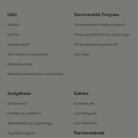
Libri
Törzsvásárlói Program
Rólunk
Törzsvásárlói Programunkról
Karrier
Törzsvásárlói Kártya egyenlege
Impresszum
Törzsvásárlói szabályzat
Társadalmi programok
Libri App
Adományozás
Akadálymentesítési nyilatkozat
Szolgáltatás
Kultúra
Boltkereső
Események
Fizetés és szállítás
Libri Magazin
Ajándékkártya egyenlege
Libri Mini Polc
Partnereinknek
Ügyfélszolgálat