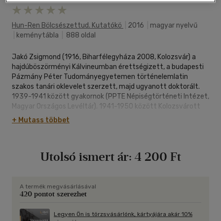
Hun-Ren Bölcsészettud. Kutatókö
|
2016
|
magyar nyelvű
|
keménytábla
|
888 oldal
Jakó Zsigmond (1916, Biharfélegyháza 2008, Kolozsvár) a
hajdúböszörményi Kálvineumban érettségizett, a budapesti
Pázmány Péter Tudományegyetemen történelemlatin
szakos tanári oklevelet szerzett, majd ugyanott doktorált.
1939-1941 között gyakornok (PPTE Népiségtörténeti Intézet,
Magyar Országos Levéltár). 1941-1950 között Kolozsvárott
az Erdélyi Nemzeti Múzeum Levéltárának őre, majd utolsó
+ Mutass többet
igazgatója. 1942-től vett részt a kolozsvári egyetemi
oktatásban, 19471981 között professzorként. A Román
Akadémia kolozsvári Történeti Intézetének tudományos
Utolsó ismert ár:
4 200 Ft
munkatársa (1949-1981). Az Erdélyi Múzeum-Egyesület
újjászervezője, elnöke (1990-1994), 1986-tól a Magyar
Történelmi Társulat, 1988-tól az MTA, 1995-től az EME, 1996-
tól a Román Akadémia tiszteleti tagja. 1996-ban Széchenyi-
A termék megvásárlásával
420 pontot szerezhet
díjat kapott.
A történetkutatás korszerű műhelyévé fejlesztette az
Erdélyi Nemzeti Múzeum Levéltárát, megkétszerezve
Legyen Ön is törzsvásárlónk, kártyájára akár 10%