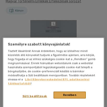
Magyar Történelmi Emlékek Értekezések sorozat
Könyv
Személyre szabott könyvajánlatok!
Tisztelt Vásárlónk! Annak érdekében, hogy az ízléséhez minél
közelebb álló könyveket tudjunk a figyelmébe ajánlani, arra kérjük,
hogy fogadja el az ehhez szükséges cookie-kat a „Rendben” gomb
megnyomásával. Ennek hiányában weboldalunk csak a weboldal
használata szempontjából legszükségesebb cookie-kat telepíti a
böngészőjébe, de cookie-preferenciáit később is bármikor
módosíthatja a Süti beállítások menüpontban. További részletekért
olvassa el a
Libri Könyvkereskedelmi Kft. adatkezelési
tájékoztatóját
!
Rendben
Süti beállítások
Kívánságlistához adom
Megosztom