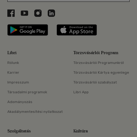
Libri a Facebookon
Libri a Youtube-on
Libri az Instagramon
Libri a LinkedInen
Libri applikáció Szerezd meg: Google P
Libri applikáció 
Libri
Törzsvásárlói Program
Rólunk
Törzsvásárlói Programunkról
Karrier
Törzsvásárlói Kártya egyenlege
Impresszum
Törzsvásárlói szabályzat
Társadalmi programok
Libri App
Adományozás
Akadálymentesítési nyilatkozat
Szolgáltatás
Kultúra