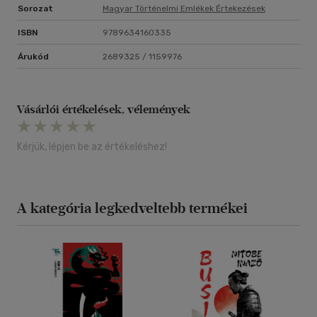
Sorozat
Magyar Történelmi Emlékek Értekezések
ISBN
9789634160335
Árukód
2689325 / 1159976
Vásárlói értékelések, vélemények
Kérjük, lépjen be az értékeléshez!
A kategória legkedveltebb termékei