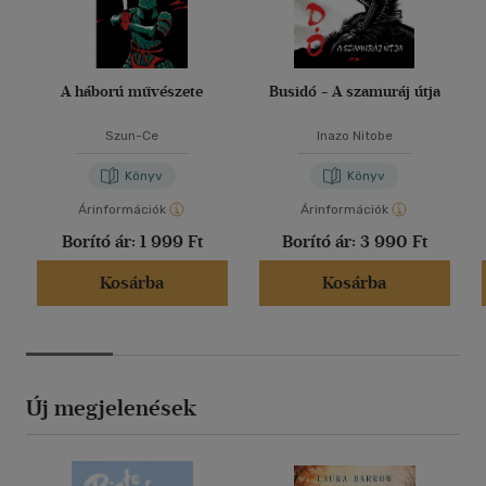
A háború művészete
Busidó - A szamuráj útja
Szun-Ce
Inazo Nitobe
Könyv
Könyv
Árinformációk
Árinformációk
Borító ár:
1 999 Ft
Borító ár:
3 990 Ft
Kosárba
Kosárba
Új megjelenések