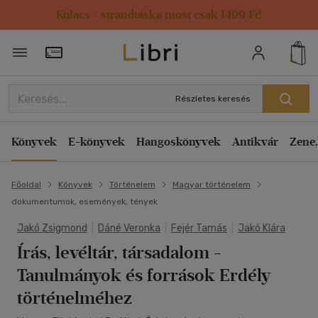
Kulacs / strandtáska most csak 1499 Ft!
Törzsvásárlói Kártya adatai
Részletes keresés
Könyvek
E-könyvek
Hangoskönyvek
Antikvár
Zene,
Főoldal
Könyvek
Történelem
Magyar történelem
dokumentumok, események, tények
Jakó Zsigmond
|
Dáné Veronka
|
Fejér Tamás
|
Jakó Klára
Írás, levéltár, társadalom
-
Tanulmányok és források Erdély
történelméhez