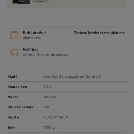
visszajár.
állományát az erdélyi magyar magánlevéltárak háborús
pusztításokból való kimentésével. Munkássága elsősorban az
erdélyi középkorhoz kapcsolódott, de foglalkozott történeti
segédtudományokkal, középkori és kora újkori társadalom- és
művelődéstörténettel, 19. századi tudománytörténettel is.
Történészek nemzedékeit nevelte az erdélyi
Bolti átvétel
Elérhető készlet esetén akár ma
történetkutatás számára. Kialakította az EME
díjmentes
kutatóintézetét, fiatal kutatókat kapcsolva be a
Szállítás
tudományos munkába, és számos nagyobb forráskiadást
15 000 Ft felett díjmentes
indított útjára.
Kiadó
Hun-Ren Bölcsészettud. Kutatókö
Kiadás éve
2016
Nyelv
MAGYAR
Oldalak száma:
888
Borító
KEMÉNYTÁBLA
Súly
1750 gr