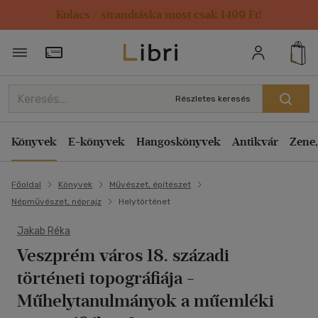
Kulacs / strandtáska most csak 1499 Ft!
Törzsvásárlói Kártya adatai
Részletes keresés
Könyvek
E-könyvek
Hangoskönyvek
Antikvár
Zene,
Főoldal
Könyvek
Művészet, építészet
Népművészet, néprajz
Helytörténet
Jakab Réka
Veszprém város 18. századi
történeti topográfiája
-
Műhelytanulmányok a műemléki