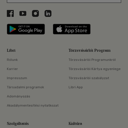
Libri a Facebookon
Libri a Youtube-on
Libri az Instagramon
Libri a LinkedInen
Libri applikáció Szerezd meg: Google P
Libri applikáció 
Libri
Törzsvásárlói Program
Rólunk
Törzsvásárlói Programunkról
Karrier
Törzsvásárlói Kártya egyenlege
Impresszum
Törzsvásárlói szabályzat
Társadalmi programok
Libri App
Adományozás
Akadálymentesítési nyilatkozat
Szolgáltatás
Kultúra