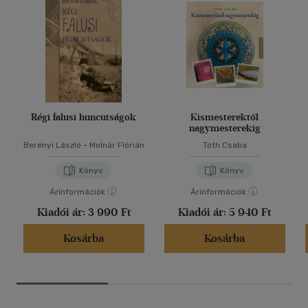
Régi falusi huncutságok
Kismesterektől
nagymesterekig
Berényi László
-
Molnár Flórián
Tóth Csaba
Könyv
Könyv
Árinformációk
Árinformációk
Kiadói ár:
3 990 Ft
Kiadói ár:
5 940 Ft
Kosárba
Kosárba