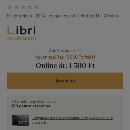
Enigma Kiadó
|
2014
|
magyar nyelvű
|
irkafűzött
|
45 oldal
Árinformációk
Ingyen szállítás 15 000 Ft felett
Online ár:
1 500 Ft
Kosárba
A termék megvásárlásával
150 pontot szerezhet
Legyen Ön is törzsvásárlónk, kártyájára akár 10%
visszajár.