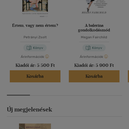
Értem, vagy nem értem?
A balerina
gondolkodásmód
Petrányi Zsolt
Megan Fairchild
Könyv
Könyv
Árinformációk
Árinformációk
Kiadói ár:
5 500 Ft
Kiadói ár:
5 900 Ft
Kosárba
Kosárba
Új megjelenések