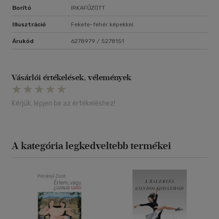
Borító
IRKAFŰZÖTT
Illusztráció
Fekete-fehér képekkel
Árukód
6278979 / 5278151
Vásárlói értékelések, vélemények
Kérjük, lépjen be az értékeléshez!
A kategória legkedveltebb termékei