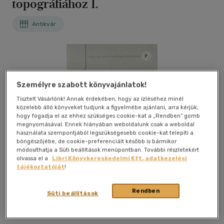
topográfiához 1.
Antikvár
Személyre szabott könyvajánlatok!
Tisztelt Vásárlónk! Annak érdekében, hogy az ízléséhez minél
közelebb álló könyveket tudjunk a figyelmébe ajánlani, arra kérjük,
hogy fogadja el az ehhez szükséges cookie-kat a „Rendben” gomb
megnyomásával. Ennek hiányában weboldalunk csak a weboldal
használata szempontjából legszükségesebb cookie-kat telepíti a
böngészőjébe, de cookie-preferenciáit később is bármikor
módosíthatja a Süti beállítások menüpontban. További részletekért
olvassa el a
Libri Könyvkereskedelmi Kft. adatkezelési
tájékoztatóját
!
Rendben
Süti beállítások
Kívánságlistához adom
Megosztom