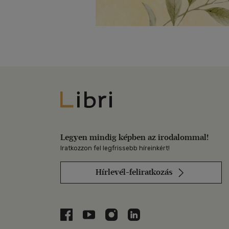
Libri
Legyen mindig képben az irodalommal!
Iratkozzon fel legfrissebb híreinkért!
Hírlevél-feliratkozás
Libri a Facebookon
Libri a Youtube-on
Libri az Instagramon
Libri a LinkedInen