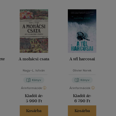
ete
A mohácsi csata
A tél harcosai
Nagy-L. István
Olivier Norek
Könyv
Könyv
Árinformációk
Árinformációk
Kiadói ár:
Kiadói ár:
5 990 Ft
6 790 Ft
Kosárba
Kosárba