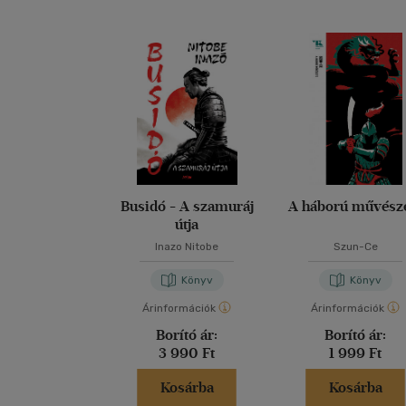
Busidó - A szamuráj
A háború művész
útja
Inazo Nitobe
Szun-Ce
Könyv
Könyv
Árinformációk
Árinformációk
Borító ár:
Borító ár:
3 990 Ft
1 999 Ft
Kosárba
Kosárba