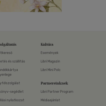
olgáltatás
Kultúra
ltkereső
Események
zetés és szállítás
Libri Magazin
ándékkártya
Libri Mini Polc
yenlege
Partnereinknek
yfélszolgálat
könyv-segédlet
Libri Partner Program
állási nyilatkozat
Médiaajánlat