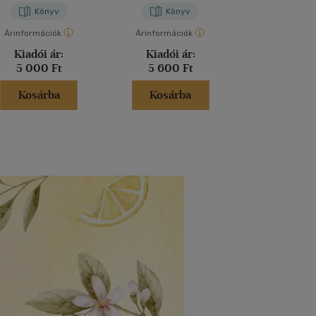
Könyv
Könyv
Kön
Árinformációk
Árinformációk
Árinformáci
Kiadói ár:
Kiadói ár:
Kiadói 
5 000 Ft
5 600 Ft
7 800 
Kosárba
Kosárba
Kosár