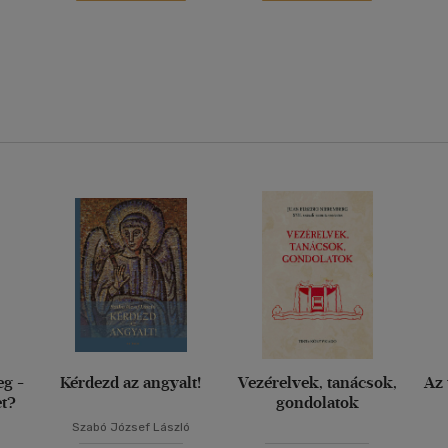
eg -
Kérdezd az angyalt!
Vezérelvek, tanácsok,
Az 
et?
gondolatok
Szabó József László