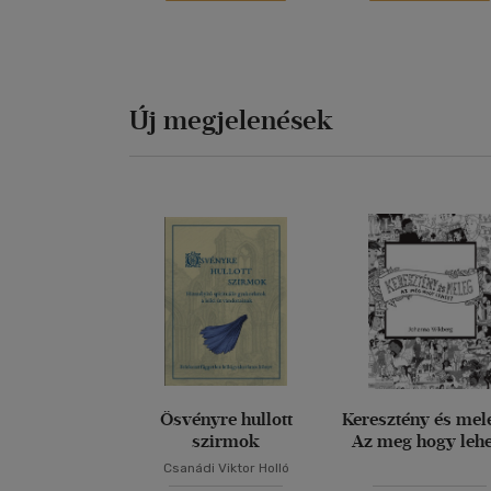
Új megjelenések
Ösvényre hullott
Keresztény és mel
szirmok
Az meg hogy leh
Csanádi Viktor Holló