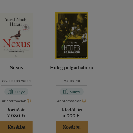
Bolti és
Nexus
Hideg polgárháború
Magyarország 
Yuval Noah Harari
Hatos Pál
Romsics I
Könyv
Könyv
Kön
Árinformációk
Árinformációk
Borító ár:
9 50
Borító ár:
Kiadói ár:
Akciós 
7 980 Ft
5 999 Ft
6 650 
Kosárba
Kosárba
Kosár