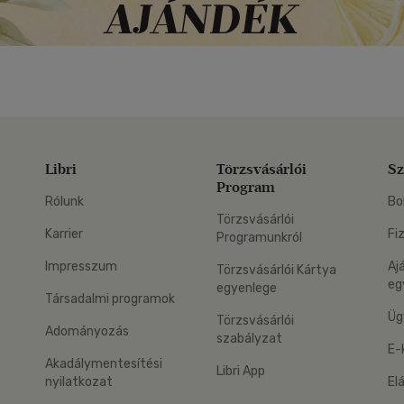
Libri
Törzsvásárlói
Sz
Program
Rólunk
Bo
Törzsvásárlói
Karrier
Fi
Programunkról
Impresszum
Aj
Törzsvásárlói Kártya
eg
egyenlege
Társadalmi programok
Üg
Törzsvásárlói
Adományozás
szabályzat
E-
Akadálymentesítési
Libri App
nyilatkozat
El