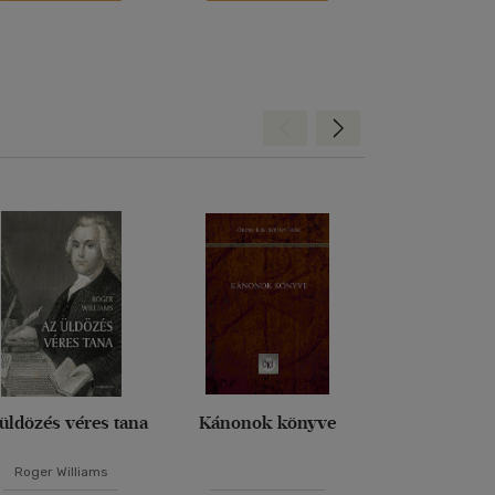
Hátra
Előre
üldözés véres tana
Kánonok könyve
Véges és ör
Roger Williams
Edith St