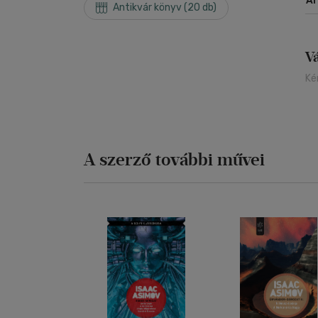
Á
Antikvár könyv (20 db)
V
Ké
A szerző további művei