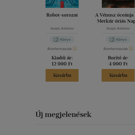
Robot-sorozat
A Vénusz óceánja 
Merkúr óriás Nap
Isaac Asimov
Isaac Asimov
Könyv
Könyv
Árinformációk
Árinformációk
Kiadói ár:
Borító ár:
12 990 Ft
4 990 Ft
Kosárba
Kosárba
Új megjelenések