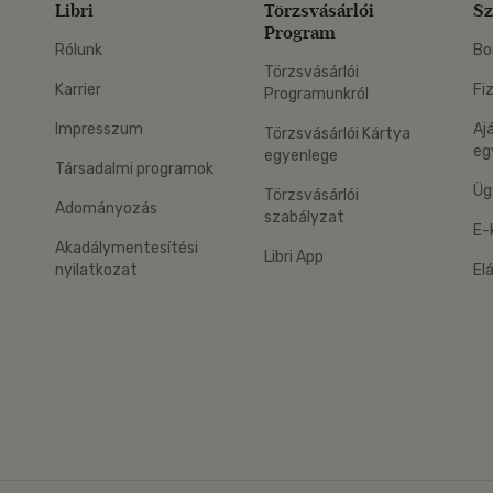
Libri
Törzsvásárlói
Sz
Program
Rólunk
Bo
Törzsvásárlói
Karrier
Fi
Programunkról
Impresszum
Aj
Törzsvásárlói Kártya
eg
egyenlege
Társadalmi programok
Üg
Törzsvásárlói
Adományozás
szabályzat
E-
Akadálymentesítési
Libri App
nyilatkozat
El
eg: Google Play
 applikáció Letölthető az App Store-ból