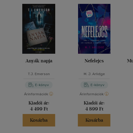
Anyák napja
Nefelejcs
Mu
T.J. Emerson
M. J. Arlidge
E-könyv
E-könyv
Árinformációk
Árinformációk
Kiadói ár:
Kiadói ár:
4 499 Ft
4 899 Ft
Kosárba
Kosárba