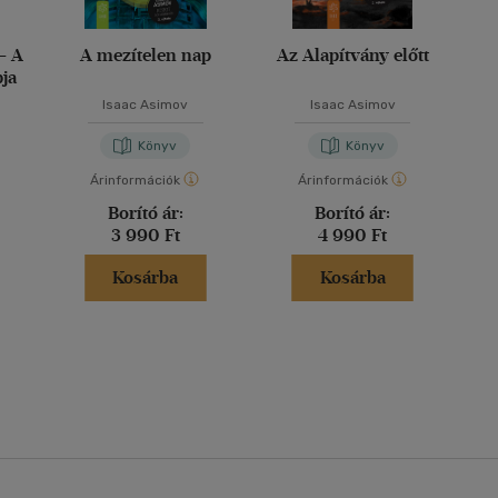
- A
A mezítelen nap
Az Alapítvány előtt
ja
Isaac Asimov
Isaac Asimov
Könyv
Könyv
Árinformációk
Árinformációk
Borító ár:
Borító ár:
3 990 Ft
4 990 Ft
Kosárba
Kosárba