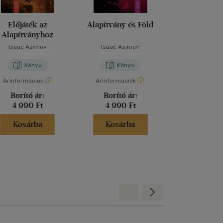
Előjáték az
Alapítvány és Föld
Az Alapítván
Alapítványhoz
Isaac Asimov
Isaac Asimov
Isaac Asi
Könyv
Könyv
Kön
Árinformációk
Árinformációk
Árinformáci
Borító ár:
Borító ár:
Borító 
4 990 Ft
4 990 Ft
4 990 
Kosárba
Kosárba
Kosár
Hátra
Előre