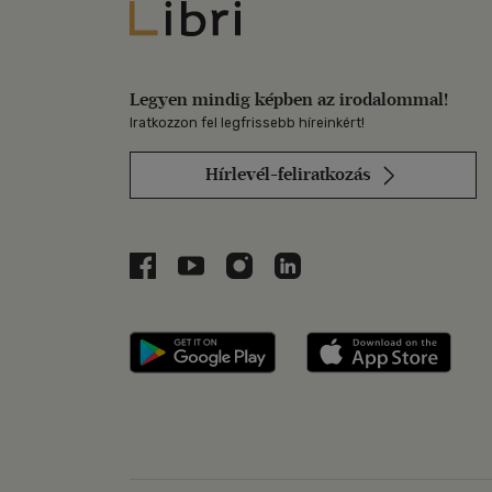
Libri
Legyen mindig képben az irodalommal!
Iratkozzon fel legfrissebb híreinkért!
Hírlevél-feliratkozás
Libri a Facebookon
Libri a Youtube-on
Libri az Instagramon
Libri a LinkedInen
Libri applikáció Szerezd m
Libri