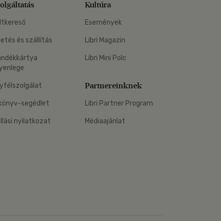
olgáltatás
Kultúra
ltkereső
Események
zetés és szállítás
Libri Magazin
ándékkártya
Libri Mini Polc
yenlege
Partnereinknek
yfélszolgálat
könyv-segédlet
Libri Partner Program
állási nyilatkozat
Médiaajánlat