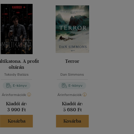
ltikatona. A profit
Terror
A fekete h
oltárán
Tokody Balázs
Dan Simmons
Alma Ke
E-könyv
E-könyv
E-kö
Árinformációk
Árinformációk
Árinformáci
Kiadói ár:
Kiadói ár:
Kiadói 
3 990 Ft
5 680 Ft
4 990 
Kosárba
Kosárba
Kosár