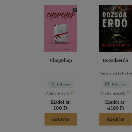
ChopShop
Rozsdaerdő
Anders de la Motte
E-könyv
E-könyv
Árinformációk
Árinformációk
Kiadói ár:
Kiadói ár:
100 Ft
4 199 Ft
Kosárba
Kosárba