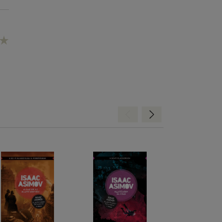
Hátra
Előre