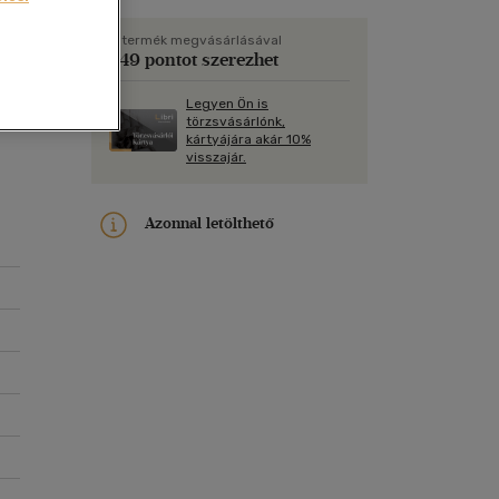
Kártya
a,
Vallás, mitológia
m
Képeslap
A termék megvásárlásával
249 pontot szerezhet
és Természet
yv
Naptár
Legyen Ön is
k
Papír, írószer
törzsvásárlónk,
kártyájára akár 10%
ok
t
visszajár.
e.
Azonnal letölthető