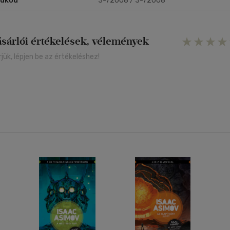
rukód
3-72008 / 3-72008
ásárlói értékelések, vélemények
rjük, lépjen be az értékeléshez!