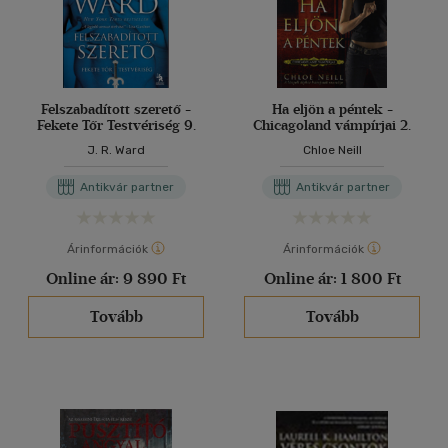
Felszabadított szerető -
Ha eljön a péntek -
Fekete Tőr Testvériség 9.
Chicagoland vámpírjai 2.
J. R. Ward
Chloe Neill
Antikvár partner
Antikvár partner
Árinformációk
Árinformációk
Online ár:
9 890 Ft
Online ár:
1 800 Ft
Tovább
Tovább