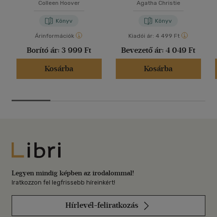
Colleen Hoover
Agatha Christie
Könyv
Könyv
Árinformációk
Kiadói ár:
4 499 Ft
Borító ár:
3 999 Ft
Bevezető ár:
4 049 Ft
Kosárba
Kosárba
Libri
Legyen mindig képben az irodalommal!
Iratkozzon fel legfrissebb híreinkért!
Hírlevél-feliratkozás