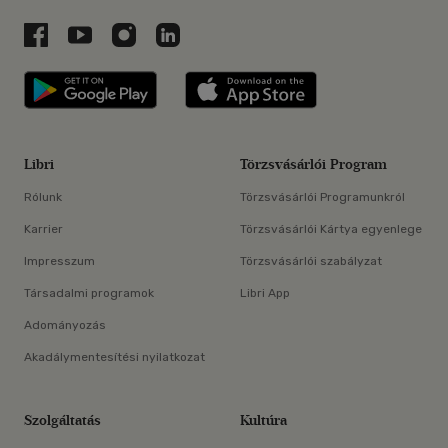
Libri a Facebookon
Libri a Youtube-on
Libri az Instagramon
Libri a LinkedInen
Libri applikáció Szerezd meg: Google P
Libri applikáció 
Libri
Törzsvásárlói Program
Rólunk
Törzsvásárlói Programunkról
Karrier
Törzsvásárlói Kártya egyenlege
Impresszum
Törzsvásárlói szabályzat
Társadalmi programok
Libri App
Adományozás
Akadálymentesítési nyilatkozat
Szolgáltatás
Kultúra