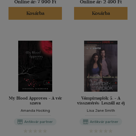
(1228)
Online ár:
7 990 Ft
Online ár:
2 490 Ft
Kosárba
Kosárba
Alkalmaz
My Blood Approves - A vér
Vámpírnaplók 5. - A
szava
visszatérés: Leszáll az éj
Amanda Hocking
Lisa Jane Smith
Antikvár partner
Antikvár partner