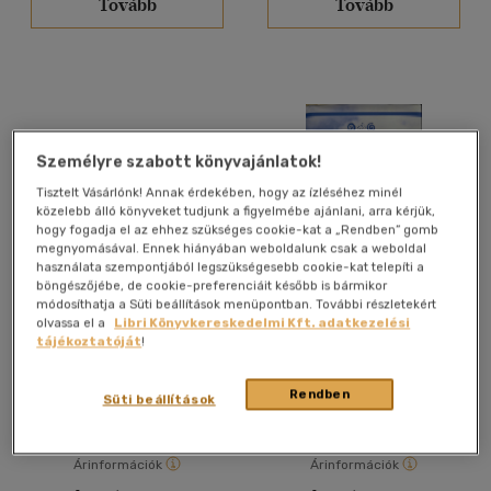
Tovább
Tovább
Magyar
(540)
Angol
(628)
Francia
(2)
Német
(5)
Olasz
(1)
Személyre szabott könyvajánlatok!
Olasz - angol
(1)
Tisztelt Vásárlónk! Annak érdekében, hogy az ízléséhez minél
közelebb álló könyveket tudjunk a figyelmébe ajánlani, arra kérjük,
Orosz
(1)
hogy fogadja el az ehhez szükséges cookie-kat a „Rendben” gomb
megnyomásával. Ennek hiányában weboldalunk csak a weboldal
használata szempontjából legszükségesebb cookie-kat telepíti a
böngészőjébe, de cookie-preferenciáit később is bármikor
Vélemény szerint
módosíthatja a Süti beállítások menüpontban. További részletekért
2 db Gail Carriger együtt:
indigó nyár -
(196)
olvassa el a
Libri Könyvkereskedelmi Kft. adatkezelési
Changeless - Változatlan,
indigosommer
tájékoztatóját
!
Soulless - Lélektelen.
Gail Carriger
Antje Babendererde
(59)
(12)
Rendben
Antikvár partner
Antikvár partner
Süti beállítások
(7)
(8)
Árinformációk
Árinformációk