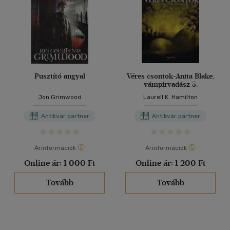
Pusztító angyal
Véres csontok-Anita Blake,
vámpírvadász 5.
Jon Grimwood
Laurell K. Hamilton
Antikvár partner
Antikvár partner
Árinformációk
Árinformációk
Online ár:
1 000 Ft
Online ár:
1 200 Ft
Tovább
Tovább