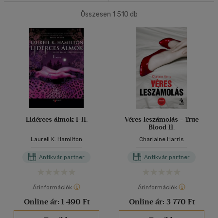
(234)
Összesen
1 510
db
40 db / oldal
Korosztály szerint
Gyermek
(3)
Alkalmaz
3 - 6 év
(2)
mind
(1)
Ifjúsági
(43)
6 -10 év
(2)
10 - 14 év
(4)
Lidérces álmok I-II.
Véres leszámolás - True
Blood 11.
14 - 18 év
(18)
Laurell K. Hamilton
Charlaine Harris
mind
(19)
Antikvár partner
Antikvár partner
Gyermek és ifjúsági
(5)
Felnőtt
(764)
Árinformációk
Árinformációk
Online ár:
1 490 Ft
Online ár:
3 770 Ft
Nyelv szerint