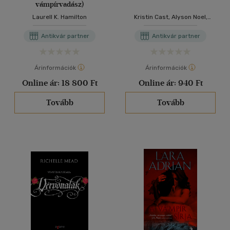
vámpírvadász)
Laurell K. Hamilton
Kristin Cast, Alyson Noel,
Kelley Armstrong, Richelle
Mead, Block, Francescalia
Antikvár partner
Antikvár partner
Árinformációk
Árinformációk
Online ár:
18 800 Ft
Online ár:
940 Ft
Tovább
Tovább