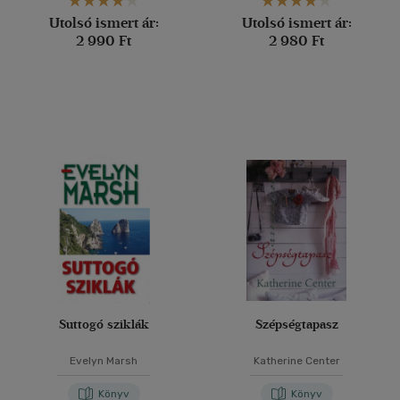
Utolsó ismert ár:
Utolsó ismert ár:
2 990 Ft
2 980 Ft
Suttogó sziklák
Szépségtapasz
Evelyn Marsh
Katherine Center
Könyv
Könyv