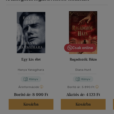
Csak online
Egy kis élet
Ragadozók Háza
Hanya Yanagihara
Diana Hunt
Könyv
Könyv
Árinformációk
Borító ár:
5 890 Ft
Borító ár:
8 999 Ft
Akciós ár:
4 123 Ft
Kosárba
Kosárba