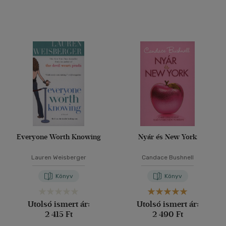
(87)
(21)
(20)
(15391)
Alkalmaz
Everyone Worth Knowing
Nyár és New York
Lauren Weisberger
Candace Bushnell
Könyv
Könyv
Utolsó ismert ár:
Utolsó ismert ár:
2 415 Ft
2 490 Ft