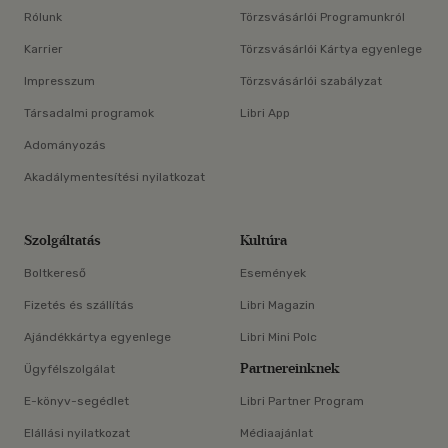
Rólunk
Törzsvásárlói Programunkról
Karrier
Törzsvásárlói Kártya egyenlege
Impresszum
Törzsvásárlói szabályzat
Társadalmi programok
Libri App
Adományozás
Akadálymentesítési nyilatkozat
Szolgáltatás
Kultúra
Boltkereső
Események
Fizetés és szállítás
Libri Magazin
Ajándékkártya egyenlege
Libri Mini Polc
Partnereinknek
Ügyfélszolgálat
E-könyv-segédlet
Libri Partner Program
Elállási nyilatkozat
Médiaajánlat