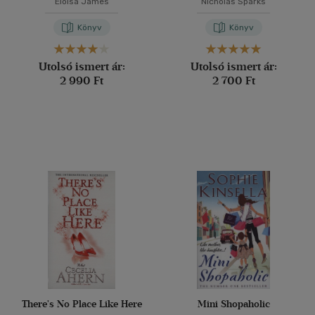
Eloisa James
Nicholas Sparks
Könyv
Könyv
Utolsó ismert ár:
Utolsó ismert ár:
2 990 Ft
2 700 Ft
There's No Place Like Here
Mini Shopaholic