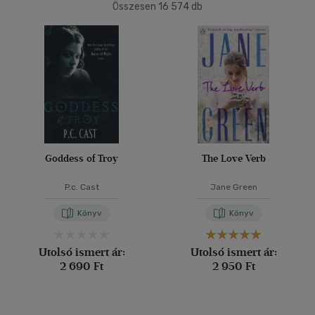
Összesen
16 574
db
40 db / oldal
Ár szerint
500 Ft alatt
(5)
500 Ft - 2500 Ft
(10046)
Alkalmaz
2500 Ft - 4500 Ft
(3821)
4500 Ft felett
(2771)
Korosztály szerint
Goddess of Troy
The Love Verb
Gyermek
(1)
P.c. Cast
Jane Green
mind
(1)
Könyv
Könyv
Ifjúsági
(75)
10 - 14 év
(1)
Utolsó ismert ár:
Utolsó ismert ár:
14 - 18 év
(51)
2 690 Ft
2 950 Ft
mind
(17)
Gyermek és ifjúsági
(3)