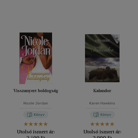
Visszanyert boldogság
Kalandor
Nicole Jordan
Karen Hawkins
Könyv
Könyv
Utolsó ismert ár:
Utolsó ismert ár:
2 599 Ft
2 990 Ft