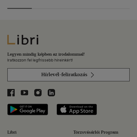
Libri
Legyen mindig képben az irodalommal!
Iratkozzon fel legfrissebb híreinkért!
Hírlevél-feliratkozás
Libri a Facebookon
Libri a Youtube-on
Libri az Instagramon
Libri a LinkedInen
Libri applikáció Szerezd meg: Google P
Libri applikáció 
Libri
Törzsvásárlói Program