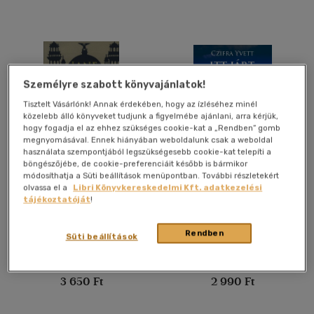
Felnőtt
(2586)
Nyelv szerint
Magyar
(2276)
Személyre szabott könyvajánlatok!
Angol
(339)
Tisztelt Vásárlónk! Annak érdekében, hogy az ízléséhez minél
közelebb álló könyveket tudjunk a figyelmébe ajánlani, arra kérjük,
Francia
(6)
hogy fogadja el az ehhez szükséges cookie-kat a „Rendben” gomb
megnyomásával. Ennek hiányában weboldalunk csak a weboldal
Német
(42)
használata szempontjából legszükségesebb cookie-kat telepíti a
böngészőjébe, de cookie-preferenciáit később is bármikor
Olasz
(1)
Gillespie and I
Itt járt a nyár
módosíthatja a Süti beállítások menüpontban. További részletekért
Orosz
(2)
olvassa el a
Libri Könyvkereskedelmi Kft. adatkezelési
tájékoztatóját
!
Jane Harris
Czifra Yvett
Spanyol
(4)
Könyv
Könyv
Rendben
Süti beállítások
Vélemény szerint
Utolsó ismert ár:
Utolsó ismert ár:
(732)
3 650 Ft
2 990 Ft
(323)