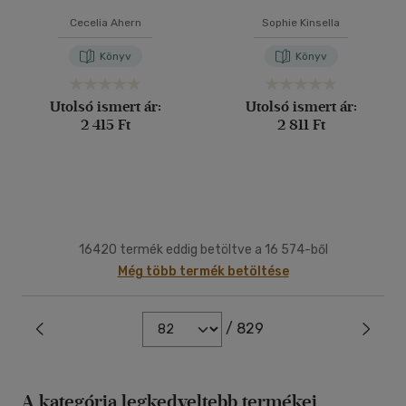
Cecelia Ahern
Sophie Kinsella
Könyv
Könyv
Utolsó ismert ár:
Utolsó ismert ár:
2 415 Ft
2 811 Ft
16420 termék eddig betöltve a 16 574-ből
Még több termék betöltése
/ 829
A kategória legkedveltebb termékei