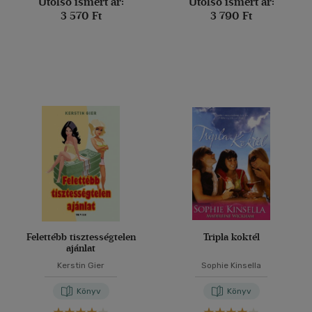
Utolsó ismert ár:
Utolsó ismert ár:
3 570 Ft
3 790 Ft
Felettébb tisztességtelen
Tripla koktél
ajánlat
Kerstin Gier
Sophie Kinsella
Könyv
Könyv