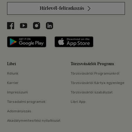
Hírlevél-feliratkozás
Libri a Facebookon
Libri a Youtube-on
Libri az Instagramon
Libri a LinkedInen
Libri applikáció Szerezd meg: Google P
Libri applikáció 
Libri
Törzsvásárlói Program
Rólunk
Törzsvásárlói Programunkról
Karrier
Törzsvásárlói Kártya egyenlege
Impresszum
Törzsvásárlói szabályzat
Társadalmi programok
Libri App
Adományozás
Akadálymentesítési nyilatkozat