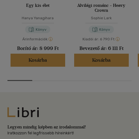
Egy kis élet
Alvilági románc - Heavy
Crown
Hanya Yanagihara
Sophie Lark
Könyv
Könyv
Árinformációk
Kiadói ár:
6 790 Ft
Borító ár:
8 999 Ft
Bevezető ár:
6 111 Ft
Kosárba
Kosárba
Libri
Legyen mindig képben az irodalommal!
Iratkozzon fel legfrissebb híreinkért!