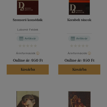
Szomorú komédiák
Korabeli táncok
Lubomír Feldek
Antikvár
Antikvár
Árinformációk
Árinformációk
Online ár:
950 Ft
Online ár:
950 Ft
Kosárba
Kosárba