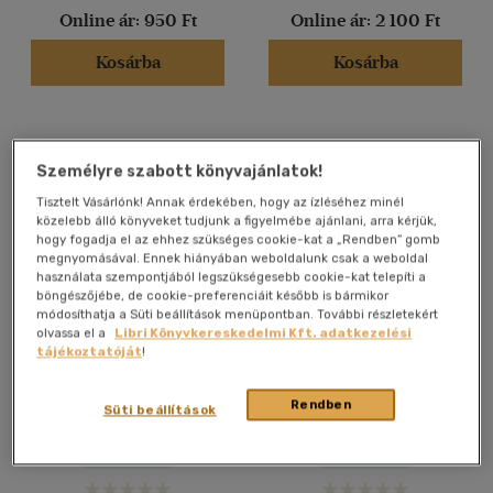
2500 Ft - 4500 Ft
(1236)
Online ár:
950 Ft
Online ár:
2 100 Ft
4500 Ft felett
(710)
Kosárba
Kosárba
Korosztály szerint
Ifjúsági
(44)
Személyre szabott könyvajánlatok!
10 - 14 év
(2)
Tisztelt Vásárlónk! Annak érdekében, hogy az ízléséhez minél
14 - 18 év
(27)
közelebb álló könyveket tudjunk a figyelmébe ajánlani, arra kérjük,
hogy fogadja el az ehhez szükséges cookie-kat a „Rendben” gomb
mind
(13)
megnyomásával. Ennek hiányában weboldalunk csak a weboldal
használata szempontjából legszükségesebb cookie-kat telepíti a
Gyermek és ifjúsági
(3)
böngészőjébe, de cookie-preferenciáit később is bármikor
Felnőtt
(1814)
módosíthatja a Süti beállítások menüpontban. További részletekért
olvassa el a
Libri Könyvkereskedelmi Kft. adatkezelési
tájékoztatóját
!
Judit
Vissza a fegyverekhez I-II.
Nyelv szerint
Rendben
Süti beállítások
Végel László
David Hare
Magyar
(1910)
Antikvár
Antikvár
Angol
(60)