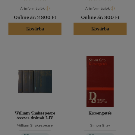
Cseh
(3)
Árinformációk
Árinformációk
Francia
(7)
Online ár:
2 800 Ft
Online ár:
800 Ft
Kínai
(1)
Kosárba
Kosárba
Magyar - szlovák
(1)
Német
(19)
Német - francia
(1)
több nyelv megjelenítése
Vélemény szerint
(74)
(10)
(4)
(3)
William Shakespeare
Kicsengetés
összes drámái I-IV.
(5)
William Shakespeare
Simon Gray
(5989)