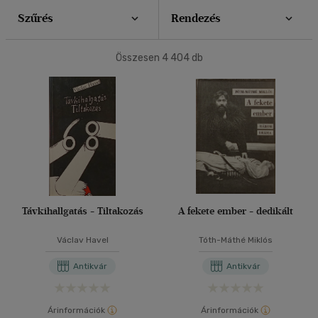
Szűrés
Rendezés
Könyv
(103)
40 db / oldal
Antikvár
(4404)
Összesen
4 404
db
E-könyv
(1112)
Alkalmaz
Akció
Csak akciós
(137)
Elérhetőség
Előrendelhető
(1)
Távkihallgatás - Tiltakozás
A fekete ember - dedikált
Új a kínálatban
(6)
Václav Havel
Tóth-Máthé Miklós
Ár szerint
Antikvár
Antikvár
500 Ft alatt
(92)
500 Ft - 2500 Ft
(4132)
Árinformációk
Árinformációk