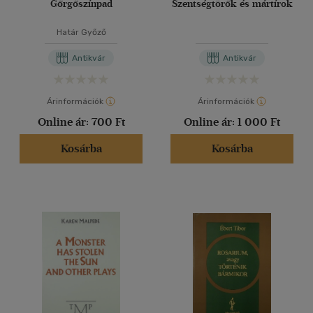
Gőrgőszínpad
Szentségtörők és mártírok
Határ Győző
Antikvár
Antikvár
Árinformációk
Árinformációk
Online ár:
700 Ft
Online ár:
1 000 Ft
Kosárba
Kosárba