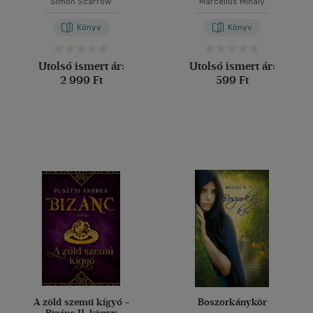
Simon Scarrow
Marcellus Mihály
Könyv
Könyv
Utolsó ismert ár:
Utolsó ismert ár:
2 999 Ft
599 Ft
A zöld szemű kígyó -
Boszorkánykör