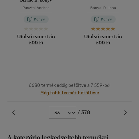
Bizánc II. könyv
Pusztai Andrea
Bányai D. Ilona
Könyv
Könyv
Utolsó ismert ár:
Utolsó ismert ár:
599 Ft
599 Ft
6680 termék eddig betöltve a 7 559-ből
Még több termék betöltése
/ 378
A kategória legkedveltebb termékei