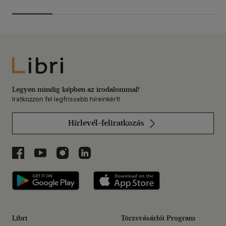
Libri
Legyen mindig képben az irodalommal!
Iratkozzon fel legfrissebb híreinkért!
Hírlevél-feliratkozás
Libri a Facebookon
Libri a Youtube-on
Libri az Instagramon
Libri a LinkedInen
Libri applikáció Szerezd meg: Google P
Libri applikáció 
Libri
Törzsvásárlói Program