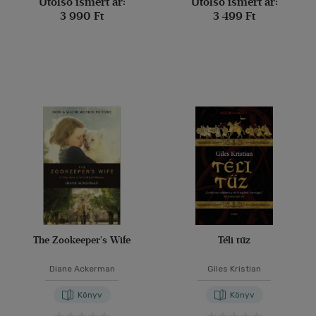
Utolsó ismert ár:
Utolsó ismert ár:
3 990 Ft
3 499 Ft
The Zookeeper's Wife
Téli tűz
Diane Ackerman
Giles Kristian
Könyv
Könyv