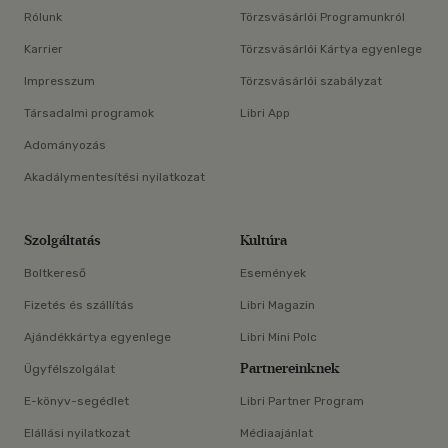
Rólunk
Törzsvásárlói Programunkról
Karrier
Törzsvásárlói Kártya egyenlege
Impresszum
Törzsvásárlói szabályzat
Társadalmi programok
Libri App
Adományozás
Akadálymentesítési nyilatkozat
Szolgáltatás
Kultúra
Boltkereső
Események
Fizetés és szállítás
Libri Magazin
Ajándékkártya egyenlege
Libri Mini Polc
Partnereinknek
Ügyfélszolgálat
E-könyv-segédlet
Libri Partner Program
Elállási nyilatkozat
Médiaajánlat