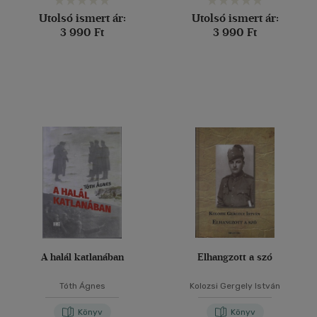
Utolsó ismert ár:
Utolsó ismert ár:
3 990 Ft
3 990 Ft
A halál katlanában
Elhangzott a szó
Tóth Ágnes
Kolozsi Gergely István
Könyv
Könyv