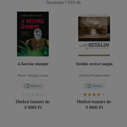
Összesen
7 559
db
40 db / oldal
Ár szerint
500 Ft alatt
(10)
500 Ft - 2500 Ft
(4076)
Alkalmaz
2500 Ft - 4500 Ft
(2118)
4500 Ft felett
(1433)
Korosztály szerint
A Kecske ünnepe
Sztálin utolsó napjai
Ifjúsági
(28)
Mario Vargas Llosa
Joshua Rubenstein
10 - 14 év
(5)
Könyv
Könyv
14 - 18 év
(8)
mind
(13)
Utolsó ismert ár:
Utolsó ismert ár:
Gyermek és ifjúsági
(4)
3 990 Ft
3 990 Ft
Felnőtt
(1757)