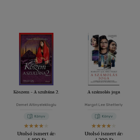
Köszem - A szultána 2.
A számolás joga
Demet Altinyeleklioglu
Margot Lee Shetterly
Könyv
Könyv
Utolsó ismert ár:
Utolsó ismert ár:
4 490 Ft
4 290 Ft