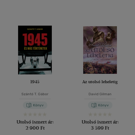
(18)
(7)
(6925)
Alkalmaz
1945
Az utolsó leheletig
Szántó T. Gábor
David Gilman
Könyv
Könyv
Utolsó ismert ár:
Utolsó ismert ár:
2 900 Ft
3 599 Ft