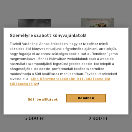
Nyelv szerint
Magyar
(1748)
Angol
(128)
Bosnyák
(1)
Személyre szabott könyvajánlatok!
Francia
(1)
Tisztelt Vásárlónk! Annak érdekében, hogy az ízléséhez minél
közelebb álló könyveket tudjunk a figyelmébe ajánlani, arra kérjük,
Német
(14)
hogy fogadja el az ehhez szükséges cookie-kat a „Rendben” gomb
megnyomásával. Ennek hiányában weboldalunk csak a weboldal
Olasz
(4)
használata szempontjából legszükségesebb cookie-kat telepíti a
böngészőjébe, de cookie-preferenciáit később is bármikor
Orosz
(1)
A kettézárt falu
A fegyvertelen katona
módosíthatja a Süti beállítások menüpontban. További részletekért
Spanyol
(3)
olvassa el a
Libri Könyvkereskedelmi Kft. adatkezelési
tájékoztatóját
!
Zelei Miklós
Booton Herndon
Könyv
Könyv
Vélemény szerint
Rendben
Süti beállítások
(445)
Utolsó ismert ár:
Utolsó ismert ár:
(132)
5 000 Ft
2 900 Ft
(32)