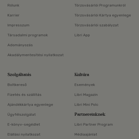
Rólunk
Törzsvásárlói Programunkról
Karrier
Törzsvásárlói Kártya egyenlege
Impresszum
Törzsvásárlói szabályzat
Társadalmi programok
Libri App
Adományozás
Akadálymentesítési nyilatkozat
Szolgáltatás
Kultúra
Boltkereső
Események
Fizetés és szállítás
Libri Magazin
Ajándékkártya egyenlege
Libri Mini Polc
Partnereinknek
Ügyfélszolgálat
E-könyv-segédlet
Libri Partner Program
Elállási nyilatkozat
Médiaajánlat