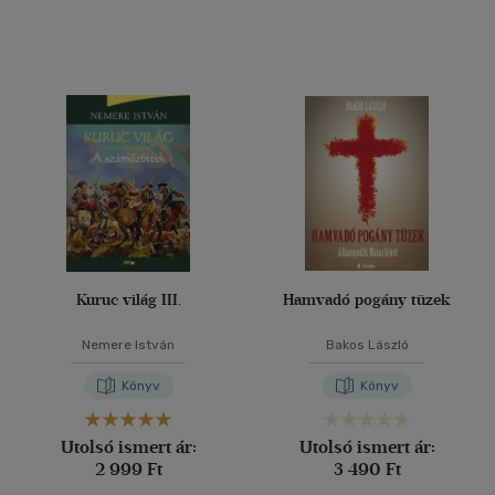
(18)
(7)
(6920)
Alkalmaz
Kuruc világ III.
Hamvadó pogány tüzek
Nemere István
Bakos László
Könyv
Könyv
Utolsó ismert ár:
Utolsó ismert ár:
2 999 Ft
3 490 Ft