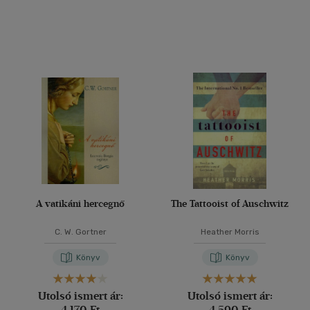
A vatikáni hercegnő
The Tattooist of Auschwitz
C. W. Gortner
Heather Morris
Könyv
Könyv
Utolsó ismert ár:
Utolsó ismert ár:
4 170 Ft
4 590 Ft