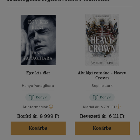
Egy kis élet
Alvilági románc - Heavy
Crown
Hanya Yanagihara
Sophie Lark
Könyv
Könyv
Árinformációk
Kiadói ár:
6 790 Ft
Borító ár:
8 999 Ft
Bevezető ár:
6 111 Ft
Kosárba
Kosárba