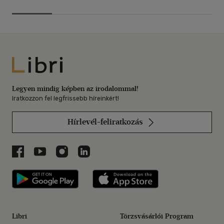
Libri
Legyen mindig képben az irodalommal!
Iratkozzon fel legfrissebb híreinkért!
Hírlevél-feliratkozás
Libri a Facebookon
Libri a Youtube-on
Libri az Instagramon
Libri a LinkedInen
Libri applikáció Szerezd meg: Google P
Libri applikáció 
Libri
Törzsvásárlói Program