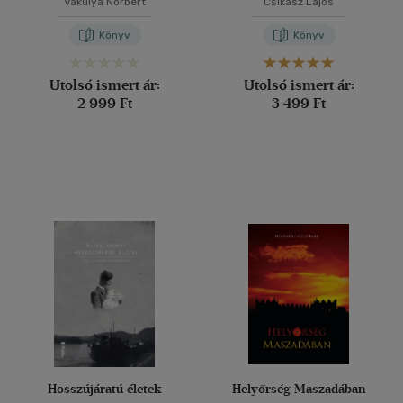
Vakulya Norbert
Csikász Lajos
Könyv
Könyv
Utolsó ismert ár:
Utolsó ismert ár:
2 999 Ft
3 499 Ft
Hosszújáratú életek
Helyőrség Maszadában