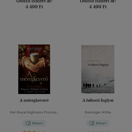
Utolsó ismert ár:
Utolsó ismert ár:
4 499 Ft
4 499 Ft
A méregkeverő
A háború foglyai
Her Royal Highness Princess
Reisinger Attila
Michael of Kent
Könyv
Könyv