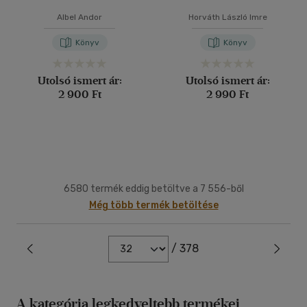
Albel Andor
Horváth László Imre
Könyv
Könyv
Utolsó ismert ár:
Utolsó ismert ár:
2 900 Ft
2 990 Ft
6580 termék eddig betöltve a 7 556-ből
Még több termék betöltése
/ 378
A kategória legkedveltebb termékei