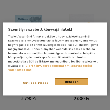
Nyelv szerint
Magyar
(1748)
Angol
(128)
Bosnyák
(1)
Személyre szabott könyvajánlatok!
Francia
(1)
Tisztelt Vásárlónk! Annak érdekében, hogy az ízléséhez minél
közelebb álló könyveket tudjunk a figyelmébe ajánlani, arra kérjük,
Német
(14)
hogy fogadja el az ehhez szükséges cookie-kat a „Rendben” gomb
megnyomásával. Ennek hiányában weboldalunk csak a weboldal
Olasz
(4)
használata szempontjából legszükségesebb cookie-kat telepíti a
böngészőjébe, de cookie-preferenciáit később is bármikor
Orosz
(1)
Megölni a királyt!
Megalkuvók
módosíthatja a Süti beállítások menüpontban. További részletekért
Spanyol
(3)
olvassa el a
Libri Könyvkereskedelmi Kft. adatkezelési
tájékoztatóját
!
Izolde Johannsen
-
Kárpáti
Ivády Nóra
Gábor Csaba
Könyv
Könyv
Vélemény szerint
Rendben
Süti beállítások
(447)
Utolsó ismert ár:
Utolsó ismert ár:
(132)
3 799 Ft
2 900 Ft
(32)