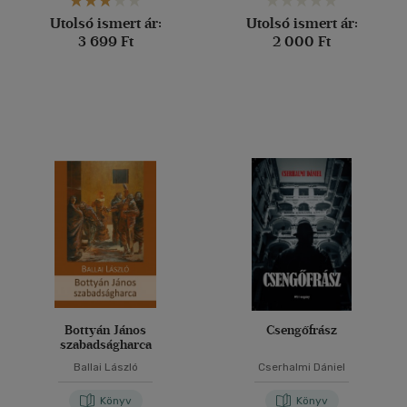
Utolsó ismert ár:
Utolsó ismert ár:
3 699 Ft
2 000 Ft
Bottyán János
Csengőfrász
szabadságharca
Ballai László
Cserhalmi Dániel
Könyv
Könyv