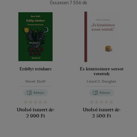
Összesen
7 556
db
40 db / oldal
Ár szerint
500 Ft alatt
(10)
500 Ft - 2500 Ft
(4069)
Alkalmaz
2500 Ft - 4500 Ft
(2122)
4500 Ft felett
(1432)
Korosztály szerint
Erdélyi trónharc
És köntösömre sorsot
vetettek
Ifjúsági
(27)
Hover Zsolt
Lloyd C. Douglas
10 - 14 év
(5)
Könyv
Könyv
14 - 18 év
(7)
mind
(13)
Utolsó ismert ár:
Utolsó ismert ár:
Gyermek és ifjúsági
(4)
2 990 Ft
2 500 Ft
Felnőtt
(1758)