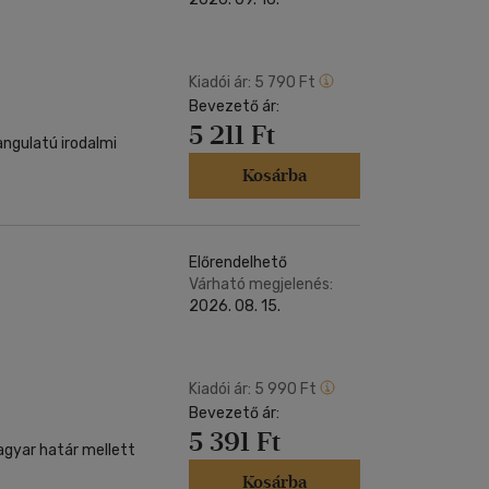
Kiadói ár:
5 790 Ft
Bevezető ár:
5 211 Ft
angulatú irodalmi
Kosárba
Előrendelhető
Várható megjelenés:
2026. 08. 15.
Kiadói ár:
5 990 Ft
Bevezető ár:
5 391 Ft
agyar határ mellett
Kosárba