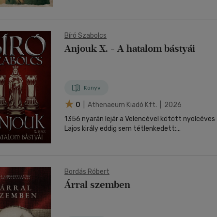
Bíró Szabolcs
Anjouk X. - A hatalom bástyái
Könyv
0
| Athenaeum Kiadó Kft. | 2026
1356 nyarán lejár a Velencével kötött nyolcéves
Lajos király eddig sem tétlenkedett:...
Bordás Róbert
Árral szemben