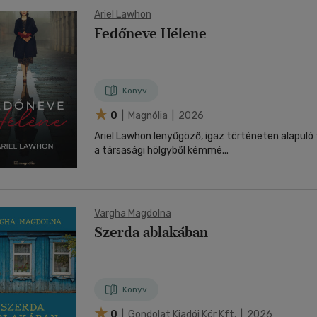
Ariel Lawhon
Fedőneve Hélene
Könyv
0
| Magnólia | 2026
Ariel Lawhon lenyűgöző, igaz történeten alapuló
a társasági hölgyből kémmé...
Vargha Magdolna
Szerda ablakában
Könyv
0
| Gondolat Kiadói Kör Kft. | 2026