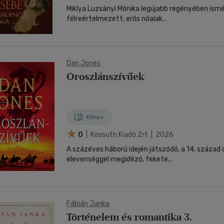
Miklya Luzsányi Mónika legújabb regényében ism
félreértelmezett, erős nőalak...
Dan Jones
Oroszlánszívűek
Könyv
0
| Kossuth Kiadó Zrt | 2026
A százéves háború idején játszódó, a 14. század 
elevenséggel megidéző, fekete...
Fábián Janka
Történelem és romantika 3.