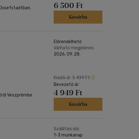
6 500 Ft
t Josefstadtban.
Kosárba
Előrendelhető
Várható megjelenés:
2026. 09. 28.
Kiadói ár:
5 499 Ft
Bevezető ár:
4 949 Ft
ről Veszprémbe
Kosárba
Szállítási idő:
1-3 munkanap