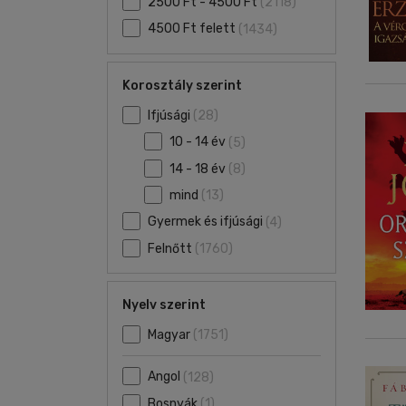
2500 Ft - 4500 Ft
(2118)
4500 Ft felett
(1434)
Korosztály szerint
Ifjúsági
(28)
10 - 14 év
(5)
14 - 18 év
(8)
mind
(13)
Gyermek és ifjúsági
(4)
Felnőtt
(1760)
Nyelv szerint
Magyar
(1751)
Angol
(128)
Bosnyák
(1)