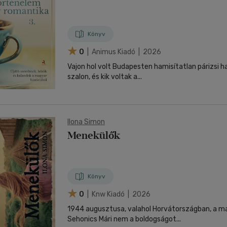
Könyv
0
| Animus Kiadó | 2026
Vajon hol volt Budapesten hamisítatlan párizsi h
szalon, és kik voltak a...
Ilona Simon
Menekülők
Könyv
0
| Knw Kiadó | 2026
1944 augusztusa, valahol Horvátországban, a m
Sehonics Mári nem a boldogságot...