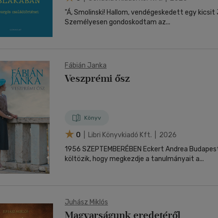
"Á, Smolinski! Hallom, vendégeskedett egy kicsi
Személyesen gondoskodtam az...
Fábián Janka
Veszprémi ősz
Könyv
0
| Libri Könyvkiadó Kft. | 2026
1956 SZEPTEMBERÉBEN Eckert Andrea Budapest
költözik, hogy megkezdje a tanulmányait a...
Juhász Miklós
Magyarságunk eredetéről