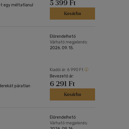
5 399 Ft
ét egy méltatlanul
Kosárba
Előrendelhető
Várható megjelenés:
2026. 09. 15.
Kiadói ár:
6 990 Ft
Bevezető ár:
6 291 Ft
derekát páratlan
Kosárba
Előrendelhető
Várható megjelenés:
2026. 09. 16.