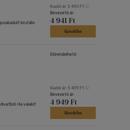
Kiadói ár:
5 490 Ft
Bevezető ár:
4 941 Ft
egszabadult brutális
Kosárba
Előrendelhető
Kiadói ár:
5 499 Ft
Bevezető ár:
4 949 Ft
ivatból. Ha valakit
Kosárba