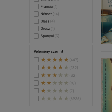
Francia
(1)
Német
(14)
Olasz
(4)
Orosz
(1)
Spanyol
(3)
Vélemény szerint
(447)
(132)
(32)
(18)
(7)
(6925)