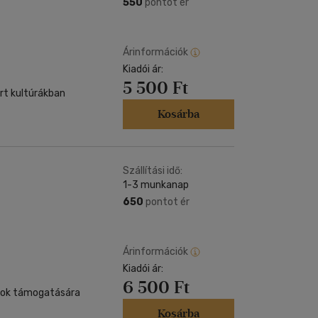
550
pontot ér
Árinformációk
Kiadói ár:
5 500 Ft
rt kultúrákban
Kosárba
Szállítási idő:
1-3 munkanap
650
pontot ér
Árinformációk
Kiadói ár:
6 500 Ft
ások támogatására
Kosárba