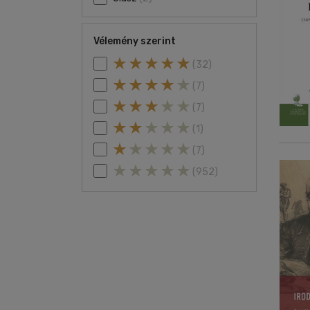
Vélemény szerint
(32)
(7)
(7)
(1)
(7)
(952)