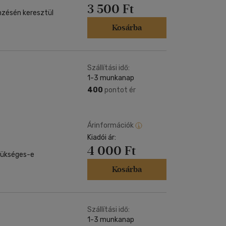
3 500 Ft
emzésén keresztül
Kosárba
Szállítási idő:
1-3 munkanap
400
pontot ér
Árinformációk
Kiadói ár:
4 000 Ft
zükséges-e
Kosárba
Szállítási idő:
1-3 munkanap