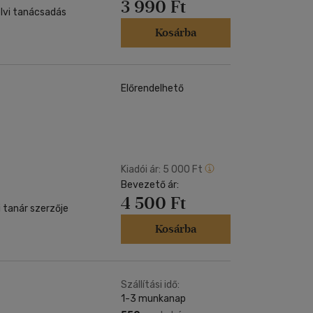
3 990 Ft
lvi tanácsadás
Kosárba
Előrendelhető
Kiadói ár:
5 000 Ft
Bevezető ár:
4 500 Ft
 tanár szerzője
Kosárba
Szállítási idő:
1-3 munkanap