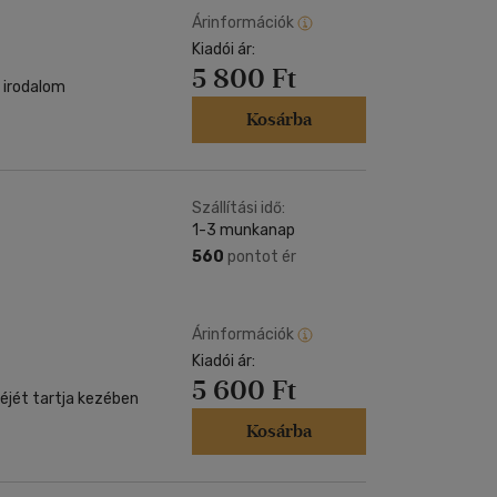
Árinformációk
Kiadói ár:
5 800 Ft
 irodalom
Kosárba
Szállítási idő:
1-3 munkanap
560
pontot ér
Árinformációk
Kiadói ár:
5 600 Ft
zéjét tartja kezében
Kosárba