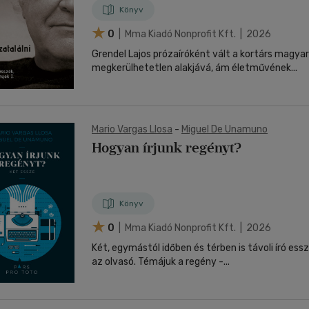
Könyv
0
| Mma Kiadó Nonprofit Kft. | 2026
Grendel Lajos prózaíróként vált a kortárs magyar
megkerülhetetlen alakjává, ám életművének...
Mario Vargas Llosa
-
Miguel De Unamuno
Hogyan írjunk regényt?
Könyv
0
| Mma Kiadó Nonprofit Kft. | 2026
Két, egymástól időben és térben is távoli író ess
az olvasó. Témájuk a regény -...