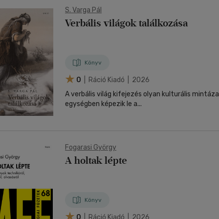
S. Varga Pál
Verbális világok találkozása
Könyv
0
| Ráció Kiadó | 2026
A verbális világ kifejezés olyan kulturális mintáz
egységben képezik le a...
Fogarasi György
A holtak lépte
Könyv
0
| Ráció Kiadó | 2026