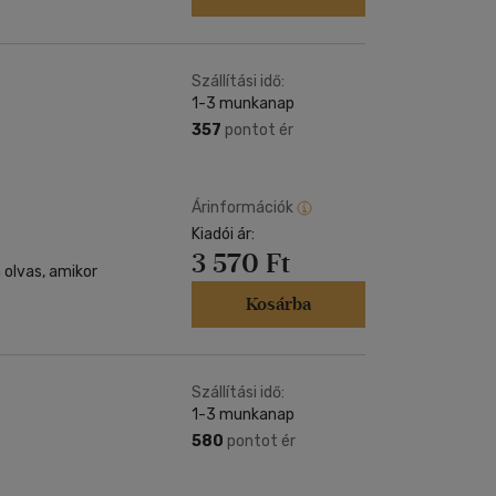
Szállítási idő:
1-3 munkanap
357
pontot ér
Árinformációk
Kiadói ár:
3 570 Ft
 olvas, amikor
Kosárba
Szállítási idő:
1-3 munkanap
580
pontot ér