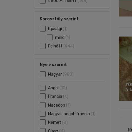
4500 Ft felett
(148)
Korosztály szerint
Ifjúsági
(1)
mind
(1)
Felnőtt
(944)
Nyelv szerint
Magyar
(980)
Angol
(10)
Francia
(4)
Macedon
(1)
Magyar-angol-francia
(1)
Német
(3)
Olasz
(2)