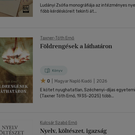
Ludányi Zsófia monográfiája az intézményes nye
főbb kérdésköreit tekinti át...
Taxner-Tóth Ernő
Földrengések a láthatáron
Könyv
0
| Magyar Napló Kiadó | 2026
E kötet nyughatatlan, Széchenyi-díjas egyetemi
(Taxner Tóth Ernő, 1935-2025) több...
Kulcsár Szabó Ernő
Nyelv, költészet, igazság