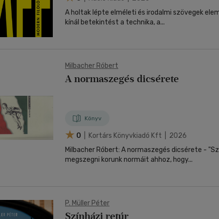
A holtak lépte elméleti és irodalmi szövegek el
kínál betekintést a technika, a...
Milbacher Róbert
A normaszegés dicsérete
Könyv
0
| Kortárs Könyvkiadó Kft | 2026
Milbacher Róbert: A normaszegés dicsérete - "S
megszegni korunk normáit ahhoz, hogy...
P. Müller Péter
Színházi retúr