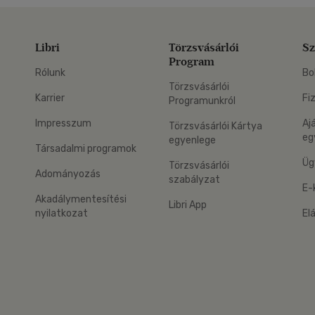
Libri
Törzsvásárlói
Sz
Program
Rólunk
Bo
Törzsvásárlói
Karrier
Fi
Programunkról
Impresszum
Aj
Törzsvásárlói Kártya
eg
egyenlege
Társadalmi programok
Üg
Törzsvásárlói
Adományozás
szabályzat
E-
Akadálymentesítési
Libri App
nyilatkozat
El
eg: Google Play
 applikáció Letölthető az App Store-ból