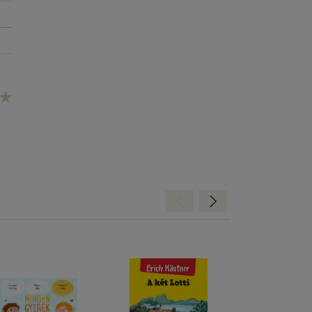
Hátra
Előre