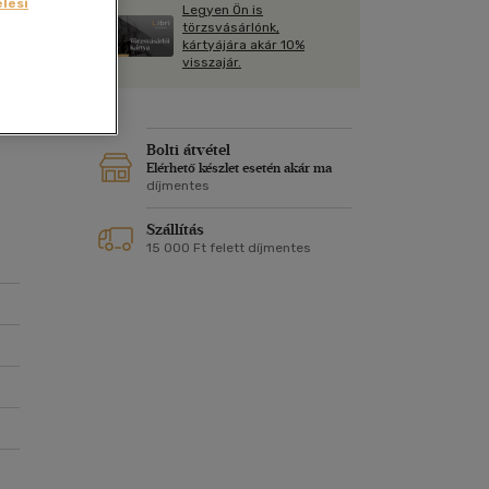
Kártya
lési
Legyen Ön is
Vallás, mitológia
m
törzsvásárlónk,
Képeslap
kártyájára akár 10%
k
és Természet
visszajár.
yv
Naptár
l,
k
Papír, írószer
ok
Bolti átvétel
Elérhető készlet esetén akár ma
díjmentes
Szállítás
15 000 Ft felett díjmentes