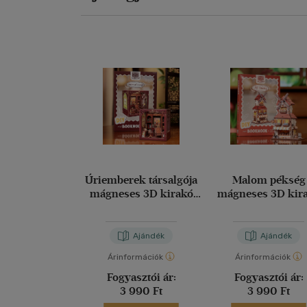
Úriemberek társalgója
Malom pékség
mágneses 3D kirakó
mágneses 3D kir
(Cartatem)
(Cartatem)
Ajándék
Ajándék
Árinformációk
Árinformációk
Fogyasztói ár:
Fogyasztói ár:
3 990 Ft
3 990 Ft