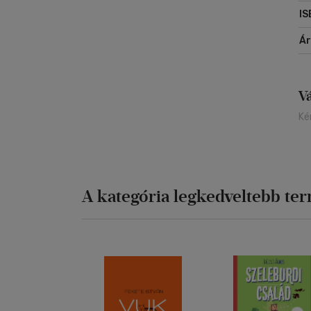
IS
Á
V
Ké
A kategória legkedveltebb te