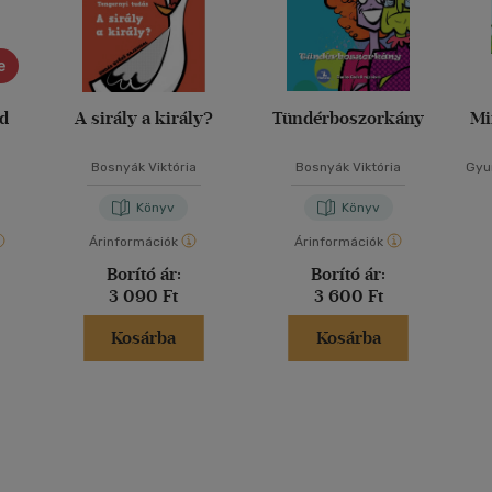
e
ád
A sirály a király?
Tündérboszorkány
Mi
Bosnyák Viktória
Bosnyák Viktória
Gyur
Könyv
Könyv
Árinformációk
Árinformációk
Borító ár:
Borító ár:
3 090 Ft
3 600 Ft
Kosárba
Kosárba