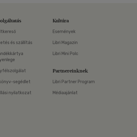
olgáltatás
Kultúra
ltkereső
Események
zetés és szállítás
Libri Magazin
ándékkártya
Libri Mini Polc
yenlege
Partnereinknek
yfélszolgálat
könyv-segédlet
Libri Partner Program
állási nyilatkozat
Médiaajánlat