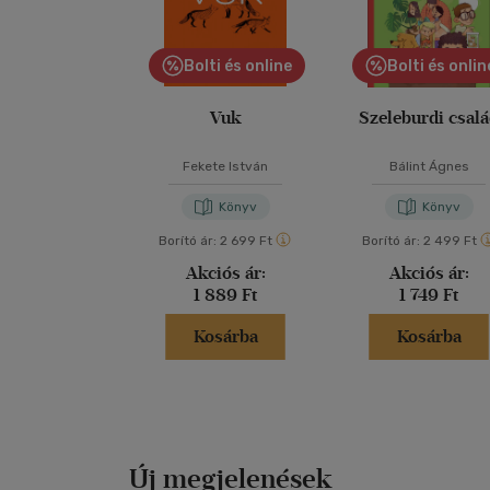
Bolti és online
Bolti és onlin
Vuk
Szeleburdi csal
Fekete István
Bálint Ágnes
Könyv
Könyv
Borító ár:
2 699 Ft
Borító ár:
2 499 Ft
Akciós ár:
Akciós ár:
1 889 Ft
1 749 Ft
Kosárba
Kosárba
Új megjelenések