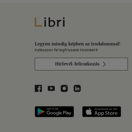
Libri
Legyen mindig képben az irodalommal!
Iratkozzon fel legfrissebb híreinkért!
Hírlevél-feliratkozás
Libri a Facebookon
Libri a Youtube-on
Libri az Instagramon
Libri a LinkedInen
Libri applikáció Szerezd m
Libri