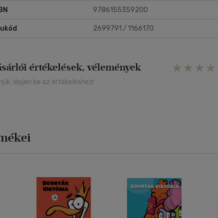
BN
9786155359200
rukód
2699791 / 1166170
ásárlói értékelések, vélemények
rjük, lépjen be az értékeléshez!
rmékei