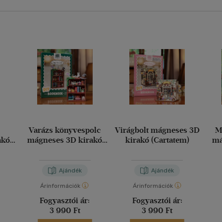
Varázs könyvespolc
Virágbolt mágneses 3D
M
akó
mágneses 3D kirakó
kirakó (Cartatem)
má
(Cartatem)
Ajándék
Ajándék
Árinformációk
Árinformációk
Fogyasztói ár:
Fogyasztói ár:
3 990 Ft
3 990 Ft