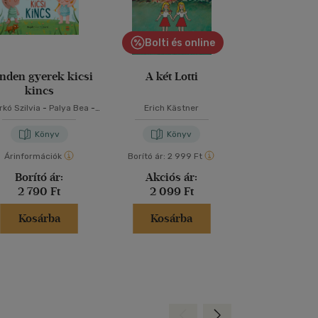
Bolti és online
nden gyerek kicsi
A két Lotti
Reckless - A
kincs
kó Szilvia
-
Palya Bea
-
Erich Kästner
Lauren Rob
Szabó T. Anna
Könyv
Könyv
Kön
Árinformációk
Borító ár:
2 999 Ft
Árinformáci
Borító ár:
Akciós ár:
Borító 
2 790 Ft
2 099 Ft
5 499 
Kosárba
Kosárba
Kosár
Hátra
Előre