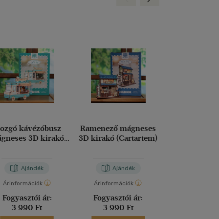
ozgó kávézóbusz
Ramenező mágneses
Metal Earth S
gneses 3D kirakó
3D kirakó (Cartartem)
Imperial Star 
(Cartatem)
Ajándék
Ajándék
Aján
Árinformációk
Árinformációk
Árinformáci
Fogyasztói ár:
Fogyasztói ár:
Fogyasztó
3 990 Ft
3 990 Ft
6 490 