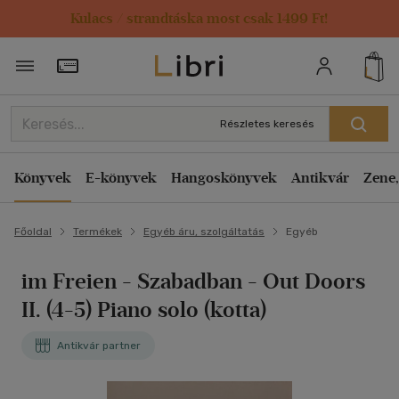
Kulacs / strandtáska most csak 1499 Ft!
Törzsvásárlói Kártya adatai
Részletes keresés
Könyvek
E-könyvek
Hangoskönyvek
Antikvár
Zene,
Főoldal
Termékek
Egyéb áru, szolgáltatás
Egyéb
im Freien - Szabadban - Out Doors
II. (4-5) Piano solo (kotta)
Antikvár partner