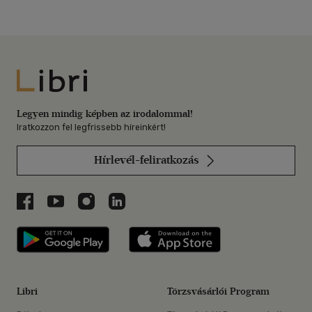
Libri
Legyen mindig képben az irodalommal!
Iratkozzon fel legfrissebb híreinkért!
Hírlevél-feliratkozás
Libri a Facebookon
Libri a Youtube-on
Libri az Instagramon
Libri a LinkedInen
Libri applikáció Szerezd meg: Google P
Libri applikáció 
Libri
Törzsvásárlói Program