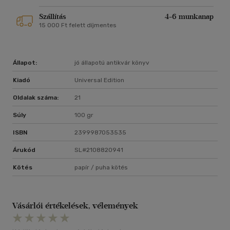
Szállítás
4-6 munkanap
15 000 Ft felett díjmentes
Állapot:
jó állapotú antikvár könyv
Kiadó
Universal Edition
Oldalak száma:
21
Súly
100 gr
ISBN
2399987053535
Árukód
SL#2108820941
Kötés
papír / puha kötés
Vásárlói értékelések, vélemények