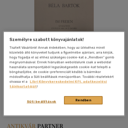
Személyre szabott könyvajánlatok!
Tisztelt Vásárlónk! Annak érdekében, hogy az ízléséhez minél
közelebb álló könyveket tudjunk a figyelmébe ajánlani, arra kérjük,
hogy fogadja el az ehhez szükséges cookie-kat a „Rendben” gomb
megnyomásával. Ennek hiányában weboldalunk csak a weboldal
használata szempontjából legszükségesebb cookie-kat telepíti a
böngészőjébe, de cookie-preferenciáit később is bármikor
módosíthatja a Süti beállítások menüpontban. További részletekért
olvassa el a
Libri Könyvkereskedelmi Kft. adatkezelési
tájékoztatóját
!
Kívánságlistához adom
Megosztom
Rendben
Süti beállítások
Universal Edition
|
papír / puha kötés
|
21 oldal