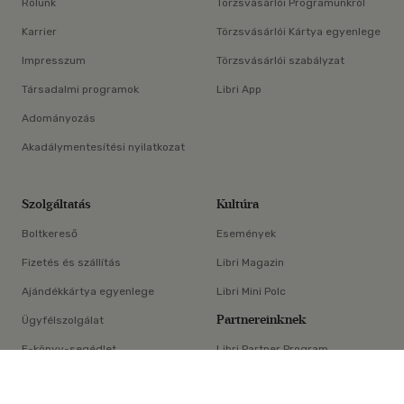
Rólunk
Törzsvásárlói Programunkról
Karrier
Törzsvásárlói Kártya egyenlege
Impresszum
Törzsvásárlói szabályzat
Társadalmi programok
Libri App
Adományozás
Akadálymentesítési nyilatkozat
Szolgáltatás
Kultúra
Boltkereső
Események
Fizetés és szállítás
Libri Magazin
Ajándékkártya egyenlege
Libri Mini Polc
Partnereinknek
Ügyfélszolgálat
E-könyv-segédlet
Libri Partner Program
×
Elállási nyilatkozat
Médiaajánlat