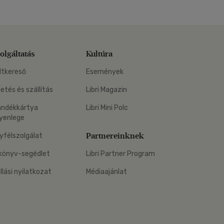
olgáltatás
Kultúra
ltkereső
Események
zetés és szállítás
Libri Magazin
ándékkártya
Libri Mini Polc
yenlege
Partnereinknek
yfélszolgálat
könyv-segédlet
Libri Partner Program
állási nyilatkozat
Médiaajánlat