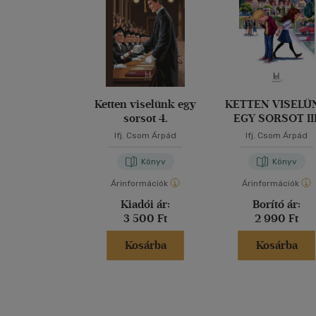
Ketten viselünk egy
KETTEN VISELÜ
sorsot 4.
EGY SORSOT III
KÖTET
Ifj. Csom Árpád
Ifj. Csom Árpád
Könyv
Könyv
Árinformációk
Árinformációk
Kiadói ár:
Borító ár:
3 500 Ft
2 990 Ft
Kosárba
Kosárba