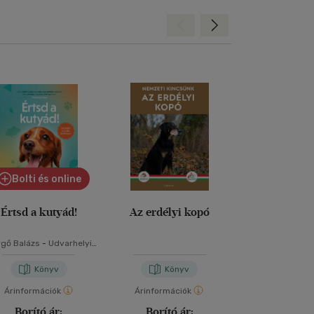
Hátra
Előre
Bolti és online
Értsd a kutyád!
Az erdélyi kopó
Kölyökk
gő Balázs
-
Udvarhelyi-
Miklósi Ber
Tóth Kata
Könyv
Könyv
Kön
Árinformációk
Árinformációk
Árinformáci
Borító ár:
Borító ár:
Borító 