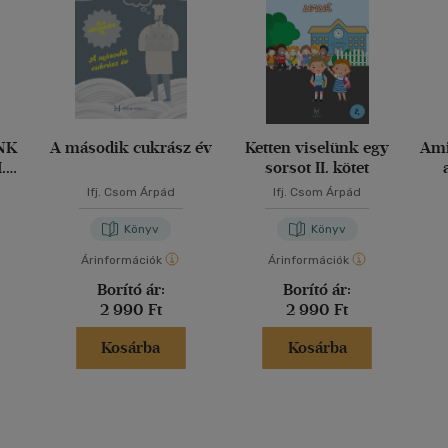
NK
A második cukrász év
Ketten viselünk egy
Ami
.
sorsot II. kötet
Ifj. Csom Árpád
Ifj. Csom Árpád
Könyv
Könyv
Árinformációk
Árinformációk
Borító ár:
Borító ár:
2 990 Ft
2 990 Ft
Kosárba
Kosárba