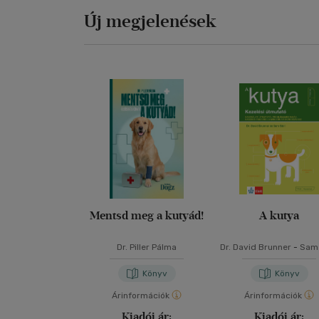
Új megjelenések
Mentsd meg a kutyád!
A kutya
Dr. Piller Pálma
Dr. David Brunner
-
Sam 
Könyv
Könyv
Árinformációk
Árinformációk
Kiadói ár:
Kiadói ár: