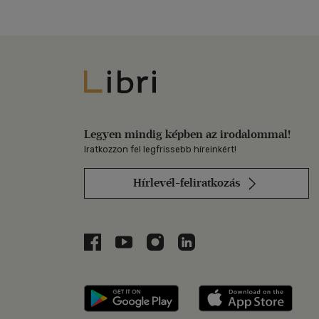
Libri
Legyen mindig képben az irodalommal!
Iratkozzon fel legfrissebb híreinkért!
Hírlevél-feliratkozás
Libri a Facebookon
Libri a Youtube-on
Libri az Instagramon
Libri a LinkedInen
Libri applikáció Szerezd m
Libri