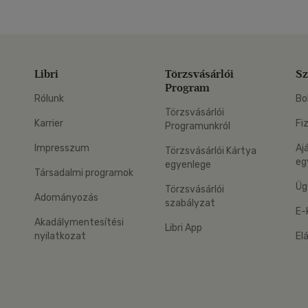
Libri
Törzsvásárlói
Sz
Program
Rólunk
Bo
Törzsvásárlói
Karrier
Fi
Programunkról
Impresszum
Aj
Törzsvásárlói Kártya
eg
egyenlege
Társadalmi programok
Üg
Törzsvásárlói
Adományozás
szabályzat
E-
Akadálymentesítési
Libri App
nyilatkozat
El
eg: Google Play
 applikáció Letölthető az App Store-ból