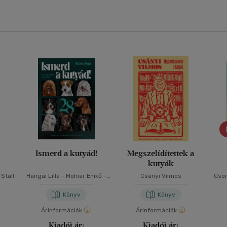
Ismerd a kutyád!
Megszelídítettek a
kutyák
Stall
Hangai Lilla
-
Molnár Enikő
-
Csányi Vilmos
Csör
Szénási Szimonetta
Könyv
Könyv
Árinformációk
Árinformációk
Kiadói ár:
Kiadói ár: