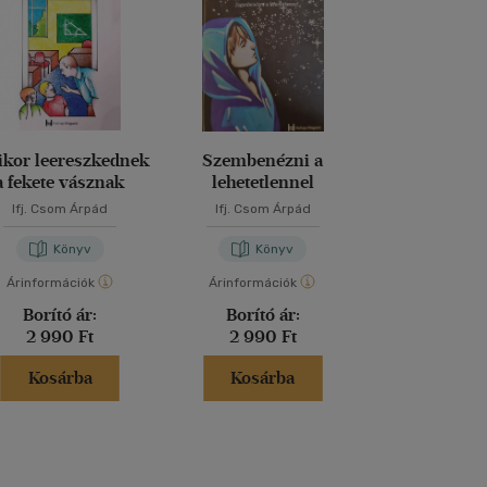
kor leereszkednek
Szembenézni a
a fekete vásznak
lehetetlennel
Ifj. Csom Árpád
Ifj. Csom Árpád
Könyv
Könyv
Árinformációk
Árinformációk
Borító ár:
Borító ár:
2 990 Ft
2 990 Ft
Kosárba
Kosárba