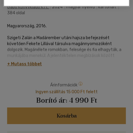
Gabo Könyvkiadó Kft.
|
2024
|
magyar nyelvű
|
kartonált
|
384 oldal
Magyarország, 2016.
Szigeti Zalán a Madárember utáni hajsza befejezését
követően Fekete Lillával társulva magánnyomozóként
dolgozik. Magánélete romokban, felesége és fia elhagyták, a
munkájába menekül. A jelentéktelen megbízások között
feltűnik egy emberölési ügy. Katona Kálmán halálát akarja
+ Mutass többet
felderíteni a férfi unokatestvére, mivel a rendőrség képtelen
megtalálni a tettest. Zalán és Lilla vállalják az ügyet, ami
pályafutásuk legnagyobb horderejű döntésének bizonyul, és
Árinformációk
mindkettőjük életét végleg megváltoztatja. Úgy tűnik,
Katona Kálmán halála egy gyilkosságsorozat része, melyben
Ingyen szállítás 15 000 Ft felett
az elkövető a csillagjegyei alapján választja ki az áldozatait. A
Borító ár:
4 990 Ft
nyomokon elindulva a páros útját egyre iszonyatosabb
események szegélyezik, és az is veszélybe kerül, ami
családjukból még megmaradt. Egyre világosabbá válik a
Kosárba
gyilkos tetteit irányító őrült logika, ám minden válasz mögött
újabb kérdések bukkannak fel.