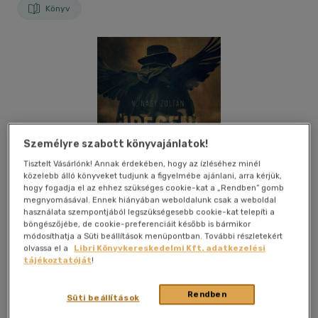
Könyv
Személyre szabott könyvajánlatok!
Tisztelt Vásárlónk! Annak érdekében, hogy az ízléséhez minél
közelebb álló könyveket tudjunk a figyelmébe ajánlani, arra kérjük,
hogy fogadja el az ehhez szükséges cookie-kat a „Rendben” gomb
megnyomásával. Ennek hiányában weboldalunk csak a weboldal
használata szempontjából legszükségesebb cookie-kat telepíti a
böngészőjébe, de cookie-preferenciáit később is bármikor
módosíthatja a Süti beállítások menüpontban. További részletekért
olvassa el a
Libri Könyvkereskedelmi Kft. adatkezelési
tájékoztatóját
!
Kívánságlistához adom
Megosztom
Rendben
Süti beállítások
(3 vélemény)