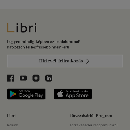
Libri
Legyen mindig képben az irodalommal!
Iratkozzon fel legfrissebb híreinkért!
Hírlevél-feliratkozás
Libri a Facebookon
Libri a Youtube-on
Libri az Instagramon
Libri a LinkedInen
Libri applikáció Szerezd meg: Google P
Libri applikáció 
Libri
Törzsvásárlói Program
Rólunk
Törzsvásárlói Programunkról