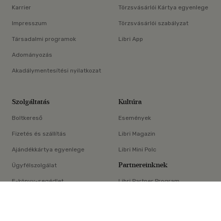
Karrier
Törzsvásárlói Kártya egyenlege
Impresszum
Törzsvásárlói szabályzat
Társadalmi programok
Libri App
Adományozás
Akadálymentesítési nyilatkozat
Szolgáltatás
Kultúra
Boltkereső
Események
Fizetés és szállítás
Libri Magazin
Ajándékkártya egyenlege
Libri Mini Polc
Partnereinknek
Ügyfélszolgálat
E-könyv-segédlet
Libri Partner Program
×
Elállási nyilatkozat
Médiaajánlat