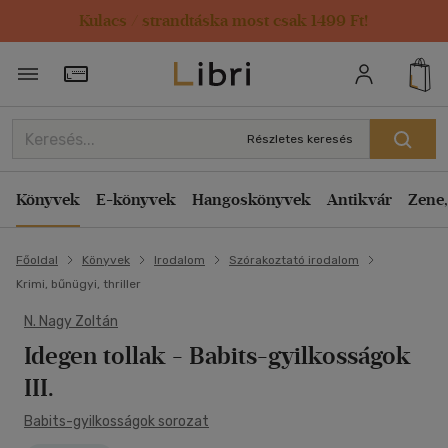
Kulacs / strandtáska most csak 1499 Ft!
Törzsvásárlói Kártya adatai
Részletes keresés
Könyvek
E-könyvek
Hangoskönyvek
Antikvár
Zene,
Főoldal
Könyvek
Irodalom
Szórakoztató irodalom
Krimi, bűnügyi, thriller
N. Nagy Zoltán
Idegen tollak
- Babits-gyilkosságok
III.
Babits-gyilkosságok sorozat