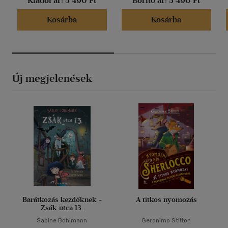
Kiadói ár:
5 490 Ft
Borító ár:
5 490 Ft
Kosárba
Kosárba
Új megjelenések
Barátkozás kezdőknek -
A titkos nyomozás
Zsák utca 13.
Sabine Bohlmann
Geronimo Stilton