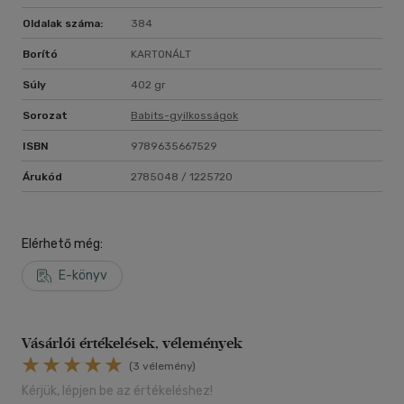
Oldalak száma:
384
Borító
KARTONÁLT
Súly
402 gr
Sorozat
Babits-gyilkosságok
ISBN
9789635667529
Árukód
2785048 / 1225720
Elérhető még:
E-könyv
Vásárlói értékelések, vélemények
(3 vélemény)
Kérjük, lépjen be az értékeléshez!