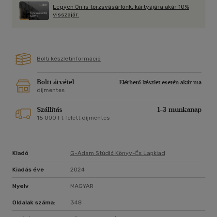
Legyen Ön is törzsvásárlónk, kártyájára akár 10%
Eddig azt hittük, mindannyian ismerjük az NBA ikonikus
visszajár.
legendáit és azoknak titkait - Phil Jackson önéletrajzát
elolvasva rájöhetünk, mennyire tévedtünk."
Bolti készletinformáció
Bolti átvétel
Elérhető készlet esetén akár ma
díjmentes
Szállítás
1-3 munkanap
15 000 Ft felett díjmentes
Kiadó
G-Adam Stúdió Könyv-És Lapkiad
Kiadás éve
2024
Nyelv
MAGYAR
Oldalak száma:
348