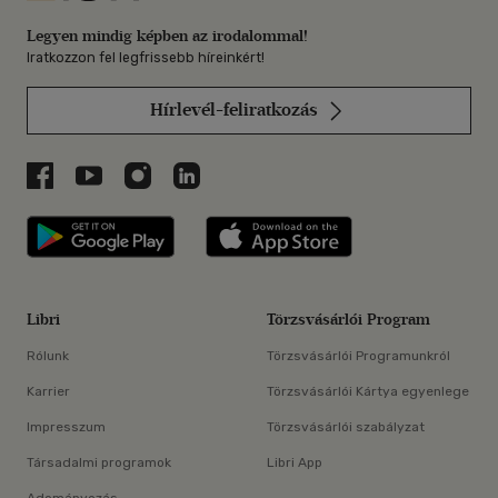
Legyen mindig képben az irodalommal!
Iratkozzon fel legfrissebb híreinkért!
Hírlevél-feliratkozás
Libri a Facebookon
Libri a Youtube-on
Libri az Instagramon
Libri a LinkedInen
Libri applikáció Szerezd meg: Google P
Libri applikáció 
Libri
Törzsvásárlói Program
Rólunk
Törzsvásárlói Programunkról
Karrier
Törzsvásárlói Kártya egyenlege
Impresszum
Törzsvásárlói szabályzat
Társadalmi programok
Libri App