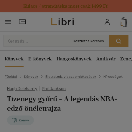
Kulacs / strandtáska most csak 1499 Ft!
Törzsvásárlói Kártya adatai
Részletes keresés
Könyvek
E-könyvek
Hangoskönyvek
Antikvár
Zene,
Főoldal
Könyvek
Életrajzok, visszaemlékezések
Hírességek
Hugh Delehanty
|
Phil Jackson
Tizenegy gyűrű
- A legendás NBA-
edző önéletrajza
Könyv