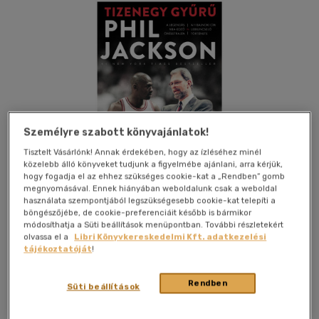
Személyre szabott könyvajánlatok!
Tisztelt Vásárlónk! Annak érdekében, hogy az ízléséhez minél
közelebb álló könyveket tudjunk a figyelmébe ajánlani, arra kérjük,
hogy fogadja el az ehhez szükséges cookie-kat a „Rendben” gomb
megnyomásával. Ennek hiányában weboldalunk csak a weboldal
használata szempontjából legszükségesebb cookie-kat telepíti a
böngészőjébe, de cookie-preferenciáit később is bármikor
módosíthatja a Süti beállítások menüpontban. További részletekért
olvassa el a
Libri Könyvkereskedelmi Kft. adatkezelési
Kívánságlistához adom
Megosztom
tájékoztatóját
!
Rendben
Süti beállítások
G-Adam Stúdió Könyv-És Lapkiad
|
2024
|
magyar nyelvű
|
füles, kartonált
|
348 oldal