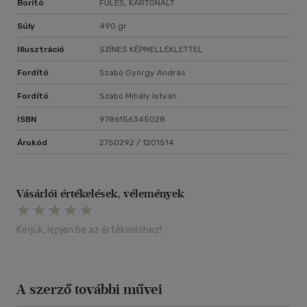
Borító
FÜLES, KARTONÁLT
Súly
490 gr
Illusztráció
SZÍNES KÉPMELLÉKLETTEL
Fordító
Szabó György András
Fordító
Szabó Mihály István
ISBN
9786156345028
Árukód
2750292 / 1201514
Vásárlói értékelések, vélemények
Kérjük, lépjen be az értékeléshez!
A szerző további művei