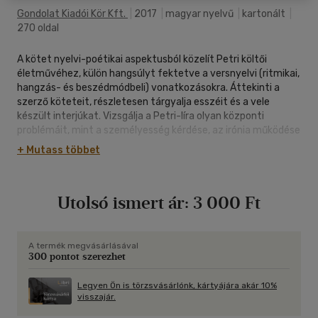
Gondolat Kiadói Kör Kft.
|
2017
|
magyar nyelvű
|
kartonált
|
270 oldal
A kötet nyelvi-poétikai aspektusból közelít Petri költői
életművéhez, külön hangsúlyt fektetve a versnyelvi (ritmikai,
hangzás- és beszédmódbeli) vonatkozásokra. Áttekinti a
szerző köteteit, részletesen tárgyalja esszéit és a vele
készült interjúkat. Vizsgálja a Petri-líra olyan központi
problémáit, mint a személyesség kérdése, az irónia működése
a versbeszédben, a "hiba" fontossága a költő versépítkezési
+ Mutass többet
gyakorlatában, továbbá javaslatot tesz Petri
irodalomtörténeti elhelyezésére a XX. századi magyar lírában.
Mindezt több szoros szövegértelmezésen keresztül (az Egy
Utolsó ismert ár:
3 000 Ft
versküldemény mellé, a Már reggel van, az Erotikus, a 4.
bagatelle, az Önarckép 1990, az Egy őszi levélre című versek,
az utolsó, Amíg lehet kötet, továbbá a Valami ismeretlen
című Petri-kötet kilenc szonettjének részletes elemző
A termék megvásárlásával
300 pontot szerezhet
interpretációja olvasható a könyvben). A könyv számot vet
Petri eddigi hazai recepciójával, s a szerző költészete
kapcsán részletesen tárgyalja a versritmus szöveg- és
Legyen Ön is törzsvásárlónk, kártyájára akár 10%
visszajár.
értelemképző működését, a lírai beszélő mibenlétének
kérdését, valamint a versciklus és verskötet szerepét külföldi