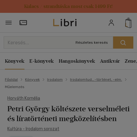
Kulacs / strandtáska most csak 1499 Ft!
Törzsvásárlói Kártya adatai
Részletes keresés
Könyvek
E-könyvek
Hangoskönyvek
Antikvár
Zene,
Főoldal
Könyvek
Irodalom
Irodalomtud., -történet, -elm.
Műelemzés
Horváth Kornélia
Petri György költészete verselméleti
és líratörténeti megközelítésben
Kultúra - Irodalom sorozat