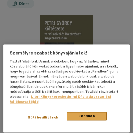
Könyv
Személyre szabott könyvajánlatok!
Tisztelt Vásárlónk! Annak érdekében, hogy az ízléséhez minél
közelebb álló könyveket tudjunk a figyelmébe ajánlani, arra kérjük,
hogy fogadja el az ehhez szükséges cookie-kat a „Rendben” gomb
megnyomásával. Ennek hiányában weboldalunk csak a weboldal
használata szempontjából legszükségesebb cookie-kat telepíti a
böngészőjébe, de cookie-preferenciáit később is bármikor
módosíthatja a Süti beállítások menüpontban. További részletekért
olvassa el a
Libri Könyvkereskedelmi Kft. adatkezelési
tájékoztatóját
!
Rendben
Kívánságlistához adom
Megosztom
Süti beállítások