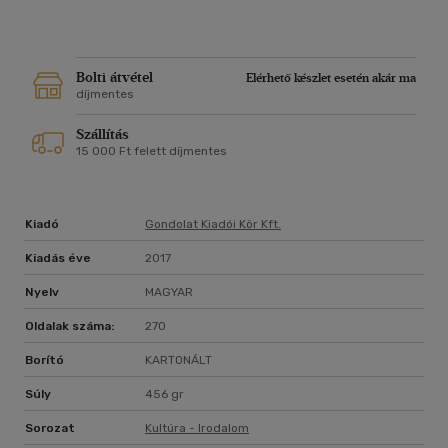
és modern hazai lírikusoknál. S mivel Petri költői munkássága
rendkívüli mértékben kötődik a magyar és világlíra régebbi és
kortárs szövegeihez, a kötet feltárja Petrinek Arany
Jánoshoz, s más XIX. századi szerzőkhöz (Berzsenyi,
Bolti átvétel
Elérhető készlet esetén akár ma
Vörösmarty, Madách), a XX. századból Kosztolányihoz, József
díjmentes
Attilához, Szabó Lőrinchez és Pilinszkyhez, a világirodalomból
Szállítás
pedig Dantéhoz és Baudelaire-hez fűződő sokrétű lírikusi
15 000 Ft felett díjmentes
(költői és költészetelméleti) kapcsolatát.
Kiadó
Gondolat Kiadói Kör Kft.
Kiadás éve
2017
Nyelv
MAGYAR
Oldalak száma:
270
Borító
KARTONÁLT
Súly
456 gr
Sorozat
Kultúra - Irodalom