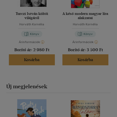
Turczi István költői
A késő modern magyar líra
világáról
alakzatai
Horváth Kornélia
Horváth Kornélia
Könyv
Könyv
Árinformációk
Árinformációk
Borító ár:
2 980 Ft
Borító ár:
3 500 Ft
Kosárba
Kosárba
Új megjelenések