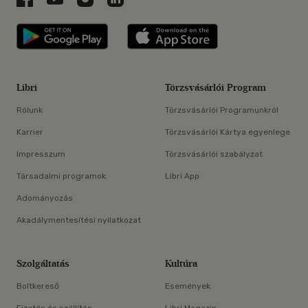
Libri applikáció Szerezd meg: Google P
Libri applikáció 
Libri
Törzsvásárlói Program
Rólunk
Törzsvásárlói Programunkról
Karrier
Törzsvásárlói Kártya egyenlege
Impresszum
Törzsvásárlói szabályzat
Társadalmi programok
Libri App
Adományozás
Akadálymentesítési nyilatkozat
Szolgáltatás
Kultúra
Boltkereső
Események