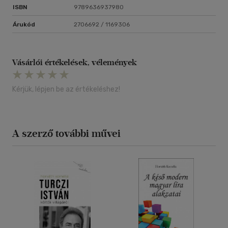
ISBN
9789636937980
Árukód
2706692 / 1169306
Vásárlói értékelések, vélemények
Kérjük, lépjen be az értékeléshez!
A szerző további művei