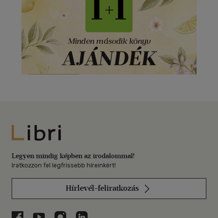
Libri
Legyen mindig képben az irodalommal!
Iratkozzon fel legfrissebb híreinkért!
Hírlevél-feliratkozás
Libri a Facebookon
Libri a Youtube-on
Libri az Instagramon
Libri a LinkedInen