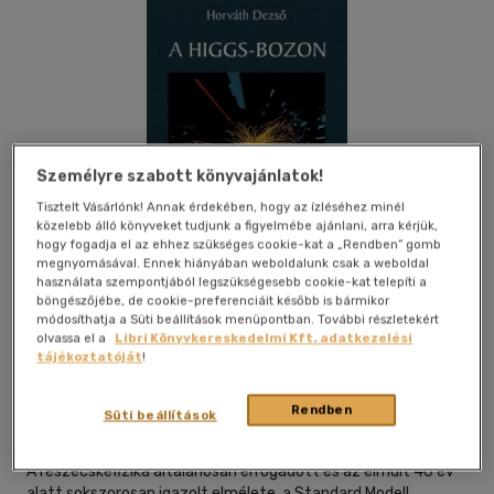
Személyre szabott könyvajánlatok!
Tisztelt Vásárlónk! Annak érdekében, hogy az ízléséhez minél
közelebb álló könyveket tudjunk a figyelmébe ajánlani, arra kérjük,
hogy fogadja el az ehhez szükséges cookie-kat a „Rendben” gomb
megnyomásával. Ennek hiányában weboldalunk csak a weboldal
használata szempontjából legszükségesebb cookie-kat telepíti a
böngészőjébe, de cookie-preferenciáit később is bármikor
módosíthatja a Süti beállítások menüpontban. További részletekért
olvassa el a
Libri Könyvkereskedelmi Kft. adatkezelési
Kívánságlistához adom
Megosztom
tájékoztatóját
!
Rendben
Süti beállítások
Typotex Elektronikus Kiadó Kft.
|
2013
|
magyar nyelvű
A részecskefizika általánosan elfogadott és az elmúlt 40 év
alatt sokszorosan igazolt elmélete, a Standard Modell