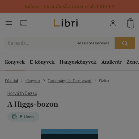
Kulacs / strandtáska most csak 1499 Ft!
Törzsvásárlói Kártya adatai
Részletes keresés
Könyvek
E-könyvek
Hangoskönyvek
Antikvár
Zene,
Főoldal
Könyvek
Tudomány és Természet
Fizika
Horváth Dezső
A Higgs-bozon
E-könyv