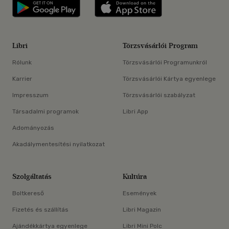
Libri applikáció Szerezd meg: Google P
Libri applikáció 
Libri
Törzsvásárlói Program
Rólunk
Törzsvásárlói Programunkról
Karrier
Törzsvásárlói Kártya egyenlege
Impresszum
Törzsvásárlói szabályzat
Társadalmi programok
Libri App
Adományozás
Akadálymentesítési nyilatkozat
Szolgáltatás
Kultúra
Boltkereső
Események
Fizetés és szállítás
Libri Magazin
Ajándékkártya egyenlege
Libri Mini Polc