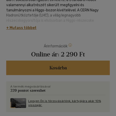
valamennyi alkatrészét sikerült megfigyelni és
tanulmányozni a Higgs-bozon kivételével. A CERN Nagy
Hadronütköztetője (LHC), a világ legnagyobb
részecskegyorsítója is elsősorban a Higgs-részecske
kimutatására épült. 2012 közepére az LHC két óriási
+ Mutass többet
mérőberendezése, a sok ezer fizikus részvételével épült CMS
és ATLAS megfigyelt egy - a Higgs-bozon elméletileg
megjósolt tulajdonságaival rendelkező - új részecskét.
Árinformációk
Online ár:
2 290 Ft
Kosárba
A termék megvásárlásával
229 pontot szerezhet
Legyen Ön is törzsvásárlónk, kártyájára akár 10%
visszajár.