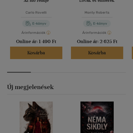
Az idő rendje
Lovak és emberek
Carlo Rovelli
Monty Roberts
E-könyv
E-könyv
Árinformációk
Árinformációk
Online ár:
1 490 Ft
Online ár:
2 625 Ft
Kosárba
Kosárba
Új megjelenések