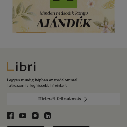
Libri
Legyen mindig képben az irodalommal!
Iratkozzon fel legfrissebb híreinkért!
Hírlevél-feliratkozás
Libri a Facebookon
Libri a Youtube-on
Libri az Instagramon
Libri a LinkedInen