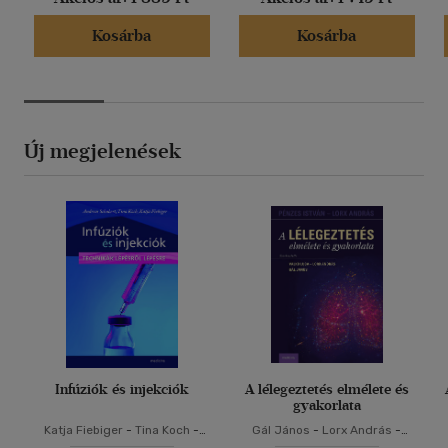
Kosárba
Kosárba
Új megjelenések
Infúziók és injekciók
A lélegeztetés elmélete és
gyakorlata
Katja Fiebiger
-
Tina Koch
-
Gál János
-
Lorx András
-
Andreas Schubert
Valkó Luca