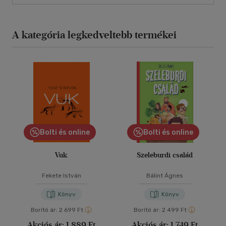
A kategória legkedveltebb termékei
Bolti és online
Bolti és online
Vuk
Szeleburdi család
Fekete István
Bálint Ágnes
Könyv
Könyv
Borító ár:
2 699 Ft
Borító ár:
2 499 Ft
Akciós ár:
1 889 Ft
Akciós ár:
1 749 Ft