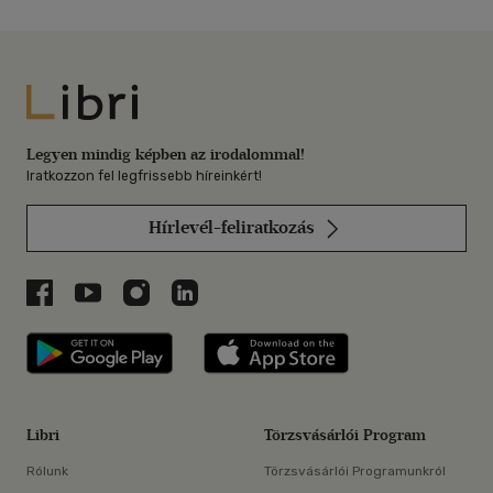
Libri
Legyen mindig képben az irodalommal!
Iratkozzon fel legfrissebb híreinkért!
Hírlevél-feliratkozás
Libri a Facebookon
Libri a Youtube-on
Libri az Instagramon
Libri a LinkedInen
Libri applikáció Szerezd meg: Google P
Libri applikáció 
Libri
Törzsvásárlói Program
Rólunk
Törzsvásárlói Programunkról