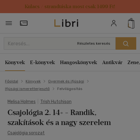
Kulacs / strandtáska most csak 1499 Ft!
Törzsvásárlói Kártya adatai
Részletes keresés
Könyvek
E-könyvek
Hangoskönyvek
Antikvár
Zene,
Főoldal
Könyvek
Gyermek és ifjúsági
Ifjúsági ismeretterjesztő
Felvilágosítás
Melisa Holmes
|
Trish Hutchison
Csajológia 2. 14+
- Randik,
szakítások és a nagy szerelem
Csajológia sorozat