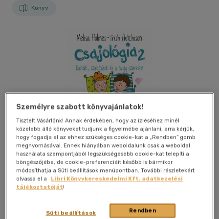
Könyv
Személyre szabott könyvajánlatok!
Tisztelt Vásárlónk! Annak érdekében, hogy az ízléséhez minél
közelebb álló könyveket tudjunk a figyelmébe ajánlani, arra kérjük,
hogy fogadja el az ehhez szükséges cookie-kat a „Rendben” gomb
megnyomásával. Ennek hiányában weboldalunk csak a weboldal
használata szempontjából legszükségesebb cookie-kat telepíti a
böngészőjébe, de cookie-preferenciáit később is bármikor
módosíthatja a Süti beállítások menüpontban. További részletekért
olvassa el a
Libri Könyvkereskedelmi Kft. adatkezelési
tájékoztatóját
!
Kívánságlistához adom
Megosztom
Rendben
Süti beállítások