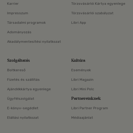
Karrier
Törzsvásárlói Kártya egyenlege
Impresszum
Törzsvásárlói szabályzat
Társadalmi programok
Libri App
Adományozás
Akadálymentesítési nyilatkozat
Szolgáltatás
Kultúra
Boltkereső
Események
Fizetés és szállítás
Libri Magazin
Ajándékkártya egyenlege
Libri Mini Polc
Partnereinknek
Ügyfélszolgálat
E-könyv-segédlet
Libri Partner Program
Elállási nyilatkozat
Médiaajánlat