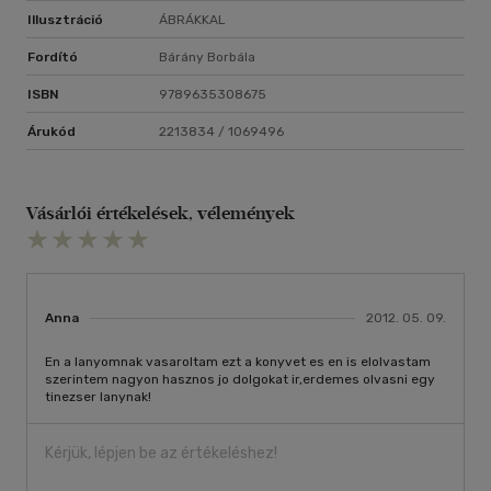
Illusztráció
ÁBRÁKKAL
Fordító
Bárány Borbála
ISBN
9789635308675
Árukód
2213834 / 1069496
Vásárlói értékelések, vélemények
Anna
2012. 05. 09.
En a lanyomnak vasaroltam ezt a konyvet es en is elolvastam
szerintem nagyon hasznos jo dolgokat ir,erdemes olvasni egy
tinezser lanynak!
Kérjük, lépjen be az értékeléshez!