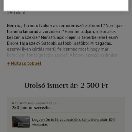
Park Könyvkiadó
|
2010
|
magyar nyelvű
|
füles, kartonált
|
280 oldal
Nem baj, ha borotválom a szeméremszőrzetemet? Nem gáz,
ha néha kimarad a vérzésem? Honnan tudjam, mikor állok
készen a szexre? Menstruáció idején is teherbe lehet esni?
Elsőre fáj a szex? Satöbbi, satöbbi, satöbbi. Mi tagadás,
ezernyi ilyen kérdés merül fel benned most, hogy már
komolyan fontolgatod a szexet. A könyv szerzői számára
nincs tabutéma: nem szívbajosak meredeken fogalmazni a
+ Mutass többet
legrázósabb kérdésekben sem, és szokatlan hangjukra csajok
milliói figyelnek világszerte. Lapozz bele te is! Nem fogod
megbánni!
Utolsó ismert ár:
2 500 Ft
A termék megvásárlásával
250 pontot szerezhet
Legyen Ön is törzsvásárlónk, kártyájára akár 10%
visszajár.