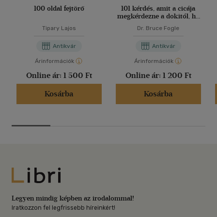
100 oldal fejtörő
101 kérdés, amit a cicája
megkérdezne a dokitól, ha
beszélni tudna
Tipary Lajos
Dr. Bruce Fogle
Antikvár
Antikvár
Árinformációk
Árinformációk
Online ár:
1 500 Ft
Online ár:
1 200 Ft
Kosárba
Kosárba
Libri
Legyen mindig képben az irodalommal!
Iratkozzon fel legfrissebb híreinkért!