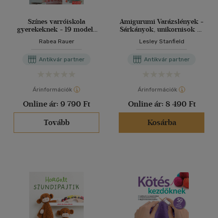
Színes varróiskola
Amigurumi Varázslények -
gyerekeknek - 19 modell,
Sárkányok, unikornisok és
alaptechnikák és
még sokan mások... + 100
Rabea Rauer
Lesley Stanfield
gyakorlófeladatok
kötött és horgolt virág (2
mű)
Antikvár partner
Antikvár partner
Árinformációk
Árinformációk
Online ár:
9 790 Ft
Online ár:
8 490 Ft
Tovább
Kosárba