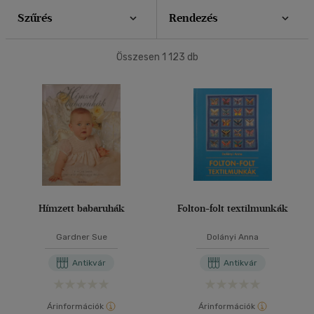
(3)
Szűrés
Rendezés
10 - 14 év
(2)
40 db / oldal
mind
(1)
Összesen
1 123
db
Gyermek és ifjúsági
(1)
Alkalmaz
Felnőtt
(74)
Nyelv szerint
Magyar
(64)
Angol
(13)
Német
(1)
Hímzett babaruhák
Folton-folt textilmunkák
Gardner Sue
Dolányi Anna
Vélemény szerint
Antikvár
Antikvár
(7)
(4)
Árinformációk
Árinformációk
(1)