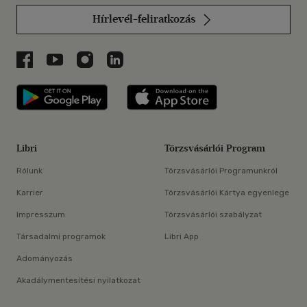
Hírlevél-feliratkozás
Libri a Facebookon
Libri a Youtube-on
Libri az Instagramon
Libri a LinkedInen
Libri applikáció Szerezd meg: Google P
Libri applikáció 
Libri
Törzsvásárlói Program
Rólunk
Törzsvásárlói Programunkról
Karrier
Törzsvásárlói Kártya egyenlege
Impresszum
Törzsvásárlói szabályzat
Társadalmi programok
Libri App
Adományozás
Akadálymentesítési nyilatkozat