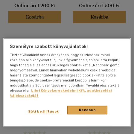
Online ár:
1 200 Ft
Online ár:
1 500 Ft
(1181)
Kosárba
Kosárba
Alkalmaz
Személyre szabott könyvajánlatok!
Tisztelt Vásárlónk! Annak érdekében, hogy az ízléséhez minél
közelebb álló könyveket tudjunk a figyelmébe ajánlani, arra kérjük,
hogy fogadja el az ehhez szükséges cookie-kat a „Rendben” gomb
megnyomásával. Ennek hiányában weboldalunk csak a weboldal
használata szempontjából legszükségesebb cookie-kat telepíti a
böngészőjébe, de cookie-preferenciáit később is bármikor
módosíthatja a Süti beállítások menüpontban. További részletekért
olvassa el a
Libri Könyvkereskedelmi Kft. adatkezelési
tájékoztatóját
!
Folton-folt textilmunkák
Családi ajándékoskönyv
Rendben
Süti beállítások
Dolányi Anna
Antikvár
Antikvár