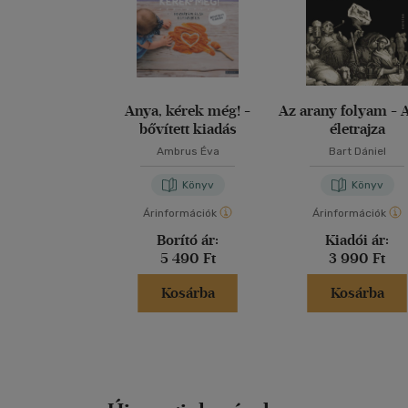
Anya, kérek még! -
Az arany folyam - 
bővített kiadás
életrajza
Ambrus Éva
Bart Dániel
Könyv
Könyv
Árinformációk
Árinformációk
Borító ár:
Kiadói ár:
5 490 Ft
3 990 Ft
Kosárba
Kosárba