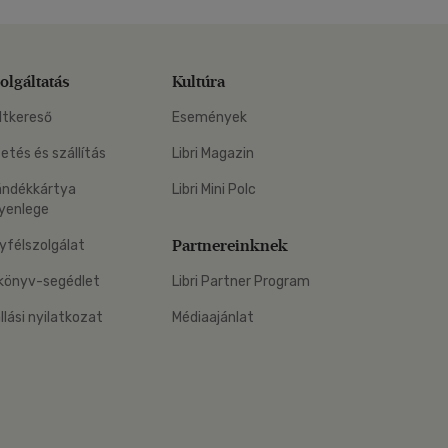
olgáltatás
Kultúra
ltkereső
Események
zetés és szállítás
Libri Magazin
ándékkártya
Libri Mini Polc
yenlege
Partnereinknek
yfélszolgálat
könyv-segédlet
Libri Partner Program
állási nyilatkozat
Médiaajánlat