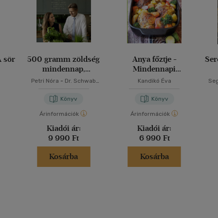
A sör
500 gramm zöldség
Anya főztje -
Ser
mindennap,
Mindennapi
változatosan
kedvenceink
Petri Nóra
-
Dr. Schwab
Kandikó Éva
Seg
Richárd
Könyv
Könyv
Árinformációk
Árinformációk
Kiadói ár:
Kiadói ár:
9 990 Ft
6 990 Ft
Kosárba
Kosárba