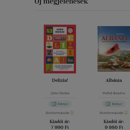
Új megjelenések
Delizia!
Albánia
John Dickie
Pethő Beatrix
Könyv
Könyv
Árinformációk
Árinformációk
Kiadói ár:
Kiadói ár:
7 990 Ft
9 980 Ft