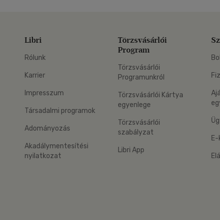
Libri
Törzsvásárlói
Sz
Program
Rólunk
Bo
Törzsvásárlói
Karrier
Fi
Programunkról
Impresszum
Aj
Törzsvásárlói Kártya
eg
egyenlege
Társadalmi programok
Üg
Törzsvásárlói
Adományozás
szabályzat
E-
Akadálymentesítési
Libri App
nyilatkozat
El
eg: Google Play
 applikáció Letölthető az App Store-ból