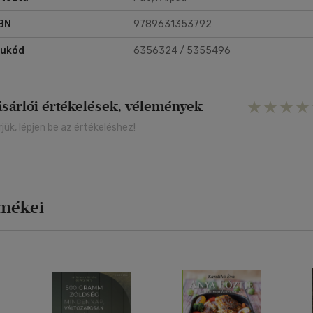
BN
9789631353792
rukód
6356324 / 5355496
ásárlói értékelések, vélemények
rjük, lépjen be az értékeléshez!
rmékei