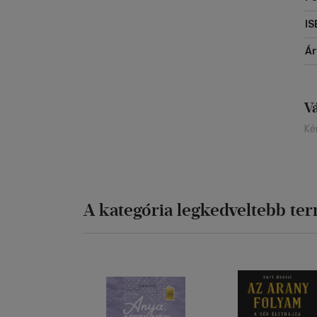
IS
Á
V
Ké
A kategória legkedveltebb te