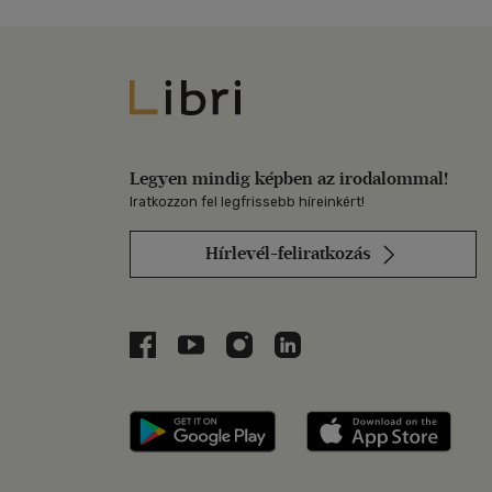
Libri
Legyen mindig képben az irodalommal!
Iratkozzon fel legfrissebb híreinkért!
Hírlevél-feliratkozás
Libri a Facebookon
Libri a Youtube-on
Libri az Instagramon
Libri a LinkedInen
Libri applikáció Szerezd m
Libri