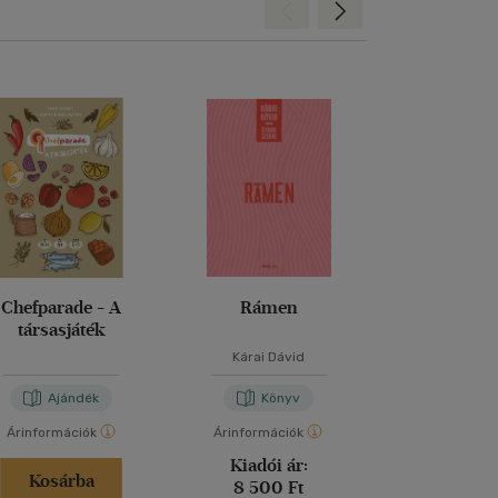
Hátra
Előre
Chefparade - A
Rámen
A király va
társasjáték
Kárai Dávid
Beke Ádám
-
Vi
Ajándék
Könyv
Kön
Árinformációk
Árinformációk
Árinformáci
Kiadói ár:
Kiadói 
Kosárba
8 500 Ft
6 999 