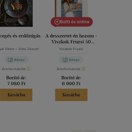
Bolti és online
cegés és erdőzúgás
A desszertet én hozom -
Autoim
Viszkok Fruzsi 50
szakácsk
receptje
al Viktor
-
Vida József
Viszkok Fruzsi
Mezei Elm
Könyv
Könyv
Kön
Árinformációk
Árinformációk
Árinformáci
Borító ár:
Borító ár:
Borító 
7 980 Ft
6 990 Ft
5 999 
Kosárba
Kosárba
Kosár