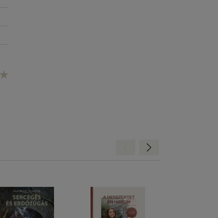
Hátra
Előre