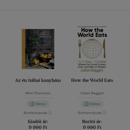
Az én itáliai konyhám
How the World Eats
Mimi Thorisson
Julian Baggini
Könyv
Könyv
Árinformációk
Árinformációk
Kiadói ár:
Borító ár:
9 990 Ft
6 990 Ft