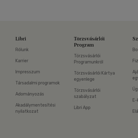
Libri
Törzsvásárlói
Sz
Program
Rólunk
Bo
Törzsvásárlói
Karrier
Fi
Programunkról
Impresszum
Aj
Törzsvásárlói Kártya
eg
egyenlege
Társadalmi programok
Üg
Törzsvásárlói
Adományozás
szabályzat
E-
Akadálymentesítési
Libri App
nyilatkozat
El
eg: Google Play
 applikáció Letölthető az App Store-ból