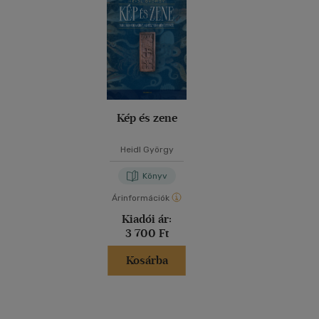
Kép és zene
Heidl György
Könyv
Árinformációk
Kiadói ár:
3 700 Ft
Kosárba