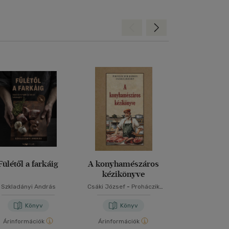
Hátra
Előre
Fülétől a farkáig
A konyhamészáros
Disznóöl
kézikönyve
disznóto
Szkladányi András
Csáki József
-
Proháczik
Szabó Józs
János
Könyv
Könyv
Kön
Árinformációk
Árinformációk
Árinformáci