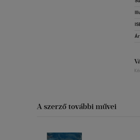
Sú
Il
IS
Á
V
Ké
A szerző további művei