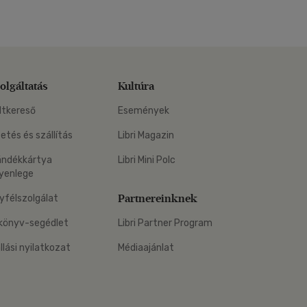
olgáltatás
Kultúra
ltkereső
Események
zetés és szállítás
Libri Magazin
ándékkártya
Libri Mini Polc
yenlege
Partnereinknek
yfélszolgálat
könyv-segédlet
Libri Partner Program
állási nyilatkozat
Médiaajánlat