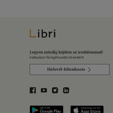
Libri
Legyen mindig képben az irodalommal!
Iratkozzon fel legfrissebb híreinkért!
Hírlevél-feliratkozás
Libri a Facebookon
Libri a Youtube-on
Libri az Instagramon
Libri a LinkedInen
Libri applikáció Szerezd m
Libri