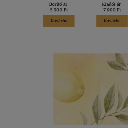
Borító ár:
Kiadói ár:
5 500 Ft
7 990 Ft
Kosárba
Kosárba