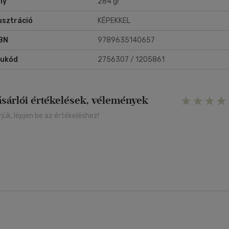
ly
284 gr
lusztráció
KÉPEKKEL
BN
9789635140657
rukód
2756307 / 1205861
ásárlói értékelések, vélemények
rjük, lépjen be az értékeléshez!