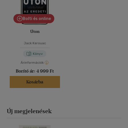
Bolti és online
Úton
Jack Kerouac
Könyv
Árinformációk
Borító ár:
4 999 Ft
Kosárba
Új megjelenések