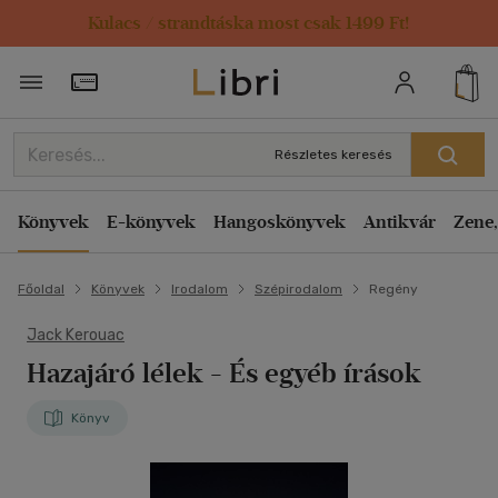
Kulacs / strandtáska most csak 1499 Ft!
Törzsvásárlói Kártya adatai
Részletes keresés
Könyvek
E-könyvek
Hangoskönyvek
Antikvár
Zene,
Főoldal
Könyvek
Irodalom
Szépirodalom
Regény
Jack Kerouac
Hazajáró lélek
- És egyéb írások
Könyv