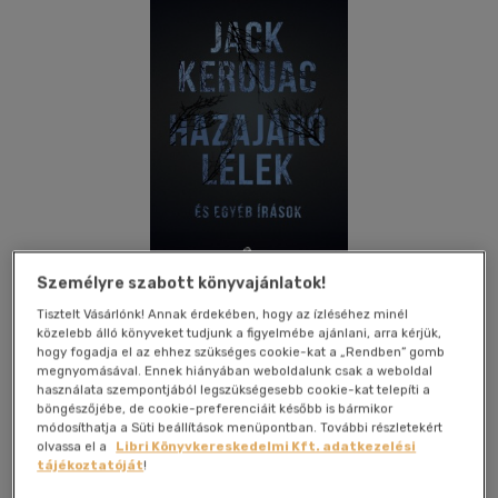
Személyre szabott könyvajánlatok!
Tisztelt Vásárlónk! Annak érdekében, hogy az ízléséhez minél
közelebb álló könyveket tudjunk a figyelmébe ajánlani, arra kérjük,
Kívánságlistához adom
Megosztom
hogy fogadja el az ehhez szükséges cookie-kat a „Rendben” gomb
megnyomásával. Ennek hiányában weboldalunk csak a weboldal
használata szempontjából legszükségesebb cookie-kat telepíti a
böngészőjébe, de cookie-preferenciáit később is bármikor
Trubadur Kiadó
|
2014
|
magyar nyelvű
|
füles, kartonált
|
módosíthatja a Süti beállítások menüpontban. További részletekért
olvassa el a
Libri Könyvkereskedelmi Kft. adatkezelési
226 oldal
tájékoztatóját
!
Jack Kerouac (1922 - 1969) amerikai író, költő, művész, az