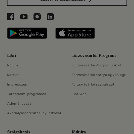
Libri a Facebookon
Libri a Youtube-on
Libri az Instagramon
Libri a LinkedInen
Libri applikáció Szerezd meg: Google P
Libri applikáció 
Libri
Törzsvásárlói Program
Rólunk
Törzsvásárlói Programunkról
Karrier
Törzsvásárlói Kártya egyenlege
Impresszum
Törzsvásárlói szabályzat
Társadalmi programok
Libri App
Adományozás
Akadálymentesítési nyilatkozat
Szolgáltatás
Kultúra