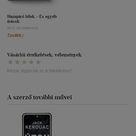
Hazajáró lélek - És egyéb
írások
2019. DECEMBER 04.
Tovább ›
Vásárlói értékelések, vélemények
Kérjük, lépjen be az értékeléshez!
A szerző további művei