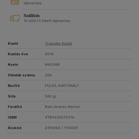
díjmentes
Szállítás
15 000 Ft felett díjmentes
Kiadó
Trubadur Kiadó
Kiadás éve
2014
Nyelv
MAGYAR
Oldalak száma:
226
Borító
FÜLES, KARTONÁLT
Súly
260 gr
Fordító
Baló András Márton
ISBN
9789632275376
Árukód
2496163 / 1114001