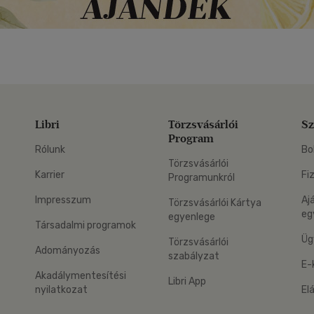
Libri
Törzsvásárlói
Sz
Program
Rólunk
Bo
Törzsvásárlói
Karrier
Fi
Programunkról
Impresszum
Aj
Törzsvásárlói Kártya
eg
egyenlege
Társadalmi programok
Üg
Törzsvásárlói
Adományozás
szabályzat
E-
Akadálymentesítési
Libri App
nyilatkozat
El