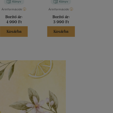
Könyv
Könyv
Kön
Árinformációk
Árinformációk
Árinformáci
Borító ár:
Borító ár:
Borító 
4 990 Ft
3 990 Ft
3 900 
Kosárba
Kosárba
Kosár