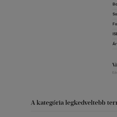
Bo
So
Fo
IS
Á
V
Ké
A kategória legkedveltebb te