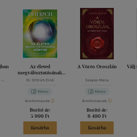
jban
Az életed
A Vörös Oroszlán
Válj
megváltoztatásának
könyve
-
Dr. Dittrich Ernő
Szepes Mária
Könyv
Könyv
Árinformációk
Árinformációk
Borító ár:
Borító ár:
5 999 Ft
8 490 Ft
Kosárba
Kosárba