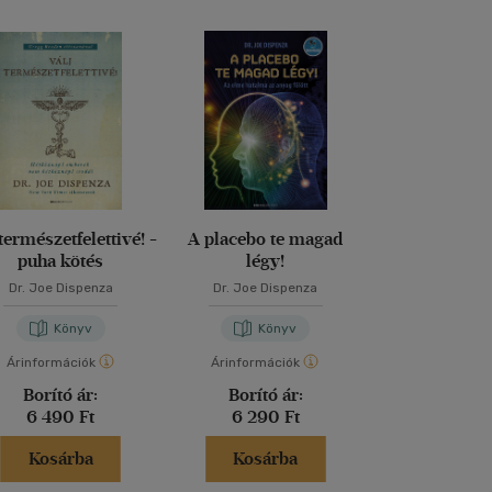
 természetfelettivé! -
A placebo te magad
A derű má
puha kötés
légy!
Dr. Joe Dispenza
Dr. Joe Dispenza
Mamagésa 
Könyv
Könyv
Kön
Árinformációk
Árinformációk
Árinformáci
Borító ár:
Borító ár:
Kiadói 
6 490 Ft
6 290 Ft
5 999 
Kosárba
Kosárba
Kosár