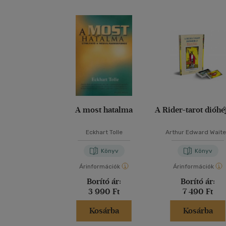
A most hatalma
A Rider-tarot dióhé
Eckhart Tolle
Arthur Edward Waite
Schneider Marita
Könyv
Könyv
Árinformációk
Árinformációk
Borító ár:
Borító ár:
3 990 Ft
7 490 Ft
Kosárba
Kosárba