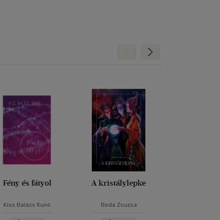
Hátra
Előre
Fény és fátyol
A kristálylepke
Belső Ut
Szandrá
Kiss Balázs Kunó
Boda Zsuzsa
Keresztes Al