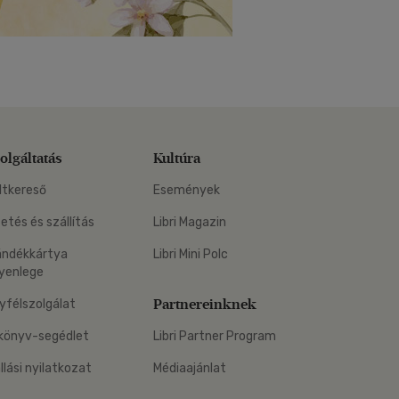
olgáltatás
Kultúra
ltkereső
Események
zetés és szállítás
Libri Magazin
ándékkártya
Libri Mini Polc
yenlege
Partnereinknek
yfélszolgálat
könyv-segédlet
Libri Partner Program
állási nyilatkozat
Médiaajánlat