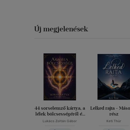
Új megjelenések
44 sorselemző kártya, a
Lelked rajta - Más
lélek bölcsességéről és
rész
a harmóniáról
Lukács Zoltán Gábor
Keti Thür