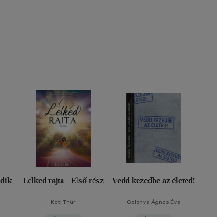
odik
Lelked rajta - Első rész
Vedd kezedbe az életed!
Keti Thür
Golenya Ágnes Éva