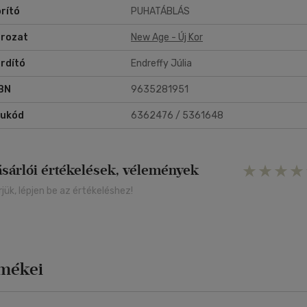
rító
PUHATÁBLÁS
rozat
New Age - Új Kor
rdító
Endreffy Júlia
BN
9635281951
rukód
6362476 / 5361648
ásárlói értékelések, vélemények
rjük, lépjen be az értékeléshez!
rmékei