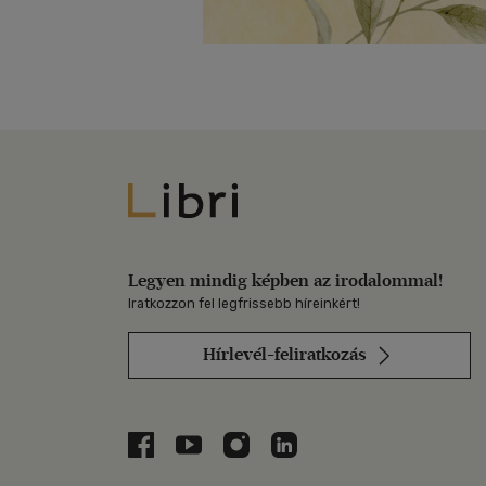
Libri
Legyen mindig képben az irodalommal!
Iratkozzon fel legfrissebb híreinkért!
Hírlevél-feliratkozás
Libri a Facebookon
Libri a Youtube-on
Libri az Instagramon
Libri a LinkedInen