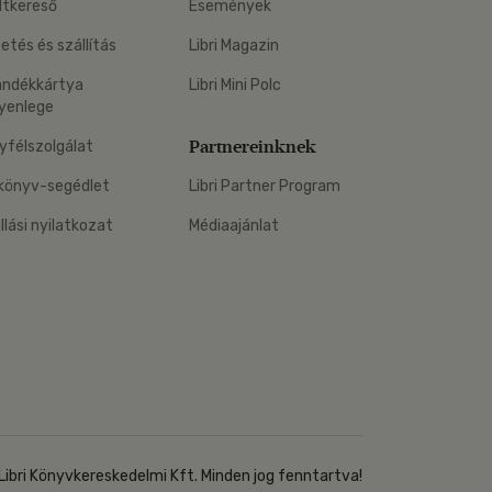
ltkereső
Események
zetés és szállítás
Libri Magazin
ándékkártya
Libri Mini Polc
yenlege
Partnereinknek
yfélszolgálat
könyv-segédlet
Libri Partner Program
állási nyilatkozat
Médiaajánlat
Libri Könyvkereskedelmi Kft. Minden jog fenntartva!