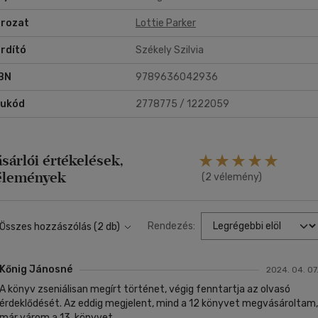
rozat
Lottie Parker
rdító
Székely Szilvia
BN
9789636042936
rukód
2778775 / 1222059
ásárlói értékelések,
élemények
(2 vélemény)
Rendezés:
Összes hozzászólás (2 db)
Kőnig Jánosné
2024. 04. 07
A könyv zseniálisan megírt történet, végig fenntartja az olvasó
érdeklődését. Az eddig megjelent, mind a 12 könyvet megvásároltam,
már várom a 13. könyvet.