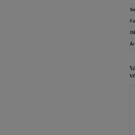
So
Fo
IS
Á
V
v