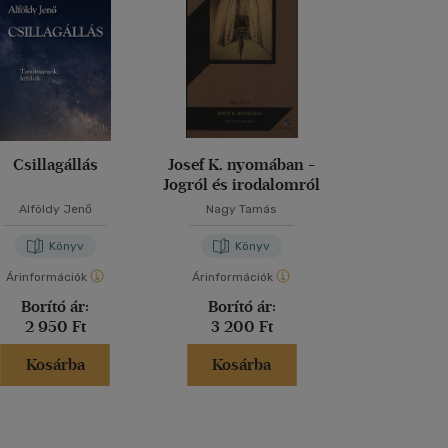
Csillagállás
Josef K. nyomában -
Csak ő maga
Jogról és irodalomról
Alföldy Jenő
Nagy Tamás
Buda Att
Könyv
Könyv
Kön
Árinformációk
Árinformációk
Árinformáci
Borító ár:
Borító ár:
Kiadói 
2 950 Ft
3 200 Ft
4 000 
Kosárba
Kosárba
Kosár