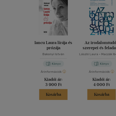
Iancu Laura lírája és
Az irodalomtud
prózája
szerepei és felada
Bakonyi István
László Laura
-
Maczák Ib
Molnár Krisztina
-
Pat
Adrienn
Könyv
Könyv
Árinformációk
Árinformációk
Kiadói ár:
Kiadói ár:
3 900 Ft
4 000 Ft
Kosárba
Kosárba