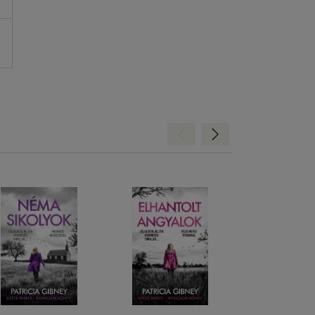
Hátra
Előre