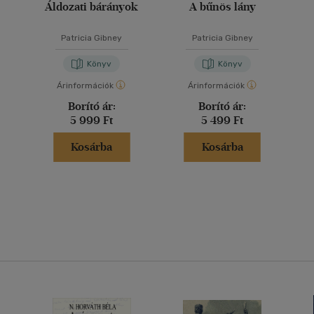
Áldozati bárányok
A bűnös lány
Patricia Gibney
Patricia Gibney
Könyv
Könyv
Árinformációk
Árinformációk
Borító ár:
Borító ár:
5 999 Ft
5 499 Ft
Kosárba
Kosárba