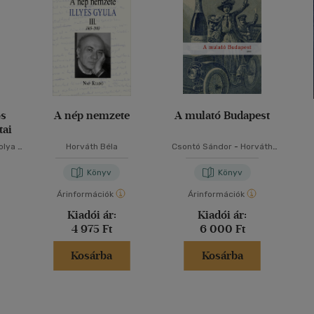
ós
A nép nemzete
A mulató Budapest
tai
olya
-
Horváth Béla
Csontó Sándor
-
Horváth
aky
Bence
-
Lenkei Henrik
-
N/A
Könyv
Könyv
Árinformációk
Árinformációk
Kiadói ár:
Kiadói ár:
4 975 Ft
6 000 Ft
Kosárba
Kosárba