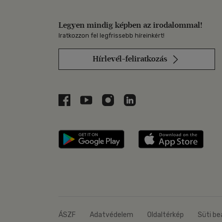
Legyen mindig képben az irodalommal!
Iratkozzon fel legfrissebb híreinkért!
Hírlevél-feliratkozás
Libri a Facebookon
Libri a Youtube-on
Libri az Instagramon
Libri a LinkedInen
Libri applikáció Szerezd m
Libri
ÁSZF
Adatvédelem
Oldaltérkép
Süti be