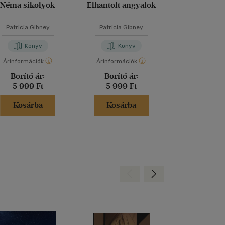
Néma sikolyok
Elhantolt angyalok
Megtört l
Patricia Gibney
Patricia Gibney
Patricia G
Könyv
Könyv
Kön
Árinformációk
Árinformációk
Árinformáci
Borító ár:
Borító ár:
Borító 
5 999 Ft
5 999 Ft
5 999 
Kosárba
Kosárba
Kosár
Hátra
Előre