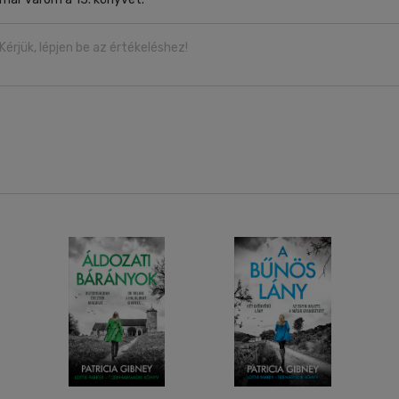
Kérjük, lépjen be az értékeléshez!