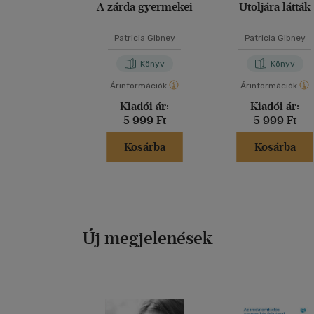
A zárda gyermekei
Utoljára látták
Patricia Gibney
Patricia Gibney
Könyv
Könyv
Árinformációk
Árinformációk
Kiadói ár:
Kiadói ár:
5 999 Ft
5 999 Ft
Kosárba
Kosárba
Új megjelenések