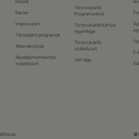
Rólunk
Bo
Törzsvásárlói
Karrier
Fi
Programunkról
Impresszum
Aj
Törzsvásárlói Kártya
eg
egyenlege
Társadalmi programok
Üg
Törzsvásárlói
Adományozás
szabályzat
E-
Akadálymentesítési
Libri App
nyilatkozat
El
eg: Google Play
 applikáció Letölthető az App Store-ból
állítások
© 