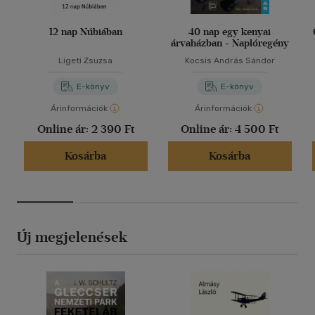
12 nap Núbiában
40 nap egy kenyai
árvaházban - Naplóregény
Ligeti Zsuzsa
Kocsis András Sándor
E-könyv
E-könyv
Árinformációk
Árinformációk
Online ár:
2 390 Ft
Online ár:
4 500 Ft
Kosárba
Kosárba
Új megjelenések