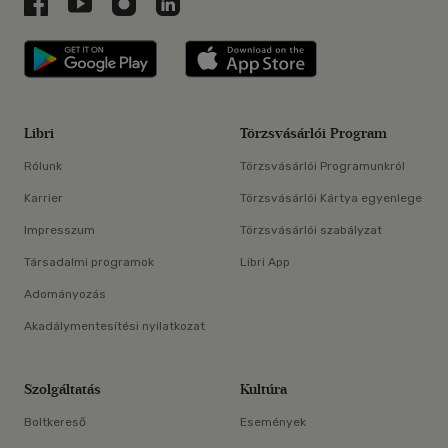
Libri a Facebookon
Libri a Youtube-on
Libri az Instagramon
Libri a LinkedInen
Libri applikáció Szerezd meg: Google P
Libri applikáció 
Libri
Törzsvásárlói Program
Rólunk
Törzsvásárlói Programunkról
Karrier
Törzsvásárlói Kártya egyenlege
Impresszum
Törzsvásárlói szabályzat
Társadalmi programok
Libri App
Adományozás
Akadálymentesítési nyilatkozat
Szolgáltatás
Kultúra
Boltkereső
Események