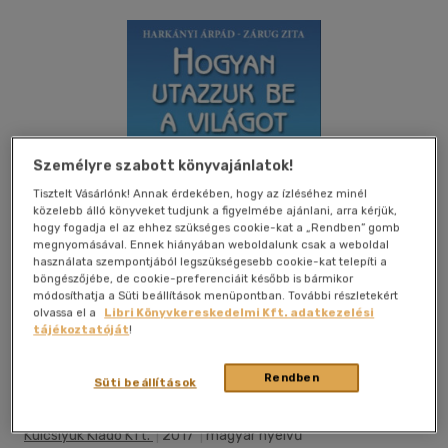
Személyre szabott könyvajánlatok!
Tisztelt Vásárlónk! Annak érdekében, hogy az ízléséhez minél
közelebb álló könyveket tudjunk a figyelmébe ajánlani, arra kérjük,
hogy fogadja el az ehhez szükséges cookie-kat a „Rendben” gomb
megnyomásával. Ennek hiányában weboldalunk csak a weboldal
használata szempontjából legszükségesebb cookie-kat telepíti a
böngészőjébe, de cookie-preferenciáit később is bármikor
módosíthatja a Süti beállítások menüpontban. További részletekért
olvassa el a
Libri Könyvkereskedelmi Kft. adatkezelési
tájékoztatóját
!
Beleolvasok
Kívánságlistához adom
Megosztom
Rendben
Süti beállítások
Kulcslyuk Kiadó Kft.
|
2017
|
magyar nyelvű