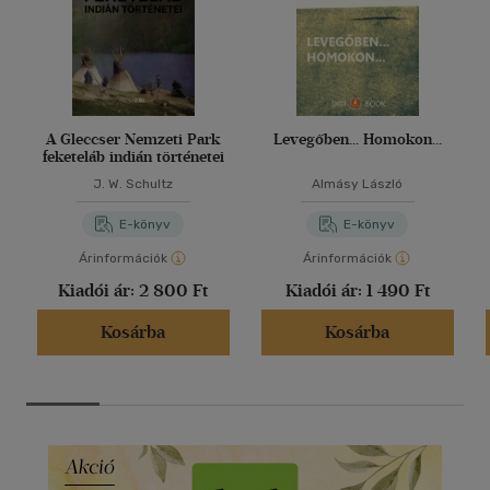
A Gleccser Nemzeti Park
Levegőben... Homokon...
feketeláb indián történetei
J. W. Schultz
Almásy László
E-könyv
E-könyv
Árinformációk
Árinformációk
Kiadói ár:
2 800 Ft
Kiadói ár:
1 490 Ft
Kosárba
Kosárba