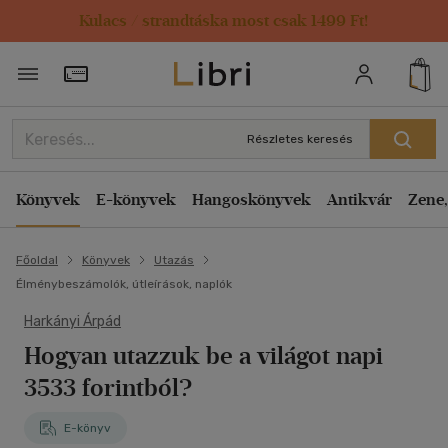
Kulacs / strandtáska most csak 1499 Ft!
Törzsvásárlói Kártya adatai
Részletes keresés
Könyvek
E-könyvek
Hangoskönyvek
Antikvár
Zene,
Főoldal
Könyvek
Utazás
Élménybeszámolók, útleírások, naplók
Harkányi Árpád
Hogyan utazzuk be a világot napi
3533 forintból?
E-könyv