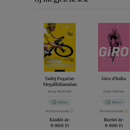
Tadej Pogačar:
Giro d'Italia
Megállíthatatlan
Andy McGrath
Colin O'Brien
Könyv
Könyv
Árinformációk
Árinformációk
Kiadói ár:
Borító ár:
6 900 Ft
6 990 Ft