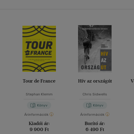
Tour de France
Hív az országút
V
Stephan Klemm
Chris Sidwells
Könyv
Könyv
Árinformációk
Árinformációk
Kiadói ár:
Borító ár:
9 900 Ft
6 490 Ft