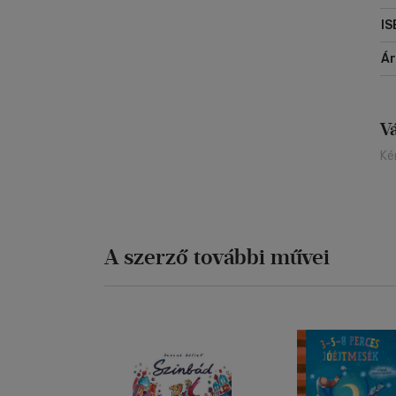
IS
Á
V
Ké
A szerző további művei