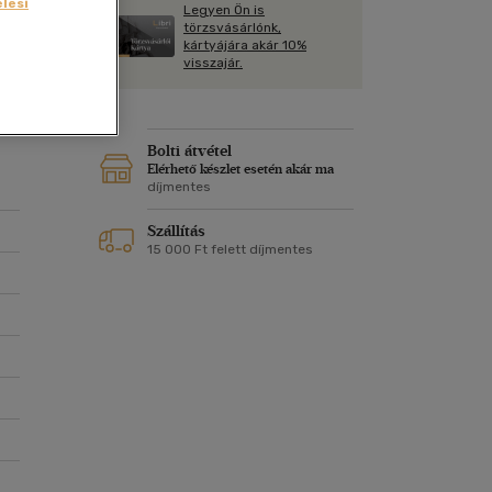
Kártya
lési
Legyen Ön is
Vallás, mitológia
m
törzsvásárlónk,
Képeslap
kártyájára akár 10%
és Természet
visszajár.
yv
Naptár
k
Papír, írószer
ok
Bolti átvétel
Elérhető készlet esetén akár ma
díjmentes
Szállítás
15 000 Ft felett díjmentes