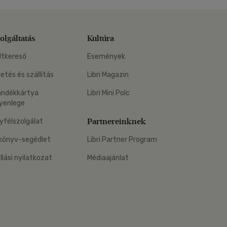
olgáltatás
Kultúra
ltkereső
Események
zetés és szállítás
Libri Magazin
ándékkártya
Libri Mini Polc
yenlege
Partnereinknek
yfélszolgálat
könyv-segédlet
Libri Partner Program
állási nyilatkozat
Médiaajánlat