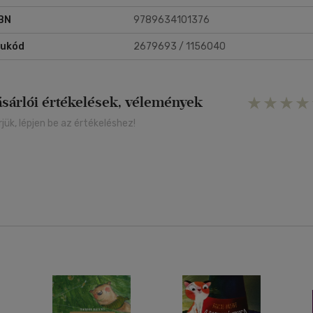
BN
9789634101376
rukód
2679693 / 1156040
ásárlói értékelések, vélemények
rjük, lépjen be az értékeléshez!