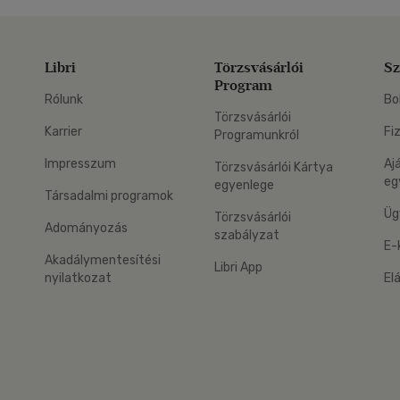
Libri
Törzsvásárlói
Sz
Program
Rólunk
Bo
Törzsvásárlói
Karrier
Fi
Programunkról
Impresszum
Aj
Törzsvásárlói Kártya
eg
egyenlege
Társadalmi programok
Üg
Törzsvásárlói
Adományozás
szabályzat
E-
Akadálymentesítési
Libri App
nyilatkozat
El
eg: Google Play
 applikáció Letölthető az App Store-ból