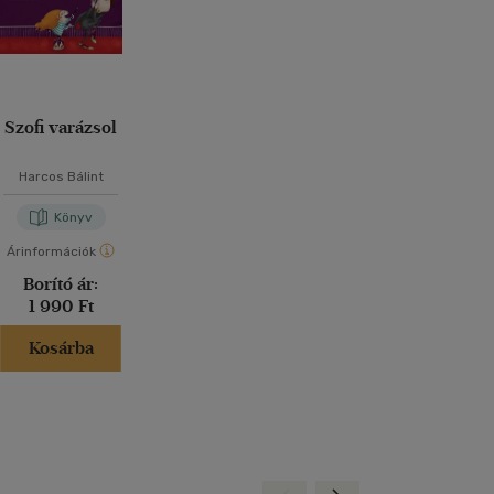
Szofi varázsol
Harcos Bálint
Könyv
Árinformációk
Borító ár:
1 990 Ft
Kosárba