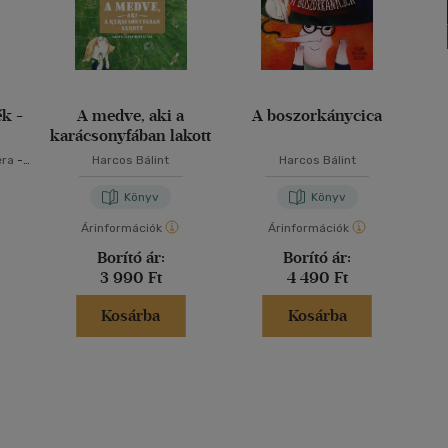
k -
A medve, aki a
A boszorkánycica
karácsonyfában lakott
era
-
Harcos Bálint
Harcos Bálint
rás
-
lla
-
Könyv
Könyv
lint
-
si
-
Árinformációk
Árinformációk
gnes
-
Borító ár:
Borító ár:
ronika
ár T.
3 990 Ft
4 490 Ft
án
-
. Anna
Kosárba
Kosárba
ber
s