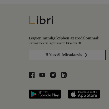
Libri
Legyen mindig képben az irodalommal!
Iratkozzon fel legfrissebb híreinkért!
Hírlevél-feliratkozás
Libri a Facebookon
Libri a Youtube-on
Libri az Instagramon
Libri a LinkedInen
Libri applikáció Szerezd m
Libri