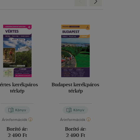
Hátra
Előre
értes kerékpáros
Budapest kerékpáros
BUDAI-HE
térkép
térkép
TURISTAKALA
000 "S
Kovács Attila Gyu
Borbál
Könyv
Könyv
Kön
Árinformációk
Árinformációk
Árinformáci
Borító ár:
Borító ár:
Borító 
2 490 Ft
2 490 Ft
4 990 