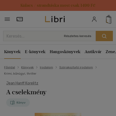
Kulacs / strandtáska most csak 1499 Ft!
Törzsvásárlói Kártya adatai
Részletes keresés
Könyvek
E-könyvek
Hangoskönyvek
Antikvár
Zene,
Főoldal
Könyvek
Irodalom
Szórakoztató irodalom
Krimi, bűnügyi, thriller
Jean Hanff Korelitz
A cselekmény
Könyv