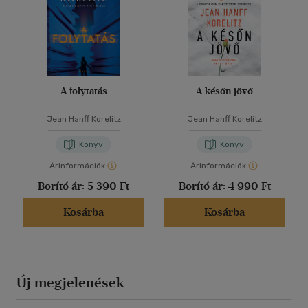
A folytatás
A későn jövő
Jean Hanff Korelitz
Jean Hanff Korelitz
Könyv
Könyv
Árinformációk
Árinformációk
Borító ár:
5 390 Ft
Borító ár:
4 990 Ft
Kosárba
Kosárba
Új megjelenések