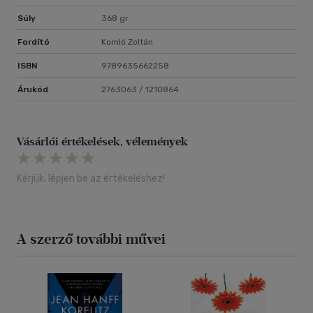
Súly
368 gr
Fordító
Komló Zoltán
ISBN
9789635662258
Árukód
2763063 / 1210864
Vásárlói értékelések, vélemények
Kérjük, lépjen be az értékeléshez!
A szerző további művei