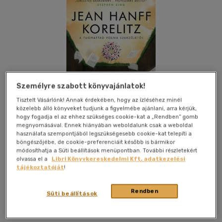
Személyre szabott könyvajánlatok!
Tisztelt Vásárlónk! Annak érdekében, hogy az ízléséhez minél
közelebb álló könyveket tudjunk a figyelmébe ajánlani, arra kérjük,
hogy fogadja el az ehhez szükséges cookie-kat a „Rendben” gomb
megnyomásával. Ennek hiányában weboldalunk csak a weboldal
használata szempontjából legszükségesebb cookie-kat telepíti a
böngészőjébe, de cookie-preferenciáit később is bármikor
módosíthatja a Süti beállítások menüpontban. További részletekért
olvassa el a
Libri Könyvkereskedelmi Kft. adatkezelési
Kívánságlistához adom
Megosztom
tájékoztatóját
!
Rendben
Süti beállítások
Gabo Könyvkiadó Kft.
|
2022
|
magyar nyelvű
|
kartonált
|
371 oldal