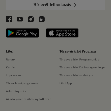
Hírlevél-feliratkozás
Libri a Facebookon
Libri a Youtube-on
Libri az Instagramon
Libri a LinkedInen
Libri applikáció Szerezd meg: Google P
Libri applikáció 
Libri
Törzsvásárlói Program
Rólunk
Törzsvásárlói Programunkról
Karrier
Törzsvásárlói Kártya egyenlege
Impresszum
Törzsvásárlói szabályzat
Társadalmi programok
Libri App
Adományozás
Akadálymentesítési nyilatkozat