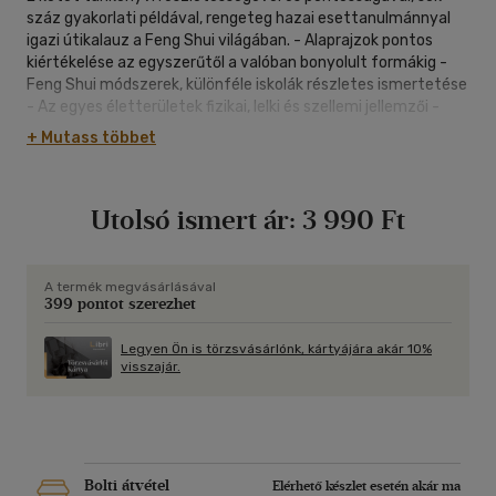
száz gyakorlati példával, rengeteg hazai esettanulmánnyal
igazi útikalauz a Feng Shui világában. - Alaprajzok pontos
kiértékelése az egyszerűtől a valóban bonyolult formákig -
Feng Shui módszerek, különféle iskolák részletes ismertetése
- Az egyes életterületek fizikai, lelki és szellemi jellemzői -
Európai és kínai szimbólumok jelentése, használatuk pontos
+ Mutass többet
módja - Növények, kövek és illatok alkalmazása az egyes
életterületeken - Tükrök, csengők és egyéb gyakori Feng Shui
orvoslási eszközök bemutatása - Takarítás, rendrakás és
Utolsó ismert ár:
3 990 Ft
tértisztítás, ami nélkül a Feng Shui hatástalan - Feng Shui
asztrológia, személy és tér egyéni kapcsolata -
Mérettáblázat, a helyes méretezés fontossága - Pincétől a
padlásig, fontos tudnivalók a Feng Shui szerinti tervezéshez,
A termék megvásárlásával
399 pontot szerezhet
berendezéshez és átalakításhoz - Esettanulmányok valódi
példákkal. A Feng Shui Mandalák és a Feng Shui Jóskönyv
szerzőjének legújabb kötete.
Legyen Ön is törzsvásárlónk, kártyájára akár 10%
visszajár.
Bolti átvétel
Elérhető készlet esetén akár ma