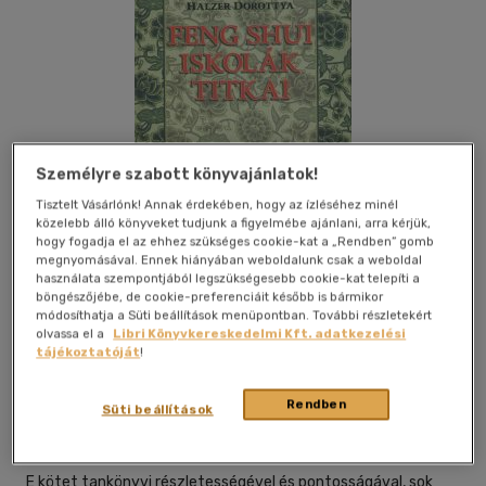
Személyre szabott könyvajánlatok!
Tisztelt Vásárlónk! Annak érdekében, hogy az ízléséhez minél
közelebb álló könyveket tudjunk a figyelmébe ajánlani, arra kérjük,
hogy fogadja el az ehhez szükséges cookie-kat a „Rendben” gomb
megnyomásával. Ennek hiányában weboldalunk csak a weboldal
használata szempontjából legszükségesebb cookie-kat telepíti a
böngészőjébe, de cookie-preferenciáit később is bármikor
módosíthatja a Süti beállítások menüpontban. További részletekért
Kívánságlistához adom
Megosztom
olvassa el a
Libri Könyvkereskedelmi Kft. adatkezelési
tájékoztatóját
!
Rendben
Süti beállítások
Komáromy Publishing Kft.
|
2006
|
magyar nyelvű
|
kötve
|
272 oldal
E kötet tankönyvi részletességével és pontosságával, sok