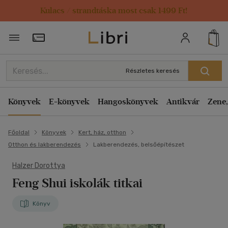
Kulacs / strandtáska most csak 1499 Ft!
Törzsvásárlói Kártya adatai
Részletes keresés
Könyvek
E-könyvek
Hangoskönyvek
Antikvár
Zene,
Főoldal
Könyvek
Kert, ház, otthon
Otthon és lakberendezés
Lakberendezés, belsőépítészet
Halzer Dorottya
Feng Shui iskolák titkai
Könyv