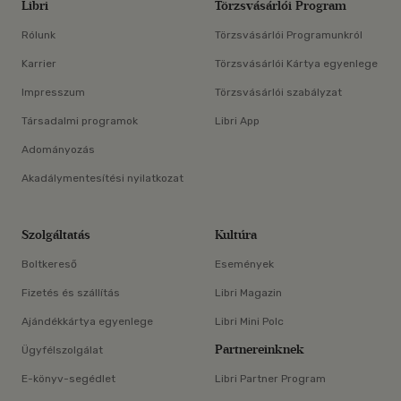
Libri
Törzsvásárlói Program
Rólunk
Törzsvásárlói Programunkról
Karrier
Törzsvásárlói Kártya egyenlege
Impresszum
Törzsvásárlói szabályzat
Társadalmi programok
Libri App
Adományozás
Akadálymentesítési nyilatkozat
Szolgáltatás
Kultúra
Boltkereső
Események
Fizetés és szállítás
Libri Magazin
Ajándékkártya egyenlege
Libri Mini Polc
Partnereinknek
Ügyfélszolgálat
E-könyv-segédlet
Libri Partner Program