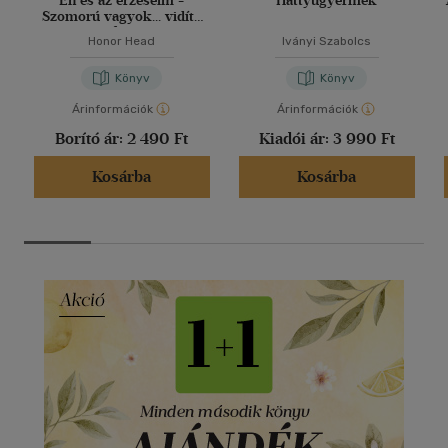
Én és az érzéseim -
Hattyúgyermek
Szomorú vagyok... vidíts
fel!
Honor Head
Iványi Szabolcs
Könyv
Könyv
Árinformációk
Árinformációk
Borító ár:
2 490 Ft
Kiadói ár:
3 990 Ft
Kosárba
Kosárba