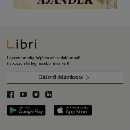
Libri
Legyen mindig képben az irodalommal!
Iratkozzon fel legfrissebb híreinkért!
Hírlevél-feliratkozás
Libri a Facebookon
Libri a Youtube-on
Libri az Instagramon
Libri a LinkedInen
Libri applikáció Szerezd meg: Google P
Libri applikáció 