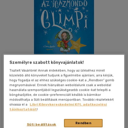
Személyre szabott könyvajánlatok!
Tisztelt Vásárlónk! Annak érdekében, hogy az ízléséhez minél
közelebb álló könyveket tudjunk a figyelmébe ajánlani, arra kérjük,
hogy fogadja el az ehhez szükséges cookie-kat a „Rendben” gomb
megnyomásával. Ennek hiányában weboldalunk csak a weboldal
használata szempontjából legszükségesebb cookie-kat telepíti a
Kívánságlistához adom
Megosztom
böngészőjébe, de cookie-preferenciáit később is bármikor
módosíthatja a Süti beállítások menüpontban. További részletekért
olvassa el a
Libri Könyvkereskedelmi Kft. adatkezelési
tájékoztatóját
!
Kolibri Kiadó
|
2019
|
magyar nyelvű
|
keménytábla
|
122 oldal
Rendben
Süti beállítások
Majd pirulsz és vidulsz és rossz viccen nevetsz,