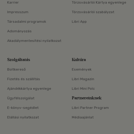
Karrier
Törzsvásárlói Kártya egyenlege
Impresszum
Törzsvásárlói szabályzat
Társadalmi programok
Libri App
Adományozás
Akadálymentesítési nyilatkozat
Szolgáltatás
Kultúra
Boltkereső
Események
Fizetés és szállítás
Libri Magazin
Ajándékkártya egyenlege
Libri Mini Polc
Partnereinknek
Ügyfélszolgálat
E-könyv-segédlet
Libri Partner Program
Elállási nyilatkozat
Médiaajánlat