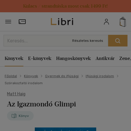
Kulacs / strandtáska most csak 1499 Ft!
Törzsvásárlói Kártya adatai
Részletes keresés
Könyvek
E-könyvek
Hangoskönyvek
Antikvár
Zene,
Főoldal
Könyvek
Gyermek és ifjúsági
Ifjúsági irodalom
Szórakoztató irodalom
Matt Haig
Az Igazmondó Glimpi
Könyv