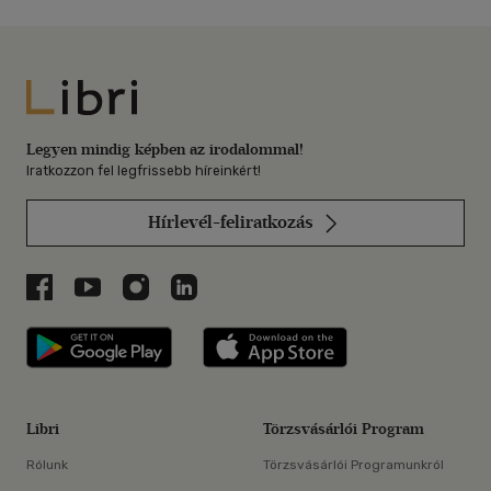
Libri
Legyen mindig képben az irodalommal!
Iratkozzon fel legfrissebb híreinkért!
Hírlevél-feliratkozás
Libri a Facebookon
Libri a Youtube-on
Libri az Instagramon
Libri a LinkedInen
Libri applikáció Szerezd meg: Google P
Libri applikáció 
Libri
Törzsvásárlói Program
Rólunk
Törzsvásárlói Programunkról