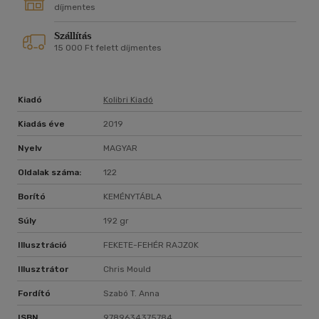
díjmentes
Szállítás
15 000 Ft felett díjmentes
Kiadó
Kolibri Kiadó
Kiadás éve
2019
Nyelv
MAGYAR
Oldalak száma:
122
Borító
KEMÉNYTÁBLA
Súly
192 gr
Illusztráció
FEKETE-FEHÉR RAJZOK
Illusztrátor
Chris Mould
Fordító
Szabó T. Anna
ISBN
9789634375784