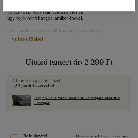
és szaladsz és maradsz és szeretsz és feledsz.
Te döntesz, hogy telik veled az élet el,
úgy hajlik, mint hangod, amikor énekel.
Igazmondó Glimpinek, a Karácsony-trilógia egyik
legnépszerűbb szereplőjének nehéz az élete, hiszen képtelen
+ Mutass többet
hazudni, és emiatt folyton bajba kerül. De ebben a könyvben
Glimpi végre igazi otthonra talál!
Ez a vicces és szívmelengető mese az igaz barátságról, az
Utolsó ismert ár:
2 299 Ft
őszinteségről, a kudarcok feldolgozásáról, de leginkább mégis
az élet szépségéről szól, amit csakis mi teremthetünk meg a
magunk számára.
Szabó T. Anna friss, szemtelen és könnyfakasztó
A termék megvásárlásával
229 pontot szerezhet
fordításában.
Legyen Ön is törzsvásárlónk, kártyájára akár 10%
visszajár.
Bolti átvétel
Elérhető készlet esetén akár ma