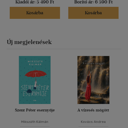
Kiadói ár:
5 490 Ft
Borító ár:
6 590 Ft
Kosárba
Kosárba
Új megjelenések
Szent Péter esernyője
A vízesés mögött
Mikszáth Kálmán
Kovács Andrea